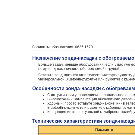
Варианты обозначения: 0635 1570
Назначение зонда-насадки с обогреваемо
Больше задач, меньше оборудования: если у вас уже е
нему зонд-наконечник с обогреваемой струной.
Вставьте зонд-наконечник в телескопическую рукоятку 
универсальной Bluetooth-рукоятке или рукоятке с кабел
Особенности зонда-насадки с обогреваем
С интуитивным управлением: параллельное опред
Высокоточный: компенсация абсолютного давлени
Удобный: просто вставьте зонд-наконечник в теле
Bluetooth-рукоятке или рукоятке с кабелем (рукоя
Концепция интеллектуальной калибровки: калибру
Технические характеристики зонда-насадк
Параметр