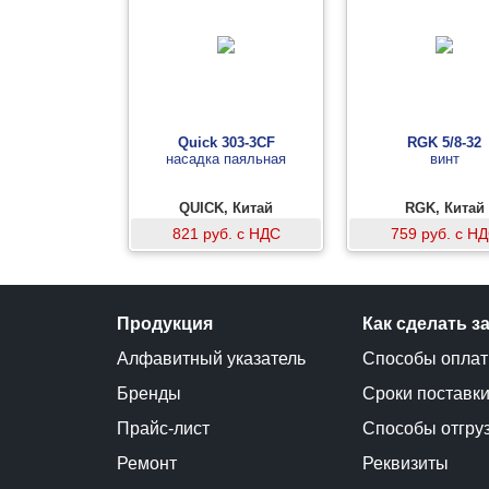
Quick 303-3CF
RGK 5/8-32
насадка паяльная
винт
QUICK, Китай
RGK, Китай
821 руб. с НДС
759 руб. с Н
Продукция
Как сделать з
Алфавитный указатель
Способы опла
Бренды
Сроки поставк
Прайс-лист
Способы отгру
Ремонт
Реквизиты