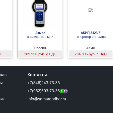
Атмас
АКИП-3423/3
анализатор пыли
генератор сигналов
Россия
АКИП
ДС
289 950 руб. с НДС
284 895 руб. с НДС
аказ
Контакты
ты
+7(846)243-73-36
и
+7(962)603-73-36
зки
info@samarapribor.ru