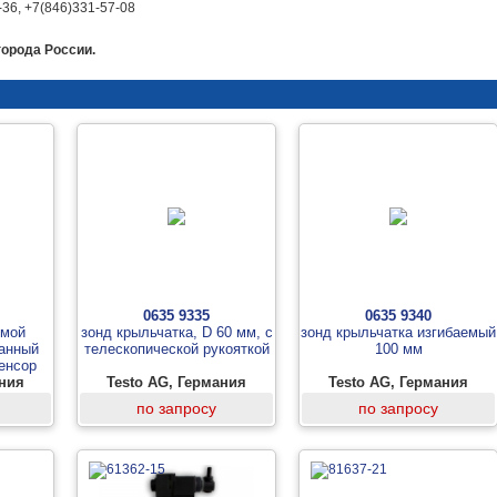
-36, +7(846)331-57-08
города России.
0635 9335
0635 9340
емой
зонд крыльчатка, D 60 мм, с
зонд крыльчатка изгибаемый
ванный
телескопической рукояткой
100 мм
енсор
жности
ания
Testo AG, Германия
Testo AG, Германия
по запросу
по запросу