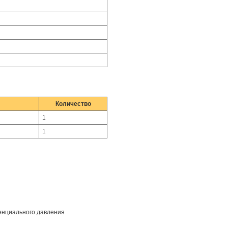
Количество
1
1
ренциального давления