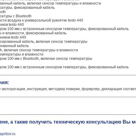
ованный кабель, включая сенсор температуры и влажности
ературы, фиксированный кабель
ooth
атуры с Bluetooth
сти воздуха к универсальной рукоятке testo 440
иков testo 440
тром 100 мм с встроенным сенсором температуры, фиксированный кабель
ы и влажности, фиксированный кабель
ников testo 440
ксированный кабель, включая сенсор температуры
ированный кабель
oth, включая сенсор температуры и влажности
 температуры и влажности
ром 100 мм с Bluetooth, включая сенсор температуры
тром 100 мм с встроенным сенсором температуры, фиксированный кабель
ния:
о эксплуатации, инструкция, методика поверки, формуляр, декларация соотве
цене, а также получить техническую консультацию Вы
pribor.ru