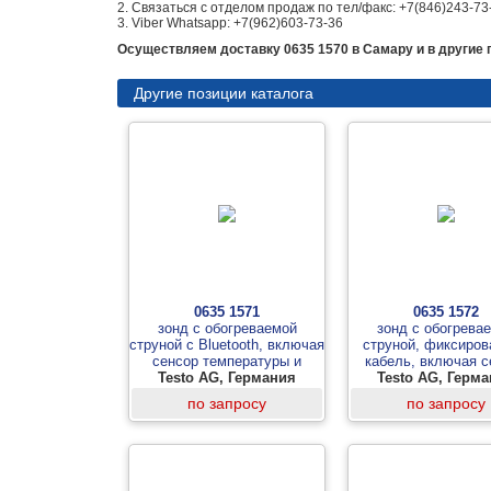
2. Связаться с отделом продаж по тел/факс: +7(846)243-73
3. Viber Whatsapp: +7(962)603-73-36
Осуществляем доставку 0635 1570 в Самару и в другие 
Другие позиции каталога
0635 1571
0635 1572
зонд с обогреваемой
зонд с обогрева
струной с Bluetooth, включая
струной, фиксиро
сенсор температуры и
кабель, включая с
Testo AG, Германия
влажности
температуры и вла
Testo AG, Герм
по запросу
по запросу