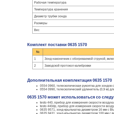
Рабочая температура
Температура хранения
Диаметр трубки зонда
Размеры
Вес
Комплект поставки 0635 1570
№
1
Зонд-наконечник с обогреваемой струной, вкл
2
Заводской протокол калибровки
Дополнительная комплектация 0635 1570
0554 0960, телескопическая рукоятка для зондов ск
0554 0990, телескопический удлинитель (0,9 м) дл
0635 1570 может использоваться со сле
testo 440, прибор для измерения скорости воздух
testo 440dp, прибор для измерения скорости воз
0635 9571, зонд-крыльчатка диаметром 16 мм с Bl
0635 9431, зонд-крыльчатка диаметром 100 мм с 