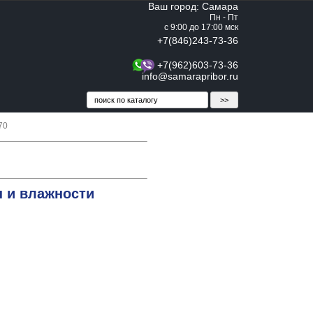
Ваш город: Самара
Пн - Пт
с 9:00 до 17:00 мск
+7(846)243-73-36
+7(962)603-73-36
info@samarapribor.ru
70
ы и влажности