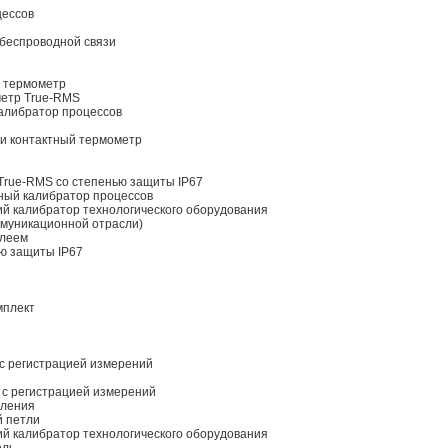
цессов
 беспроводной связи
й термометр
метр True-RMS
алибратор процессов
и контактный термометр
 True-RMS со степенью защиты IP67
ный калибратор процессов
й калибратор технологического оборудования
ммуникационной отрасли)
плеем
ью защиты IP67
мплект
 с регистрацией измерений
р с регистрацией измерений
вления
й петли
й калибратор технологического оборудования