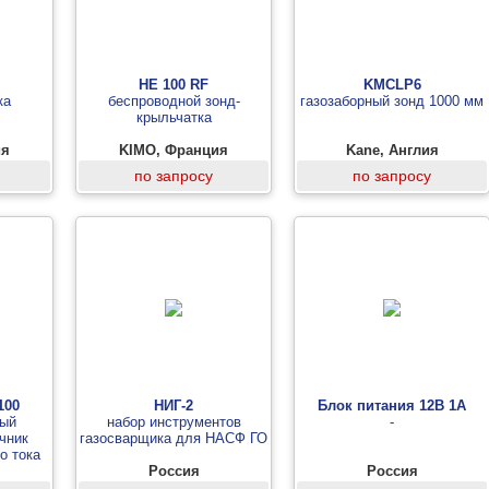
HE 100 RF
KMCLP6
ка
беспроводной зонд-
газозаборный зонд 1000 мм
крыльчатка
ия
KIMO, Франция
Kane, Англия
по запросу
по запросу
100
НИГ-2
Блок питания 12В 1А
ый
набор инструментов
-
чник
газосварщика для НАСФ ГО
о тока
00 Вт
Россия
Россия