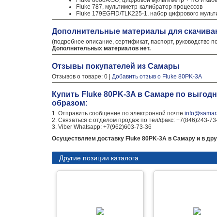
Fluke 8808A/SU, цифровой мультиметр + ПО и каб
Fluke 787, мультиметр-калибратор процессов
Fluke 179EGFID/TLK225-1, набор цифрового мульт
Дополнительные материалы для скачива
(подробное описание, сертификат, паспорт, руководство п
Дополнительных материалов нет.
Отзывы покупателей из Самары
Отзывов о товаре: 0 |
Добавить отзыв о Fluke 80PK-3A
Купить Fluke 80PK-3A в Самаре по выгод
образом:
1. Отправить сообщение по электронной почте
info@samara
2. Связаться с отделом продаж по тел/факс: +7(846)243-73
3. Viber Whatsapp: +7(962)603-73-36
Осуществляем доставку Fluke 80PK-3A в Самару и в дру
Другие позиции каталога