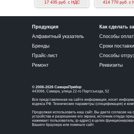
17 435 руб. с НДС
414 770 руб. с
Продукция
Как сделать з
Алфавитный указатель
Способы опла
Бренды
Сроки поставк
Прайс-лист
Способы отгру
Ремонт
Реквизиты
© 2006-2026 СамараПрибор
443066, Самара, улица 22-го Партсъезда, 52
Вся представленная на сайте информация, носит информа
кодекса РФ. Технические параметры (спецификация) и ком
Продолжая использовать наш сайт, Вы даете согласие на о
устройства и разрешение его экрана; источник откуда приш
нажимает пользователь; ip-адрес) в целях функционирова
Вашего браузера или покиньте сайт.