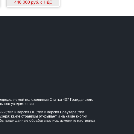
448 000 руб. с НДС
, определяемой положениями Статьи 437 Гражданского
льного уведомления.
и; тип и версия ОС; тип и версия Браузера; тип
узера; какие страницы открывает и на какие кнопки
тобы ваши данные обрабатывались, измените настройки