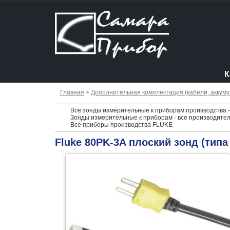
К
Главная
>
Дополнительная комплектация (кабели, аккумул
Все зонды измерительные к приборам производства 
Зонды измерительные к приборам - все производите
Все приборы производства FLUKE
Fluke 80PK-3A плоский зонд (типа