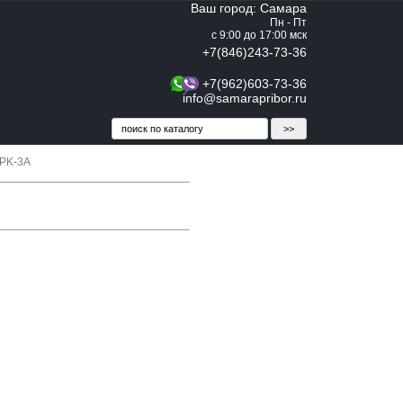
Ваш город: Самара
Пн - Пт
с 9:00 до 17:00 мск
+7(846)243-73-36
+7(962)603-73-36
info@samarapribor.ru
0PK-3A