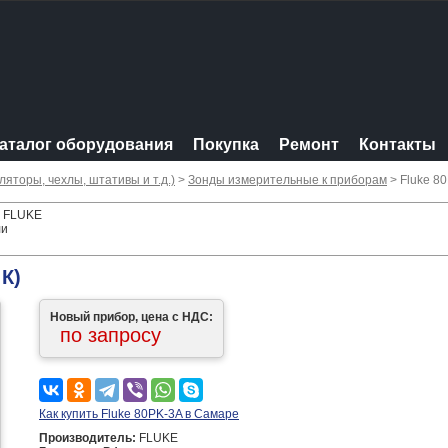
аталог оборудования
Покупка
Ремонт
Контакты
яторы, чехлы, штативы и т.д.)
>
Зонды измерительные к приборам
> Fluke 8
- FLUKE
ли
 К)
Новый прибор, цена с НДС:
по запросу
Как купить Fluke 80PK-3A в Самаре
Производитель:
FLUKE