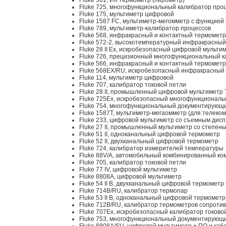
Fluke 561, ИК термометр (пирометр)
Fluke 725, многофункциональный калибратор про
Fluke 175, мультиметр цифровой
Fluke 1587 FC, мультиметр-мегомметр c функцией
Fluke 789, мультиметр-калибратор процессов
Fluke 568, инфракрасный и контактный термометр
Fluke 572-2, высокотемпературный инфракрасны
Fluke 28 II Ex, искробезопасный цифровой мульти
Fluke 726, прецизионный многофункциональный к
Fluke 566, инфракрасный и контактный термометр
Fluke 568EX/RU, искробезопасный инфракрасный 
Fluke 114, мультиметр цифровой
Fluke 707, калибратор токовой петли
Fluke 28 II, промышленный цифровой мультиметр
Fluke 725Ex, искробезопасный многофункциональ
Fluke 754, многофункциональный документирующи
Fluke 1587T, мультиметр-мегаомметр (для телеко
Fluke 233, цифровой мультиметр со съемным дис
Fluke 27 II, промышленный мультиметр со степен
Fluke 51 II, одноканальный цифровой термометр
Fluke 52 II, двухканальный цифровой термометр
Fluke 724, калибратор измерителей температуры
Fluke 88V/A, автомобильный комбинированный ко
Fluke 705, калибратор токовой петли
Fluke 77 IV, цифровой мультиметр
Fluke 8808A, цифровой мультиметр
Fluke 54 II B, двухканальный цифровой термометр
Fluke 714B/RU, калибратор термопар
Fluke 53 II B, одноканальный цифровой термомет
Fluke 712B/RU, калибратор термометров сопроти
Fluke 707Ex, искробезопасный калибратор токово
Fluke 753, многофункциональный документирующи