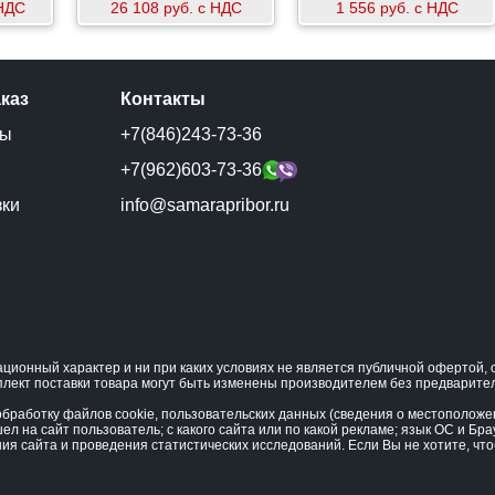
 НДС
26 108 руб. с НДС
1 556 руб. с НДС
аказ
Контакты
ты
+7(846)243-73-36
и
+7(962)603-73-36
зки
info@samarapribor.ru
ционный характер и ни при каких условиях не является публичной офертой
плект поставки товара могут быть изменены производителем без предварите
бработку файлов cookie, пользовательских данных (сведения о местоположени
ел на сайт пользователь; с какого сайта или по какой рекламе; язык ОС и Бра
ния сайта и проведения статистических исследований. Если Вы не хотите, ч