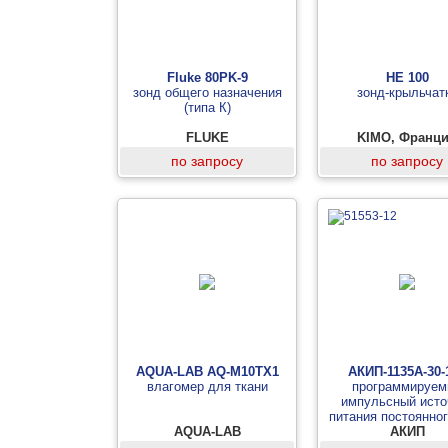
Fluke 80PK-9
HE 100
зонд общего назначения
зонд-крыльчат
(типа К)
FLUKE
KIMO, Франц
по запросу
по запросу
AQUA-LAB AQ-M10TX1
АКИП-1135А-30-
влагомер для ткани
программируем
импульсный исто
питания постоянног
AQUA-LAB
мощностью до 30
АКИП