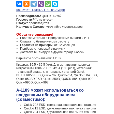
Как купить Quick A-1189 в Самаре
Производитель:
QUICK, Китай
Госреестр РФ:
не внесен
Статус:
производится
Наличие в Самаре:
уточняйте у менеджеров
Обратите внимание!
Работаем только с юридическими лицами и ИП
Оплата по безналичному расчету
Гарантия на приборы:
от 12 месяцев
Приборы с поверкой в наличии
Доставка в Самару и в другие города России
Варианты обозначения: A1189
Квадрат: 36,5 х 36,5 (мм). Для выпаивания корпуса
микросхемы типа PLCC 34x34 (100 pins), материал:
титановый сплав, для паяльных станций Quick
BETTER850 ESD, Quick-702, Quick-704, Quick-850A ESD,
Quick-850AD ESD, Quick-850D, QUICK-885, Quick-990,
Quick-990D, Quick-997.
A-1189 может использоваться со
следующим оборудованием
(совместимо):
Quick-702 ESD, трехканальная паяльная станция
Quick-712 ESD, двухканальная паяльная станция
Quick-704 ESD, двухканальная паяльная станция