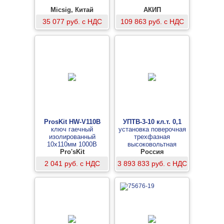
Micsig, Китай
АКИП
35 077 руб. с НДС
109 863 руб. с НДС
ProsKit HW-V110B
УПТВ-3-10 кл.т. 0,1
ключ гаечный
установка поверочная
изолированный
трехфазная
10х110мм 1000В
высоковольтная
Pro'sKit
Россия
2 041 руб. с НДС
3 893 833 руб. с НДС