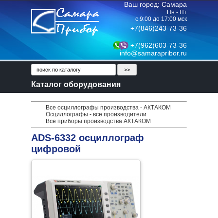
Ваш город: Самара
Пн - Пт
с 9:00 до 17:00 мск
+7(846)243-73-36
+7(962)603-73-36
info@samarapribor.ru
Каталог оборудования
Все осциллографы производства - АКТАКОМ
Осциллографы - все производители
Все приборы производства АКТАКОМ
ADS-6332 осциллограф
цифровой