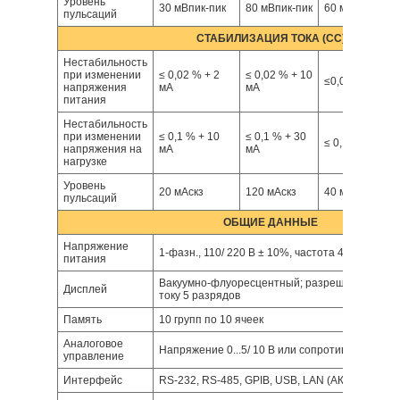
Уровень
30 мВпик-пик
80 мВпик-пик
60 мВпик-пик
пульсаций
СТАБИЛИЗАЦИЯ ТОКА (CC)
Нестабильность
при изменении
≤ 0,02 % + 2
≤ 0,02 % + 10
≤0,02% + 10 м
напряжения
мА
мА
питания
Нестабильность
при изменении
≤ 0,1 % + 10
≤ 0,1 % + 30
≤ 0,1% + 30 мА
напряжения на
мА
мА
нагрузке
Уровень
20 мАскз
120 мАскз
40 мАскз
пульсаций
ОБЩИЕ ДАННЫЕ
Напряжение
1-фазн., 110/ 220 В ± 10%, частота 47~63 Гц
питания
Вакуумно-флуоресцентный; разрешение по на
Дисплей
току 5 разрядов
Память
10 групп по 10 ячеек
Аналоговое
Напряжение 0...5/ 10 В или сопротивление 0...5
управление
Интерфейс
RS-232, RS-485, GPIB, USB, LAN (АКИП-1145/2