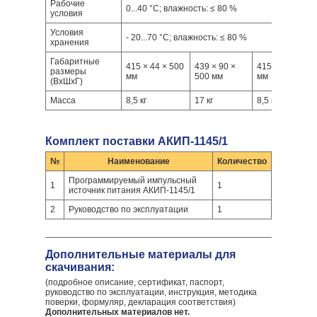
Рабочие
0...40 °C; влажность: ≤ 80 %
условия
Условия
- 20...70 °С; влажность: ≤ 80 %
хранения
Габаритные
415 × 44 × 500
439 × 90 ×
415 × 44 × 500
размеры
мм
500 мм
мм
(ВхШхГ)
Масса
8,5 кг
17 кг
8,5 кг
Комплект поставки АКИП-1145/1
№
Наименование
Количество
Программируемый импульсный
1
1
источник питания АКИП-1145/1
2
Руководство по эксплуатации
1
Дополнительные материалы для
скачивания:
(подробное описание, сертификат, паспорт,
руководство по эксплуатации, инструкция, методика
поверки, формуляр, декларация соответствия)
Дополнительных материалов нет.