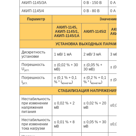
АКИП-1145/3А
0 В - 150 В
0 А - 30 А
АКИП-1145/4
0 В - 80 В
0 А - 120 А
Параметр
Значение
АКИП-1145,
АКИП-1145/3,
АКИП-1145/1,
АКИП-1145/2
АКИП-1145/3А
АКИП-1145/1А
УСТАНОВКА ВЫХОДНЫХ ПАРАМЕТРОВ
Дискретность
1 мВ/ 1 мА
2 мВ/ 3 мА
3 мВ/ 1 мА
установки
Погрешность
± (0,02 % + 30
± (0,05 % +
± (0,05 % + 30 
U
мВ)
30 мВ)
уст.
Погрешность
± (0,1 % + 0,1
± (0,2 % + 0,1
± (0,2 % + 0,1 %
I
% * I
)
% * I
)
уст.
конечн
конечн
СТАБИЛИЗАЦИЯ НАПРЯЖЕНИЯ (CV)
Нестабильность
при изменении
≤ 0,02 % + 2
≤ 0,02 % + 20
≤0,02% + 20 м
напряжения
мВ
мВ
питания
Нестабильность
≤ 0,01 % + 8
≤ 0,05 % + 30
при изменении
≤0,05% + 30 м
мВ
мВ
тока нагрузки