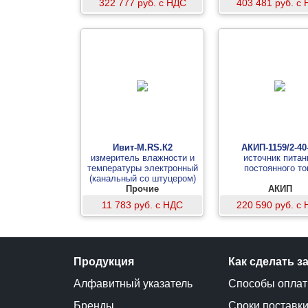
322 777 руб. с НДС
403 481 руб. с
Ивит-М.RS.К2
АКИП-1159/2-40
измеритель влажности и
источник питан
температуры электронный
постоянного то
(канальный со штуцером)
Прочие
АКИП
11 783 руб. с НДС
220 590 руб. с
Продукция
Как сделать з
Алфавитный указатель
Способы опла
Бренды
Сроки поставк