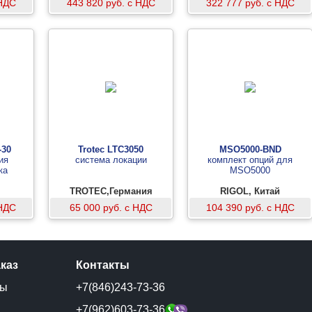
 НДС
443 820 руб. с НДС
322 777 руб. с НДС
-30
Trotec LTC3050
MSO5000-BND
ия
система локации
комплект опций для
ка
MSO5000
TROTEC,Германия
RIGOL, Китай
 НДС
65 000 руб. с НДС
104 390 руб. с НДС
аказ
Контакты
ты
+7(846)243-73-36
и
+7(962)603-73-36