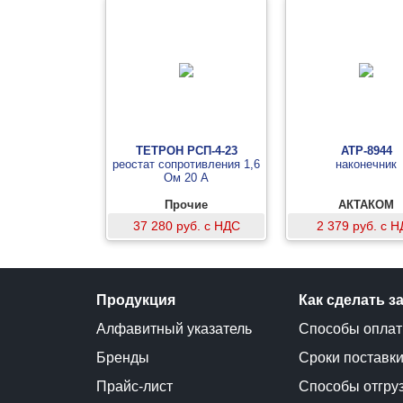
ТЕТРОН РСП-4-23
АТР-8944
реостат сопротивления 1,6
наконечник
Ом 20 А
Прочие
АКТАКОМ
37 280 руб. с НДС
2 379 руб. с 
Продукция
Как сделать з
Алфавитный указатель
Способы опла
Бренды
Сроки поставк
Прайс-лист
Способы отгру