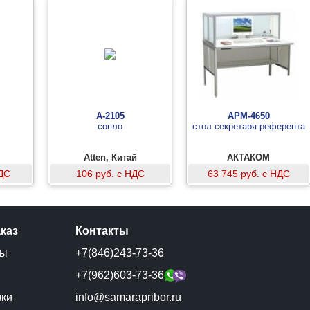
A-2105
АРМ-4650
сопло
стол секретаря-референта
Atten, Китай
АКТАКОМ
НДС
106 руб. с НДС
63 745 руб. с НДС
аказ
Контакты
ты
+7(846)243-73-36
и
+7(962)603-73-36
зки
info@samarapribor.ru