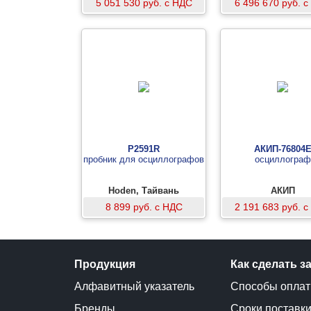
5 051 530 руб. с НДС
6 496 670 руб. 
P2591R
АКИП-76804
пробник для осциллографов
осциллограф
Hoden, Тайвань
АКИП
8 899 руб. с НДС
2 191 683 руб. 
Продукция
Как сделать з
Алфавитный указатель
Способы опла
Бренды
Сроки поставк