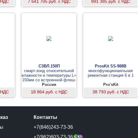
с НДС
7 641 705 руб. с НДС
891 385 руб. с НДС
E
СЗВЛ.150П
ProsKit SS-988B
смарт-зонд относительной
многофункционаяльная
влажности и температуры L=
ремонтная станция 6 в 1
150мм со встроенной флеш-
памятью
Россия
Pro'sKit
с НДС
18 864 руб. с НДС
38 793 руб. с НДС
аказ
Контакты
ты
+7(846)243-73-36
и
+7(962)603-73-36