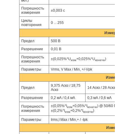
вкл.)
Погрешность
±0,003 с
измерения
Циклы
0 ... 255
повторения
Измерение напр
Предел
500 В
Разрешение
0,01 В
Погрешность
±(0,025%*U
+0,025%*U
)
изм
конечн
измерения
Параметры
Vrms, V Max / Min, +/-Vpk
Измерение сил
9,375 Аскз / 18,75
18,75 
Предел
14 Аскз / 28 Аскз
Аскз
Aскз
Разрешение
0,2 мА / 0,4 мА
0,3 мА / 0,6 мА
0,4 мА
±(0,05%*I
+0,05%*I
) @ 50/60 Гц;
Погрешность
изм
конечн
измерения
±(0,2%*I
+0,2%*I
)
изм
конечн
Параметры
Irms,I Max / Min,+ / -Ipk
Измерение мощ