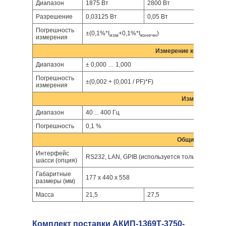
Диапазон
1875 Вт
2800 Вт
3750 
Разрешение
0,03125 Вт
0,05 Вт
0,062
Погрешность
±(0,1%*I
+0,1%*I
)
изм
конечн
измерения
Измерение коэффицие
Диапазон
± 0,000 … 1,000
Погрешность
±(0,002 + (0,001 / PF)*F)
измерения
Измерение ча
Диапазон
40 ... 400 Гц
Погрешность
0,1 %
Общие характер
Интерфейс
RS232, LAN, GPIB (используется только один адр
шасси (опция)
Габаритные
177 x 440 x 558
размеры (мм)
Масса
21,5
27,5
33,5
Комплект поставки АКИП-1369Т-3750-