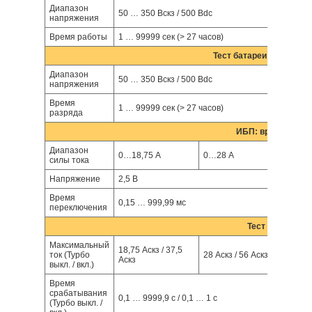
Диапазон
50 … 350 Вскз / 500 Вdc
напряжения
Время работы
1 … 99999 сек (> 27 часов)
Тест батареи: разряд (C
Диапазон
50 … 350 Вскз / 500 Вdc
напряжения
Время
1 … 99999 сек (> 27 часов)
разряда
ИБП: время пере
Диапазон
0…18,75 А
0…28 А
0…37,
силы тока
Напряжение
2,5 В
Время
0,15 … 999,99 мс
переключения
Тест предохра
Максимальный
18,75 Аскз / 37,5
ток (Турбо
28 Аскз / 56 Аскз
37,5 А
Аскз
выкл. / вкл.)
Время
срабатывания
0,1 … 9999,9 с / 0,1 … 1 с
(Турбо выкл. /