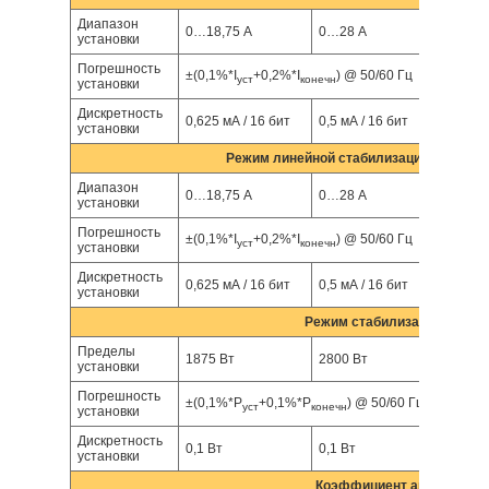
Диапазон
0…18,75 А
0…28 А
0…37,
установки
Погрешность
±(0,1%*I
+0,2%*I
) @ 50/60 Гц
уст
конечн
установки
Дискретность
0,625 мА / 16 бит
0,5 мА / 16 бит
0,625 
установки
Режим линейной стабилизации силы ток
Диапазон
0…18,75 А
0…28 А
0…37,
установки
Погрешность
±(0,1%*I
+0,2%*I
) @ 50/60 Гц
уст
конечн
установки
Дискретность
0,625 мА / 16 бит
0,5 мА / 16 бит
0,625 
установки
Режим стабилизации элект
Пределы
1875 Вт
2800 Вт
3750 
установки
Погрешность
±(0,1%*P
+0,1%*P
) @ 50/60 Гц
уст
конечн
установки
Дискретность
0,1 Вт
0,1 Вт
0,1 Вт
установки
Коэффициент амплитуды 