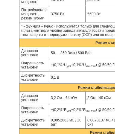
мощность
Потребляемая
мощность,
3750 Вт
5600 Вт
7500 
режим Турбо*
* - функция «Турбо» используется только для следующих режимо
(плата контроля уровня заряда аккумулятора) и предохранителей
тест защиты от перегрузки по току (OCP) или по мощности (OPP).
Режим стабилизации
Диапазон
50 … 350 Вскз / 500 Вdc
установки
Погрешность
±(0,1%*U
+0,1%*U
) @ 50/60 Гц
уст
конечн
установки
Дискретность
0,1 В
установки
Режим стабилизации электрич
Диапазон
3,2 Ом…64 кОм
2 Ом…40 кОм
1,6 О
установки
Погрешность
±(0,2%*R
+0,2%*R
) @ 50/60 Гц
уст
конечн
установки
Дискретность
0,0052083 мС / 16
0,0078137 мС / 16
0,010
установки
бит
бит
бит
Режим стабилизации сил