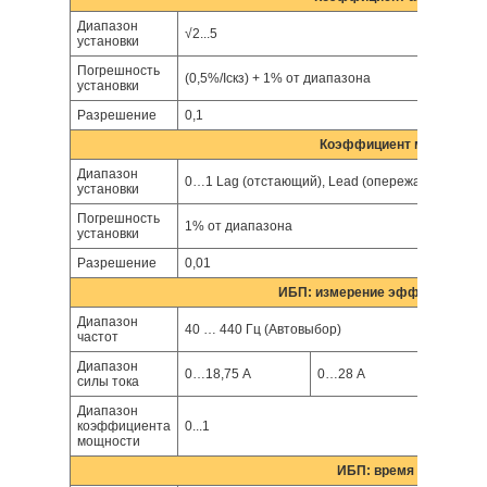
Диапазон
√2...5
установки
Погрешность
(0,5%/Iскз) + 1% от диапазона
установки
Разрешение
0,1
Коэффициент мощности (
Диапазон
0…1 Lag (отстающий), Lead (опережающий)
установки
Погрешность
1% от диапазона
установки
Разрешение
0,01
ИБП: измерение эффективности
Диапазон
40 … 440 Гц (Автовыбор)
частот
Диапазон
0…18,75 А
0…28 А
0…37,
силы тока
Диапазон
коэффициента
0...1
мощности
ИБП: время работы (CC,