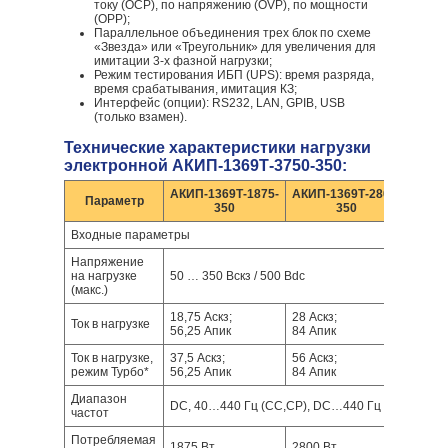
току (ОСР), по напряжению (OVP), по мощности
(OPP);
Параллельное объединения трех блок по схеме
«Звезда» или «Треугольник» для увеличения для
имитации 3-х фазной нагрузки;
Режим тестирования ИБП (UPS): время разряда,
время срабатывания, имитация КЗ;
Интерфейс (опции): RS232, LAN, GPIB, USB
(только взамен).
Технические характеристики нагрузки
электронной АКИП-1369Т-3750-350:
АКИП-1369Т-1875-
АКИП-1369Т-2800-
АКИП
Параметр
350
350
Входные параметры
Напряжение
на нагрузке
50 … 350 Вскз / 500 Вdc
(макс.)
18,75 Аскз;
28 Аскз;
37,5 А
Ток в нагрузке
56,25 Апик
84 Апик
112,5
Ток в нагрузке,
37,5 Аскз;
56 Аскз;
75 Аск
режим Турбо*
56,25 Апик
84 Апик
112,5
Диапазон
DC, 40…440 Гц (CC,CP), DC…440 Гц (LIN,CR,CV
частот
Потребляемая
1875 Вт
2800 Вт
3750 