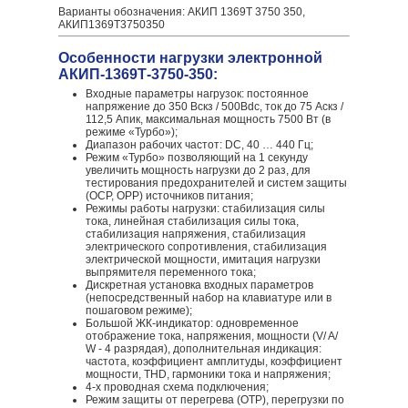
Варианты обозначения: АКИП 1369Т 3750 350,
АКИП1369Т3750350
Особенности нагрузки электронной
АКИП-1369Т-3750-350:
Входные параметры нагрузок: постоянное
напряжение до 350 Вскз / 500Вdc, ток до 75 Аскз /
112,5 Апик, максимальная мощность 7500 Вт (в
режиме «Турбо»);
Диапазон рабочих частот: DC, 40 … 440 Гц;
Режим «Турбо» позволяющий на 1 секунду
увеличить мощность нагрузки до 2 раз, для
тестирования предохранителей и систем защиты
(OCP, OPP) источников питания;
Режимы работы нагрузки: стабилизация силы
тока, линейная стабилизация силы тока,
стабилизация напряжения, стабилизация
электрического сопротивления, стабилизация
электрической мощности, имитация нагрузки
выпрямителя переменного тока;
Дискретная установка входных параметров
(непосредственный набор на клавиатуре или в
пошаговом режиме);
Большой ЖК-индикатор: одновременное
отображение тока, напряжения, мощности (V/ A/
W - 4 разрядая), дополнительная индикация:
частота, коэффициент амплитуды, коэффициент
мощности, THD, гармоники тока и напряжения;
4-х проводная схема подключения;
Режим защиты от перегрева (OTP), перегрузки по