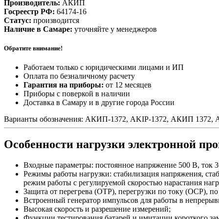
Производитель:
АКИП
Госреестр РФ:
64174-16
Статус:
производится
Наличие в Самаре:
уточняйте у менеджеров
Обратите внимание!
Работаем только с юридическими лицами и ИП
Оплата по безналичному расчету
Гарантия на приборы:
от 12 месяцев
Приборы с поверкой в наличии
Доставка в Самару и в другие города России
Варианты обозначения: АКИП-1372, AKIP-1372, АКИП 1372, AKI
Особенности нагрузки электронной пр
Входные параметры: постоянное напряжение 500 В, ток 3
Режимы работы нагрузки: стабилизация напряжения, стаб
режим работы с регулируемой скоростью нарастания нагр
Защита от перегрева (OTP), перегрузки по току (ОСР), 
Встроенный генератор импульсов для работы в непрерыв
Высокая скорость и разрешение измерений;
Функции тестирования батарей и имитации короткого за