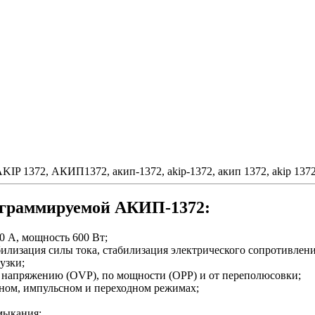
P 1372, АКИП1372, акип-1372, akip-1372, акип 1372, akip 1372
ограммируемой АКИП-1372:
0 А, мощность 600 Вт;
илизация силы тока, стабилизация электрического сопротивлен
узки;
по напряжению (OVP), по мощности (OPP) и от переполюсовки;
ном, импульсном и переходном режимах;
мыкания;