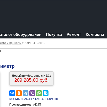
аталог оборудования
Покупка
Ремонт
Контакты
ства и приборы
> АКИП-4128/1С
ИП
тиметр
Новый прибор, цена с НДС:
209 285,00 руб.
Как купить АКИП-4128/1С в Самаре
Производитель:
АКИП