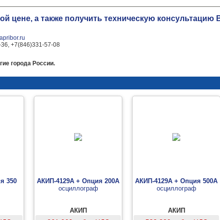
ной цене, а также получить техническую консультаци
pribor.ru
-36, +7(846)331-57-08
гие города России.
я 350
АКИП-4129А + Опция 200А
АКИП-4129А + Опция 500А
осциллограф
осциллограф
АКИП
АКИП