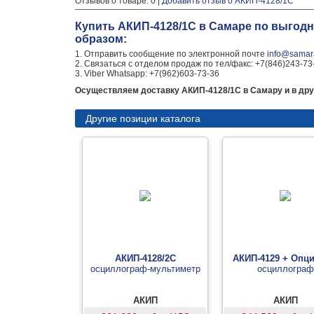
Отзывов о товаре: 0 |
Добавить отзыв о АКИП-4128/1С
Купить АКИП-4128/1С в Самаре по выгод
образом:
1. Отправить сообщение по электронной почте
info@samara
2. Связаться с отделом продаж по тел/факс: +7(846)243-73
3. Viber Whatsapp: +7(962)603-73-36
Осуществляем доставку АКИП-4128/1С в Самару и в дру
Другие позиции каталога
АКИП-4128/2С
АКИП-4129 + Опци
осциллограф-мультиметр
осциллограф
АКИП
АКИП