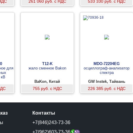
 НДС
261 060 руб. с НДС
533 330 руб. с НДС
0
T12-K
MDO-72204EG
ное для
жало сменное Bakon
осциллограф-анализатор
ных
спектра
 кВ
BaKon, Китай
GW Instek, Тайвань
НДС
755 руб. с НДС
226 385 руб. с НДС
аказ
Контакты
ты
+7(846)243-73-36
и
+7(962)603-73-36