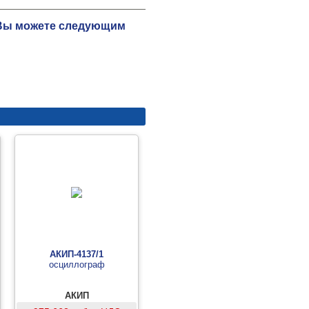
ю Вы можете следующим
АКИП-4137/1
осциллограф
АКИП