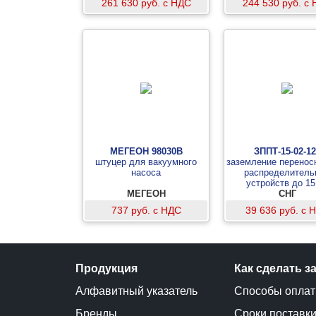
261 630 руб. с НДС
244 530 руб. с
МЕГЕОН 98030В
ЗППТ-15-02-12
штуцер для вакуумного
заземление перенос
насоса
распределитель
устройств до 15
МЕГЕОН
СНГ
737 руб. с НДС
39 636 руб. с 
Продукция
Как сделать з
Алфавитный указатель
Способы опла
Бренды
Сроки поставк