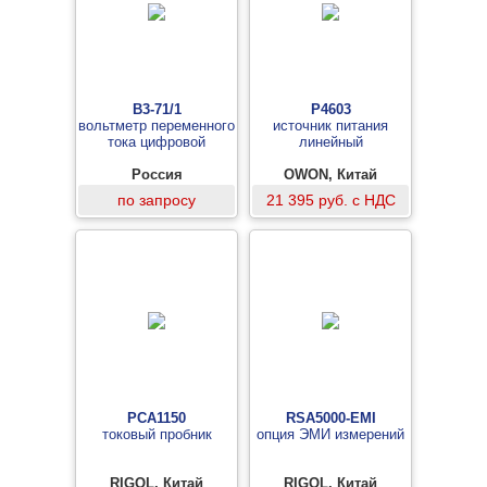
В3-71/1
P4603
вольтметр переменного
источник питания
тока цифровой
линейный
Россия
OWON, Китай
по запросу
21 395 руб. с НДС
PCA1150
RSA5000-EMI
токовый пробник
опция ЭМИ измерений
RIGOL, Китай
RIGOL, Китай