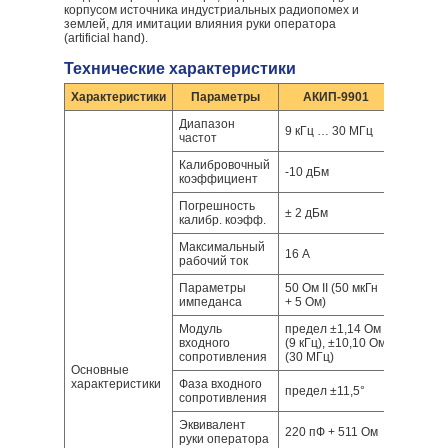
корпусом источника индустриальных радиопомех и
землей, для имитации влияния руки оператора
(artificial hand).
Технические характеристики
Характеристики
Параметры
АКИП-9901
Диапазон
9 кГц … 30 МГц
частот
Калибровочный
-10 дБм
коэффициент
Погрешность
± 2 дБм
калибр. коэфф.
Максимальный
16 А
рабочий ток
Параметры
50 Ом II (50 мкГн
импеданса
+ 5 Ом)
Модуль
предел ±1,14 Ом
входного
(9 кГц), ±10,10 Ом
сопротивления
(30 МГц)
Основные
характеристики
Фаза входного
предел ±11,5°
сопротивления
Эквивалент
220 пФ + 511 Ом
руки оператора