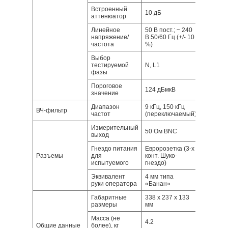
Встроенный
10 дБ
аттенюатор
Линейное
50 В пост.; ~ 240
напряжение/
В 50/60 Гц (+/- 10
частота
%)
Выбор
тестируемой
N, L1
фазы
Пороговое
124 дБмкВ
значение
Диапазон
9 кГц, 150 кГц
ВЧ-фильтр
частот
(переключаемый)
Измерительный
50 Ом BNC
выход
Гнездо питания
Евророзетка (3-х
Разъемы
для
конт. Шуко-
испытуемого
гнездо)
Эквивалент
4 мм типа
руки оператора
«Банан»
Габаритные
338 х 237 х 133
размеры
мм
Масса (не
4.2
Общие данные
более), кг