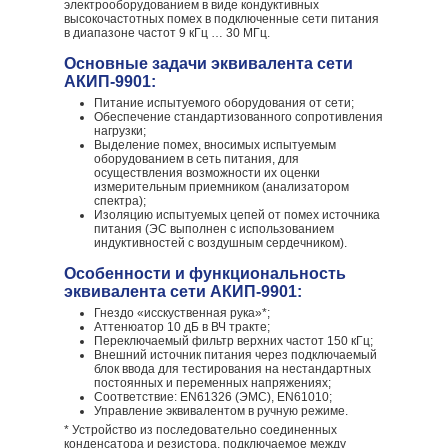
электрооборудованием в виде кондуктивных
высокочастотных помех в подключенные сети питания
в диапазоне частот 9 кГц … 30 МГц.
Основные задачи эквивалента сети
АКИП-9901:
Питание испытуемого оборудования от сети;
Обеспечение стандартизованного сопротивления
нагрузки;
Выделение помех, вносимых испытуемым
оборудованием в сеть питания, для
осуществления возможности их оценки
измерительным приемником (анализатором
спектра);
Изоляцию испытуемых цепей от помех источника
питания (ЭС выполнен с использованием
индуктивностей с воздушным сердечником).
Особенности и функциональность
эквивалента сети АКИП-9901:
Гнездо «исскуственная рука»*;
Аттенюатор 10 дБ в ВЧ тракте;
Переключаемый фильтр верхних частот 150 кГц;
Внешний источник питания через подключаемый
блок ввода для тестирования на нестандартных
постоянных и переменных напряжениях;
Соответствие: EN61326 (ЭМС), EN61010;
Управление эквивалентом в ручную режиме.
* Устройство из последовательно соединенных
конденсатора и резистора, подключаемое между