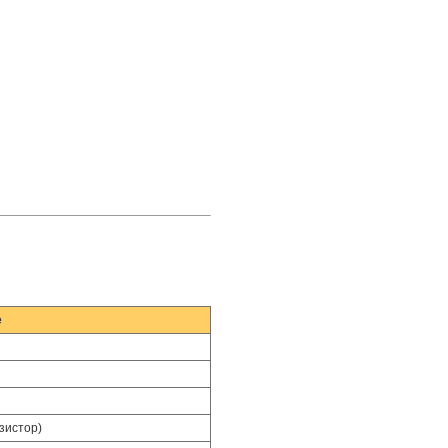
е
зистор)