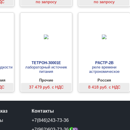
НДС
по запросу
по запросу
ТЕТРОН-30001Е
РАСТР-2В
идкости
лабораторный источник
реле времени
питания
астрономическое
ния
Прочие
Россия
НДС
37 479 руб. с НДС
8 418 руб. с НДС
аказ
Контакты
ты
+7(846)243-73-36
и
+7(962)603-73-36