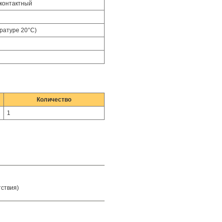
хконтактный
ратуре 20°С)
Количество
1
тствия)