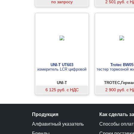
по запросу
2 501 руб. с 
UNI-T UT603
Trotec BW05
измеритель LCR цифровой
тестер тормозной ж
UNI-T
TROTEC,Герма
6 125 руб. с НДС
2 900 руб. с 
Продукция
Как сделать з
Алфавитный указатель
Способы опла
Бренды
Сроки поставк