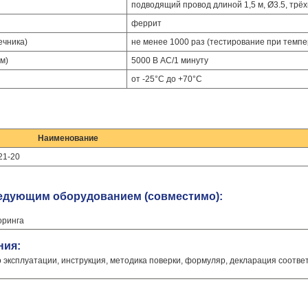
подводящий провод длиной 1,5 м, Ø3.5, трё
феррит
ечника)
не менее 1000 раз (тестирование при темпе
м)
5000 В AC/1 минуту
от -25°C до +70°C
Наименование
21-20
ледующим оборудованием (совместимо):
оринга
ния:
о эксплуатации, инструкция, методика поверки, формуляр, декларация соотве