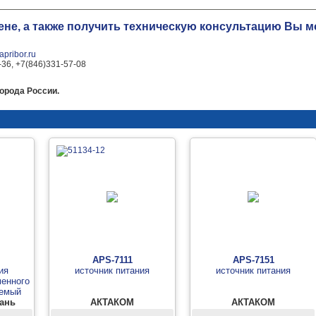
цене, а также получить техническую консультацию Вы
pribor.ru
-36, +7(846)331-57-08
орода России.
APS-7111
APS-7151
ия
источник питания
источник питания
менного
уемый
вань
АКТАКОМ
АКТАКОМ