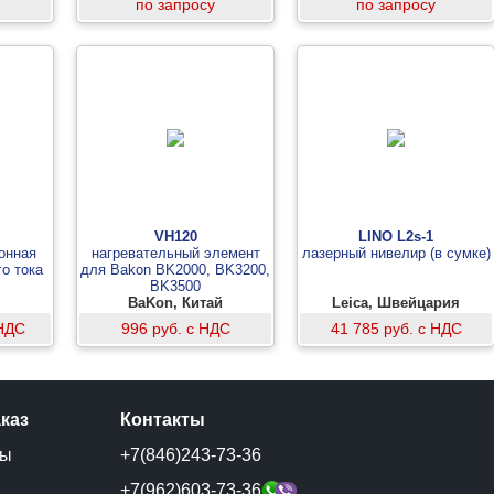
по запросу
по запросу
VH120
LINO L2s-1
онная
нагревательный элемент
лазерный нивелир (в сумке)
го тока
для Bakon BK2000, BK3200,
BK3500
BaKon, Китай
Leica, Швейцария
 НДС
996 руб. с НДС
41 785 руб. с НДС
аказ
Контакты
ты
+7(846)243-73-36
и
+7(962)603-73-36