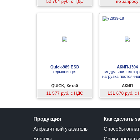
52 704 руб. с НДС
по запросу
Quick-989 ESD
АКИП-1304
термопинцет
модульная электр
нагрузка постоянно
QUICK, Китай
АКИП
11 577 руб. с НДС
131 670 руб. с
Продукция
Как сделать з
Алфавитный указатель
Способы опла
Бренды
Сроки поставк