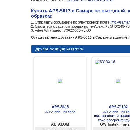
Отзывов о товаре: 0 |
Добавить отзыв о APS-5613
Купить APS-5613 в Самаре по выгодной 
образом:
1. Отправить сообщение по электронной почте
info@samara
2. Связаться с отделом продаж по тел/факс: +7(846)243-73
3. Viber Whatsapp: +7(962)603-73-36
Осуществляем доставку APS-5613 в Самару и в другие г
Другие позиции каталога
APS-5615
APS-71102
источник питания
источник питан
постоянного и пере
тока программир
АКТАКОМ
GW Instek, Тай