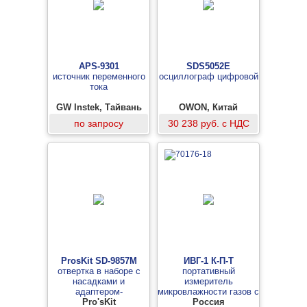
APS-9301
SDS5052E
источник переменного
осциллограф цифровой
тока
GW Instek, Тайвань
OWON, Китай
по запросу
30 238 руб. с НДС
ProsKit SD-9857M
ИВГ-1 К-П-Т
отвертка в наборе с
портативный
насадками и
измеритель
адаптером-
микровлажности газов с
удлинителем
Pro'sKit
сенсорным дисплеем
Россия