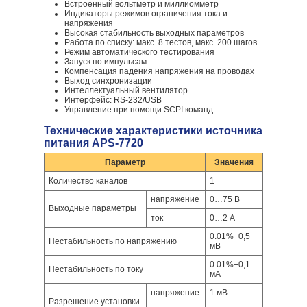
Встроенный вольтметр и миллиомметр
Индикаторы режимов ограничения тока и
напряжения
Высокая стабильность выходных параметров
Работа по списку: макс. 8 тестов, макс. 200 шагов
Режим автоматического тестирования
Запуск по импульсам
Компенсация падения напряжения на проводах
Выход синхронизации
Интеллектуальный вентилятор
Интерфейс: RS-232/USB
Управление при помощи SCPI команд
Технические характеристики источника
питания APS-7720
Параметр
Значения
Количество каналов
1
напряжение
0…75 В
Выходные параметры
ток
0…2 А
0.01%+0,5
Нестабильность по напряжению
мВ
0.01%+0,1
Нестабильность по току
мА
напряжение
1 мВ
Разрешение установки