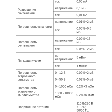
ток
0,05 мА
напряжение
0,1 мВ
Разрешение
считывания
ток
0,01 мА
напряжение
0.01%+2 мВ
Погрешность установки
0.05%+0.5
ток
мА
0.02%+15
напряжение
Погрешность
мВ
считывания
ток
0.05%+2 мА
по
5 мВп-п
напряжению
Пульсации+шум
ток
1 мАскз
Погрешность
0 - 12 В
0.02%+2 мВ
встроенного
0 - 50 В
0.02%+5 мВ
вольтметра
0 - 1000 мОм
0.2%+3 мОм
Погрешность
встроенного
1000 - 10000
миллиомметра
0.2%+6 мОм
мОм
110 В/220 В
Напряжение питания
± 10%;
50/60 Гц