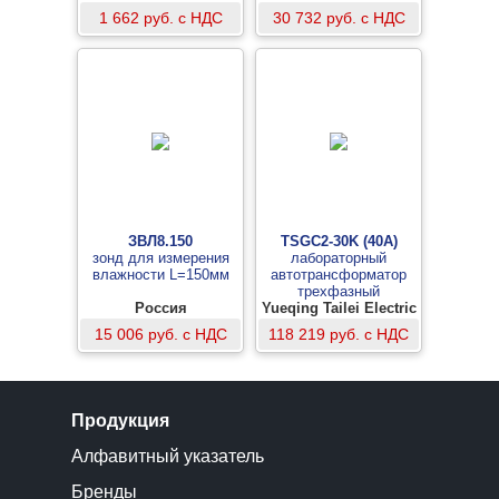
(измерительный блок)
1 662 руб. с НДС
30 732 руб. с НДС
ЗВЛ8.150
TSGC2-30K (40A)
зонд для измерения
лабораторный
влажности L=150мм
автотрансформатор
трехфазный
Россия
Yueqing Tailei Electric
15 006 руб. с НДС
118 219 руб. с НДС
Продукция
Алфавитный указатель
Бренды