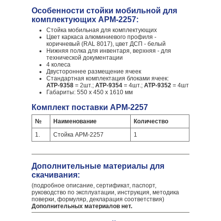
Особенности cтойки мобильной для
комплектующих АРМ-2257:
Стойка мобильная для комплектующих
Цвет каркаса алюминиевого профиля -
коричневый (RAL 8017), цвет ДСП - белый
Нижняя полка для инвентаря, верхняя - для
технической документации
4 колеса
Двустороннее размещение ячеек
Стандартная комплектация блоками ячеек:
АТР-9358
= 2шт.;
АТР-9354
= 4шт.;
АТР-9352
= 4шт
Габариты: 550 х 450 х 1610 мм
Комплект поставки АРМ-2257
№
Наименование
Количество
1.
Стойка АРМ-2257
1
Дополнительные материалы для
скачивания:
(подробное описание, сертификат, паспорт,
руководство по эксплуатации, инструкция, методика
поверки, формуляр, декларация соответствия)
Дополнительных материалов нет.