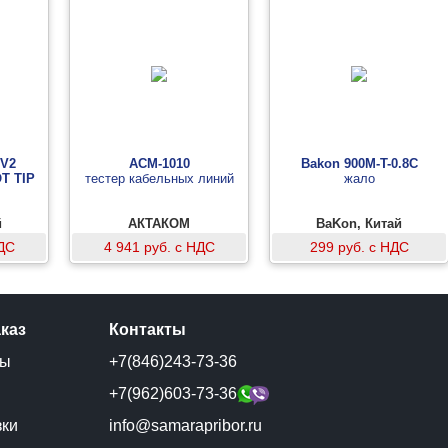
DV2
АСМ-1010
Bakon 900M-T-0.8C
T TIP
тестер кабельных линий
жало
й
АКТАКОМ
BaKon, Китай
НДС
4 941 руб. с НДС
299 руб. с НДС
аказ
Контакты
ты
+7(846)243-73-36
и
+7(962)603-73-36
зки
info@samarapribor.ru