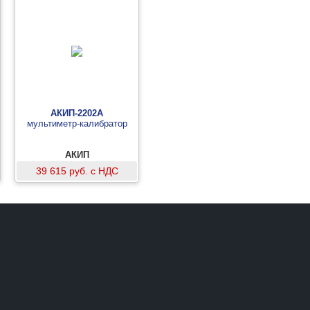
АКИП-2202А
мультиметр-калибратор
АКИП
39 615 руб. с НДС