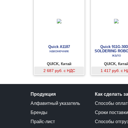
Quick A1187
Quick 911G-30
наконечник
SOLDERING ROBO
жало
QUICK, Китай
QUICK, Кита
2 687 руб. с НДС
1 417 руб. с 
Продукция
Как сделать з
Алфавитный указатель
Способы опла
Бренды
Сроки поставк
Прайс-лист
Способы отгру