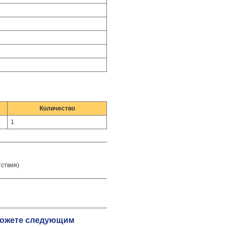
Количество
1
тствия)
 можете следующим