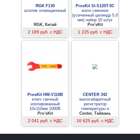
RGK F130
ProsKit SI-S120T-5C
штатив элевационный
жало сменное
(усеченный цилиндр 5,0
мм) набор 10 штук
RGK, Китай
Pro'sKit
2 189 руб. с НДС
1 225 руб. с НДС
ProsKit HW-V110B
CENTER 342
ключ гаечный
малогабаритный
изолированный
регистратор
10х110мм 1000В
температуры и
Pro'sKit
Center, Тайвань
влажности
2 041 руб. с НДС
16 625 руб. с НДС