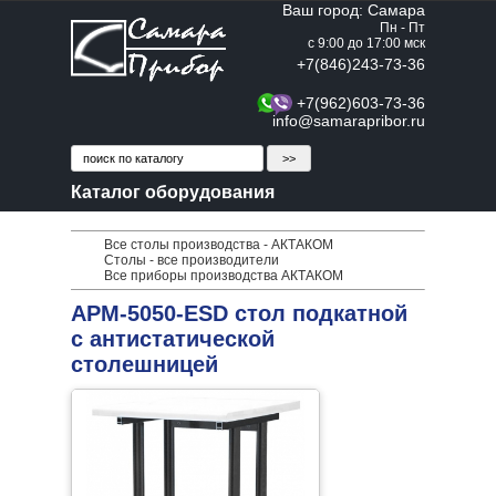
Ваш город: Самара
Пн - Пт
с 9:00 до 17:00 мск
+7(846)243-73-36
+7(962)603-73-36
info@samarapribor.ru
Каталог оборудования
Все столы производства - АКТАКОМ
Столы - все производители
Все приборы производства АКТАКОМ
АРМ-5050-ESD стол подкатной
с антистатической
столешницей