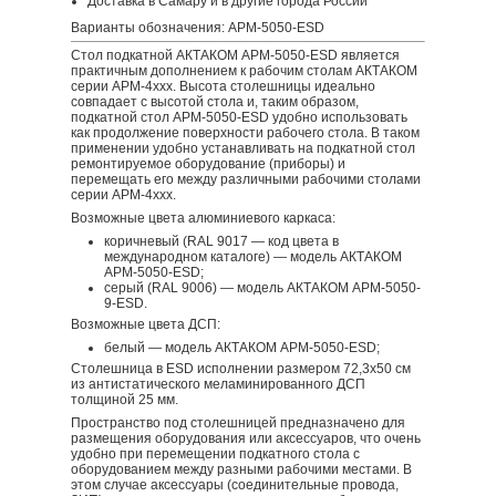
Доставка в Самару и в другие города России
Варианты обозначения: АРМ-5050-ESD
Стол подкатной АКТАКОМ АРМ-5050-ESD является
практичным дополнением к рабочим столам АКТАКОМ
серии АРМ-4ххх. Высота столешницы идеально
совпадает с высотой стола и, таким образом,
подкатной стол АРМ-5050-ESD удобно использовать
как продолжение поверхности рабочего стола. В таком
применении удобно устанавливать на подкатной стол
ремонтируемое оборудование (приборы) и
перемещать его между различными рабочими столами
серии АРМ-4ххх.
Возможные цвета алюминиевого каркаса:
коричневый (RAL 9017 — код цвета в
международном каталоге) — модель АКТАКОМ
АРМ-5050-ESD;
серый (RAL 9006) — модель АКТАКОМ АРМ-5050-
9-ESD.
Возможные цвета ДСП:
белый — модель АКТАКОМ АРМ-5050-ESD;
Столешница в ESD исполнении размером 72,3х50 см
из антистатического меламинированного ДСП
толщиной 25 мм.
Пространство под столешницей предназначено для
размещения оборудования или аксессуаров, что очень
удобно при перемещении подкатного стола с
оборудованием между разными рабочими местами. В
этом случае аксессуары (соединительные провода,