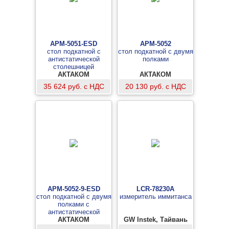
АРМ-5051-ESD
АРМ-5052
стол подкатной с
стол подкатной с двумя
антистатической
полками
столешницей
АКТАКОМ
АКТАКОМ
35 624 руб. с НДС
20 130 руб. с НДС
АРМ-5052-9-ESD
LCR-78230A
стол подкатной с двумя
измеритель иммитанса
полками с
антистатической
столешницей
АКТАКОМ
GW Instek, Тайвань