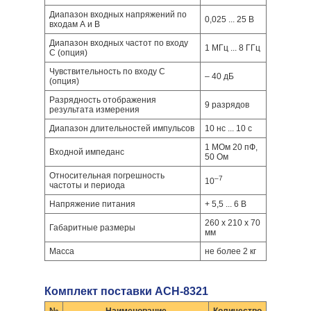
Диапазон входных напряжений по
0,025 ... 25 В
входам А и В
Диапазон входных частот по входу
1 МГц ... 8 ГГц
С (опция)
Чувствительность по входу С
– 40 дБ
(опция)
Разрядность отображения
9 разрядов
результата измерения
Диапазон длительностей импульсов
10 нс ... 10 с
1 МОм 20 пФ,
Входной импеданс
50 Ом
Относительная погрешность
–7
10
частоты и периода
Напряжение питания
+ 5,5 ... 6 В
260 х 210 х 70
Габаритные размеры
мм
Масса
не более 2 кг
Комплект поставки АСН-8321