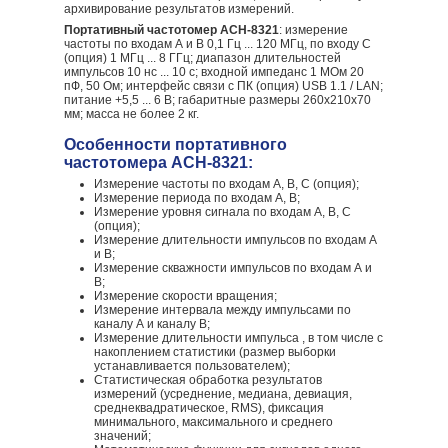
архивирование результатов измерений.
Портативный частотомер АСН-8321
: измерение
частоты по входам А и В 0,1 Гц ... 120 МГц, по входу С
(опция) 1 МГц ... 8 ГГц; диапазон длительностей
импульсов 10 нс ... 10 с; входной импеданс 1 МОм 20
пФ, 50 Ом; интерфейс связи с ПК (опция) USB 1.1 / LAN;
питание +5,5 ... 6 В; габаритные размеры 260х210х70
мм; масса не более 2 кг.
Особенности портативного
частотомера АСН-8321:
Измерение частоты по входам А, B, С (опция);
Измерение периода по входам А, B;
Измерение уровня сигнала по входам А, B, С
(опция);
Измерение длительности импульсов по входам А
и В;
Измерение скважности импульсов по входам А и
В;
Измерение скорости вращения;
Измерение интервала между импульсами по
каналу А и каналу B;
Измерение длительности импульса , в том числе с
накоплением статистики (размер выборки
устанавливается пользователем);
Статистическая обработка результатов
измерений (усреднение, медиана, девиация,
среднеквадратическое, RMS), фиксация
минимального, максимального и среднего
значений;