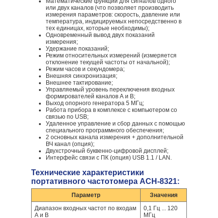
Математические функции для сигналов одного
или двух каналов (что позволяет производить
измерения параметров: скорость, давление или
температура, индицируемых непосредственно в
тех единицах, которые необходимы);
Одновременный вывод двух показаний
измерения;
Удержание показаний;
Режим относительных измерений (измеряется
отклонение текущей частоты от начальной);
Режим часов и секундомера;
Внешняя синхронизация;
Внешнее тактирование;
Управляемый уровень переключения входных
формирователей каналов А и В;
Выход опорного генератора 5 МГц;
Работа прибора в комплексе с компьютером со
связью по USB;
Удаленное управление и сбор данных с помощью
специального программного обеспечения;
2 основных канала измерения + дополнительной
ВЧ канал (опция);
Двухстрочный буквенно-цифровой дисплей;
Интерфейс связи с ПК (опция) USB 1.1 / LAN.
Технические характеристики
портативного частотомера АСН-8321:
Параметр
Значения
Диапазон входных частот по входам
0,1 Гц ... 120
А и В
МГц