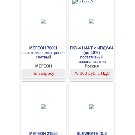
МЕГЕОН 76001
ПКУ-4 Н-М-Т с ИПДУ-04
частотомер электронно-
(до 10%)
счетный
портативный
газоанализатор
МЕГЕОН
диоксида углерода с
Россия
выносным зондом в
по запросу
76 360 руб. с НДС
виде проточной камеры
со штуцерами «елочка»
МЕГЕОН 21550
SLEWRATE-DL3