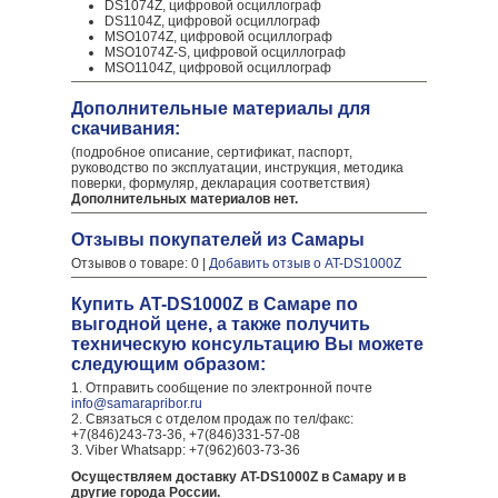
DS1074Z, цифровой осциллограф
DS1104Z, цифровой осциллограф
MSO1074Z, цифровой осциллограф
MSO1074Z-S, цифровой осциллограф
MSO1104Z, цифровой осциллограф
Дополнительные материалы для
скачивания:
(подробное описание, сертификат, паспорт,
руководство по эксплуатации, инструкция, методика
поверки, формуляр, декларация соответствия)
Дополнительных материалов нет.
Отзывы покупателей из Самары
Отзывов о товаре: 0 |
Добавить отзыв о AT-DS1000Z
Купить AT-DS1000Z в Самаре по
выгодной цене, а также получить
техническую консультацию Вы можете
следующим образом:
1. Отправить сообщение по электронной почте
info@samarapribor.ru
2. Связаться с отделом продаж по тел/факс:
+7(846)243-73-36, +7(846)331-57-08
3. Viber Whatsapp: +7(962)603-73-36
Осуществляем доставку AT-DS1000Z в Самару и в
другие города России.