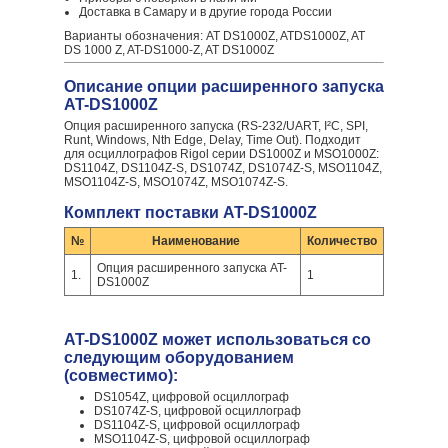
Доставка в Самару и в другие города России
Варианты обозначения: AT DS1000Z, ATDS1000Z, AT
DS 1000 Z, AT-DS1000-Z, AT DS1000Z
Описание опции расширенного запуска
AT-DS1000Z
Опция расширенного запуска (RS-232/UART, I²C, SPI,
Runt, Windows, Nth Edge, Delay, Time Out). Подходит
для осциллографов Rigol серии DS1000Z и MSO1000Z:
DS1104Z, DS1104Z-S, DS1074Z, DS1074Z-S, MSO1104Z,
MSO1104Z-S, MSO1074Z, MSO1074Z-S.
Комплект поставки AT-DS1000Z
№
Наименование
Количество
Опция расширенного запуска AT-
1.
1
DS1000Z
AT-DS1000Z может использоваться со
следующим оборудованием
(совместимо):
DS1054Z, цифровой осциллограф
DS1074Z-S, цифровой осциллограф
DS1104Z-S, цифровой осциллограф
MSO1104Z-S, цифровой осциллограф