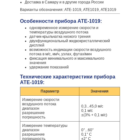
Доставка в Самару и в другие города России
Варианты обозначения: ATE-1019, АТЕ1019, ATE1019
Особенности прибора АТЕ-1019:
одновременное измерение скорости и
температуры воздушного потока
датчик-крыльчатка низкого трения
двухфункциональный жидкокристаллический
дисплей
возможность индикации скорости воздушного
потока в м/с, км/ч, узлах, футах/мин
фиксация минимального и максимального
значения
удержание показаний
Технические характеристики прибора
АТЕ-1019:
Параметр
Значения
Измерение скорости
воздушного потока
0,3...45,0 м/с
диапазон
0,1 м/с
разрешение
±(3% + 0,1 м/с)
погрешность
Измерение температуры
диапазон
0°...60°
разрешение
0,1° С
погрешность
±2° С