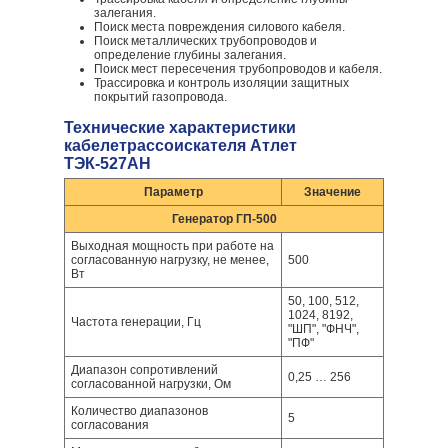
залегания.
Поиск места повреждения силового кабеля.
Поиск металлических трубопроводов и
определение глубины залегания.
Поиск мест пересечения трубопроводов и кабеля.
Трассировка и контроль изоляции защитных
покрытий газопровода.
Технические характеристики
кабелетрассоискателя Атлет
ТЭК-527АН
Параметр
Значение
Генератор ГП-500
Выходная мощность при работе на
согласованную нагрузку, не менее,
500
Вт
50, 100, 512,
1024, 8192,
Частота генерации, Гц
"ШП", "ФНЧ",
"ПФ"
Диапазон сопротивлений
0,25 … 256
согласованной нагрузки, Ом
Количество диапазонов
5
согласования