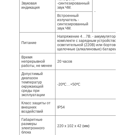
Звуковая
-синтезированный
индикация
звук ЧМ.
-
Встроенный
излучатель -
синтезированный
звук ЧМ.
Напряжение 4…7В. - аккумуляторы «тип АА» 
комплекте с зарядным устройством, питающ
Питание
осветительной (220В) или бортовой (12В) сет
щелочные (алкалиновые) батареи «тип АА» 
Время
непрерывной
20 часов
работы, не менее
Допустимый
диапазон
температур
-20ºС…+50ºС
окружающей
среды при
эксплуатации
Класс защиты от
внешних
IP54
воздействий
Габаритные
размеры
220 x 102 x 42 (мм)
электронного
блока