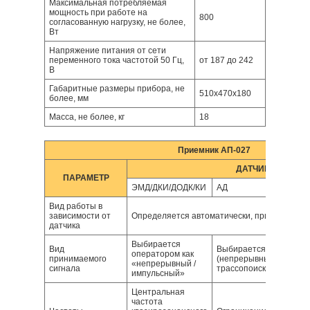
Максимальная потребляемая
мощность при работе на
800
согласованную нагрузку, не более,
Вт
Напряжение питания от сети
переменного тока частотой 50 Гц,
от 187 до 242
В
Габаритные размеры прибора, не
510х470х180
более, мм
Масса, не более, кг
18
Приемник АП-027
ДАТЧИКИ
ПАРАМЕТР
ЭМД/ДКИ/ДОДК/КИ
АД
Вид работы в
зависимости от
Определяется автоматически, при подключе
датчика
Выбирается
Вид
Выбирается операторо
оператором как
принимаемого
(непрерывный сигнал) /
«непрерывный /
сигнала
трассопоиск (импульсн
импульсный»
Центральная
частота