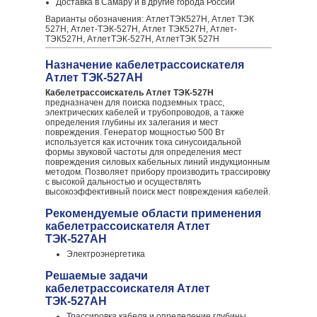
Доставка в Самару и в другие города России
Варианты обозначения: АтлетТЭК527Н, Атлет ТЭК
527Н, Атлет-ТЭК-527Н, Атлет ТЭК527Н, Атлет-
ТЭК527Н, АтлетТЭК-527Н, АтлетТЭК 527Н
Назначение кабелетрассоискателя
Атлет ТЭК-527АН
Кабелетрассоискатель Атлет ТЭК-527Н
предназначен для поиска подземных трасс,
электрических кабелей и трубопроводов, а также
определения глубины их залегания и мест
повреждения. Генератор мощностью 500 Вт
используется как источник тока синусоидальной
формы звуковой частоты для определения мест
повреждения силовых кабельных линий индукционным
методом. Позволяет прибору производить трассировку
с высокой дальностью и осуществлять
высокоэффективный поиск мест повреждения кабелей.
Рекомендуемые области применения
кабелетрассоискателя Атлет
ТЭК-527АН
Электроэнергетика
Решаемые задачи
кабелетрассоискателя Атлет
ТЭК-527АН
Трассировка кабеля и определение глубины