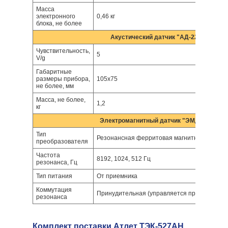
Масса
электронного
0,46 кг
блока, не более
Акустический датчик "АД-227"
Чувствительность,
5
V/g
Габаритные
размеры прибора,
105x75
не более, мм
Масса, не более,
1,2
кг
Электромагнитный датчик "ЭМД-247"
Тип
Резонансная ферритовая магнитная антенн
преобразователя
Частота
8192, 1024, 512 Гц
резонанса, Гц
Тип питания
От приемника
Коммутация
Принудительная (управляется приемником)
резонанса
Комплект поставки Атлет ТЭК-527АН