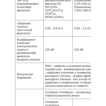
Частоты
квазирезонансного
Ограничение диапазон
переключаемых
фильтра 50…
0,1/0,15/0,21/0,31/0,45/
полосовых
60Гц/100…
Ограничение диапазон
фильтров
120Гц/512Гц/
2,00/1,38/0,95/0,65/0,45
1024Гц/
8928Гц/33кГц.
«Широкая
полоса»
0,05…8,6 кГц
0,09…2,2 кГц
(частотный
диапазон)
Коэффициент
усиления
электрического
тракта и
100 dB
120 dB
динамический
диапазон
входного сигнала
ЖКИ - символы и значения выбираемых реж
параметров - анимированная шкала уровня 
- цифровое значение и анимированная шкал
Визуальная
выходного сигнала - график (движущаяся ди
индикация
выходного сигнала - частотный спектр выход
цифровое и графическое отображение уров
сигнала записанных в «памяти»
Головные телефоны – натуральный широко
отфильтрованный сигнал.
Головные
телефоны