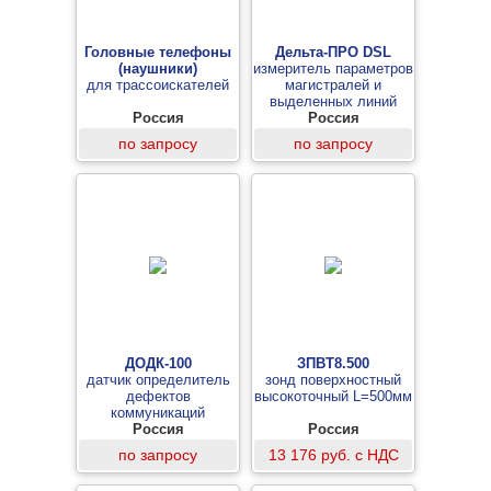
Головные телефоны
Дельта-ПРО DSL
(наушники)
измеритель параметров
для трассоискателей
магистралей и
выделенных линий
Россия
ADSL/HDSL
Россия
по запросу
по запросу
ДОДК-100
ЗПВТ8.500
датчик определитель
зонд поверхностный
дефектов
высокоточный L=500мм
коммуникаций
Россия
Россия
по запросу
13 176 руб. с НДС