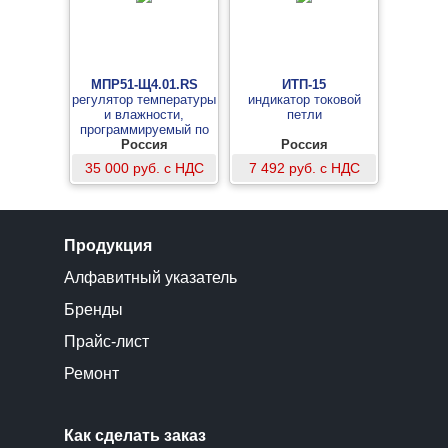
МПР51-Щ4.01.RS
ИТП-15
регулятор температуры
индикатор токовой
и влажности,
петли
программируемый по
времени
Россия
Россия
35 000 руб. с НДС
7 492 руб. с НДС
Продукция
Алфавитный указатель
Бренды
Прайс-лист
Ремонт
Как сделать заказ