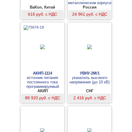
металлическом корпусе
BaKon, Китай
в виде проточной
Россия
камеры со штуцерами
616 руб. с НДС
24 961 руб. с НДС
М8х1
АКИП-1114
УВНУ-2М/1
источник питания
указатель высокого
постоянного тока
напряжения (до 10 кВ)
программируемый
АКИП
СНГ
88 920 руб. с НДС
2 416 руб. с НДС