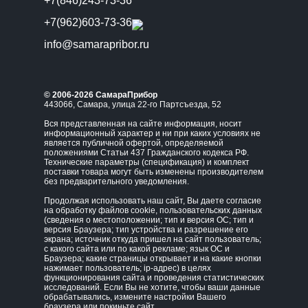
+7(846)243-73-36
+7(962)603-73-36
info@samarapribor.ru
© 2006-2026 СамараПрибор
443066, Самара, улица 22-го Партсъезда, 52
Вся представленная на сайте информация, носит
информационный характер и ни при каких условиях не
является публичной офертой, определяемой
положениями Статьи 437 Гражданского кодекса РФ.
Технические параметры (спецификация) и комплект
поставки товара могут быть изменены производителем
без предварительного уведомления.
Продолжая использовать наш сайт, Вы даете согласие
на обработку файлов cookie, пользовательских данных
(сведения о местоположении; тип и версия ОС; тип и
версия Браузера; тип устройства и разрешение его
экрана; источник откуда пришел на сайт пользователь;
с какого сайта или по какой рекламе; язык ОС и
Браузера; какие страницы открывает и на какие кнопки
нажимает пользователь; ip-адрес) в целях
функционирования сайта и проведения статистических
исследований. Если Вы не хотите, чтобы ваши данные
обрабатывались, измените настройки Вашего
браузера или покиньте сайт.