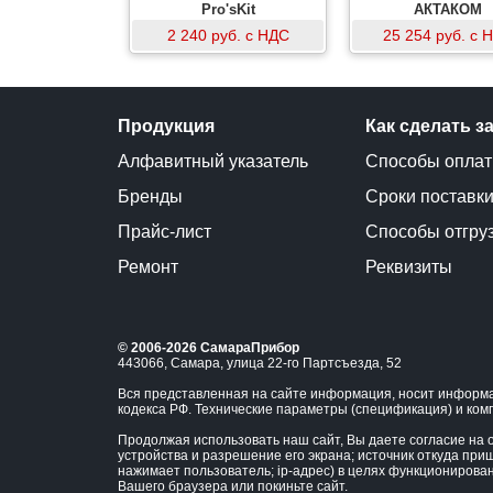
Pro'sKit
АКТАКОМ
2 240 руб. с НДС
25 254 руб. с 
Продукция
Как сделать з
Алфавитный указатель
Способы опла
Бренды
Сроки поставк
Прайс-лист
Способы отгру
Ремонт
Реквизиты
© 2006-2026 СамараПрибор
443066, Самара, улица 22-го Партсъезда, 52
Вся представленная на сайте информация, носит информа
кодекса РФ. Технические параметры (спецификация) и ком
Продолжая использовать наш сайт, Вы даете согласие на о
устройства и разрешение его экрана; источник откуда приш
нажимает пользователь; ip-адрес) в целях функционирова
Вашего браузера или покиньте сайт.