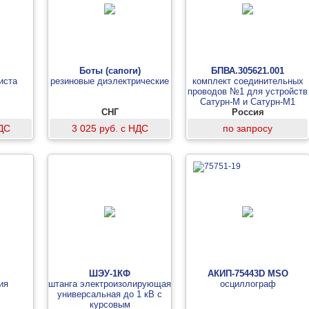
Боты (сапоги)
БПВА.305621.001
иста
резиновые диэлектрические
комплект соединительных
проводов №1 для устройств
Сатурн-М и Сатурн-М1
СНГ
Россия
НДС
3 025 руб. с НДС
по запросу
ШЭУ-1КФ
АКИП-75443D MSO
ия
штанга электроизолирующая
осциллограф
универсальная до 1 кВ с
курсовым