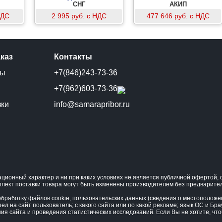
электроизолированным
СНГ
АКИП
фонарем VONATEX
НДС
2 995 руб. с НДС
477 646 руб. с НДС
аказ
Контакты
ты
+7(846)243-73-36
и
+7(962)603-73-36
зки
info@samarapribor.ru
ционный характер и ни при каких условиях не является публичной офертой
плект поставки товара могут быть изменены производителем без предварите
бработку файлов cookie, пользовательских данных (сведения о местоположени
ел на сайт пользователь; с какого сайта или по какой рекламе; язык ОС и Бра
ния сайта и проведения статистических исследований. Если Вы не хотите, ч