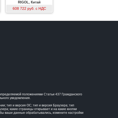
RIGOL, Китай
608 722 руб. с НДС
, определяемой положениями Статьи 437 Гражданского
льного уведомления.
и; тип и версия ОС; тип и версия Браузера; тип
узера; какие страницы открывает и на какие кнопки
тобы ваши данные обрабатывались, измените настройки