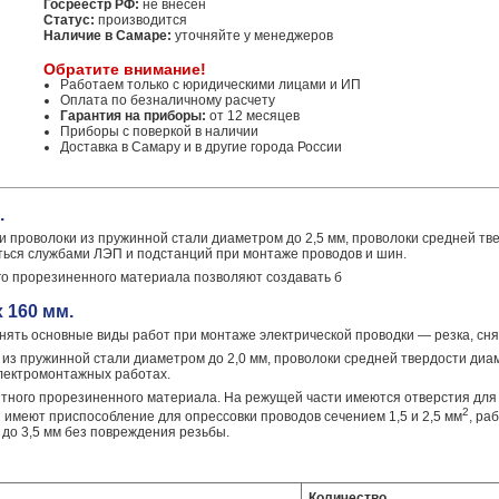
Госреестр РФ:
не внесен
Статус:
производится
Наличие в Самаре:
уточняйте у менеджеров
Обратите внимание!
Работаем только с юридическими лицами и ИП
Оплата по безналичному расчету
Гарантия на приборы:
от 12 месяцев
Приборы с поверкой в наличии
Доставка в Самару и в другие города России
.
 проволоки из пружинной стали диаметром до 2,5 мм, проволоки средней тве
ться службами ЛЭП и подстанций при монтаже проводов и шин.
го прорезиненного материала позволяют создавать б
 160 мм.
ять основные виды работ при монтаже электрической проводки — резка, сня
из пружинной стали диаметром до 2,0 мм, проволоки средней твердости диам
электромонтажных работах.
тного прорезиненного материала. На режущей части имеются отверстия для 
2
й имеют приспособление для опрессовки проводов сечением 1,5 и 2,5 мм
, ра
до 3,5 мм без повреждения резьбы.
Количество