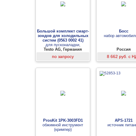
Большой комплект смарт-
Босс
зондов для холодильных
набор автомобил
систем (0563 0002 41)
для пусконаладки,
сервисного обслуживания и
Testo AG, Германия
Россия
диагностики холодильных
по запросу
8 662 руб. с 
систем и систем
кондиционирования
ProsKit 1PK-3003FD1
APS-1721
обжимной инструмент
источник питан
(кримпер)