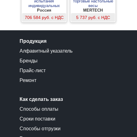
испытания
торговые настольные
индивидуальных
весы
средств защиты от
Россия
MERTECH
поражения
706 584 руб. с НДС
5 737 руб. с НДС
электротоком
Продукция
Алфавитный указатель
Бренды
Прайс-лист
Ремонт
Как сделать заказ
Способы оплаты
Сроки поставки
Способы отгрузки