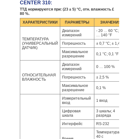
CENTER 310:
ТТД нормируются при: (23 ± 5) °С, отн. влажность £
80 %.
ХАРАКТЕРИСТИКИ
ПАРАМЕТРЫ
ЗНАЧЕНИЯ
Диапазон
- 20 … 60 °С; - 4
измерений
… 140 °F
ТЕМПЕРАТУРА
(УНИВЕРСАЛЬНЫЙ
Погрешность
± 0,7 °С; ± 1,4 °F
ДАТЧИК)
Максимальное
0,1 °С; 0,1 °F
разрешение
Диапазон
0 … 100 %
измерений
ОТНОСИТЕЛЬНАЯ
Погрешность
± 2,5 %
ВЛАЖНОСТЬ
Максимальное
0,1 %
разрешение
Измерительный
1 вход
вход
Цифровая
3 шкалы; 4
шкала
разряда
Интерфейс
RS-232
Температура:
40 с
Время