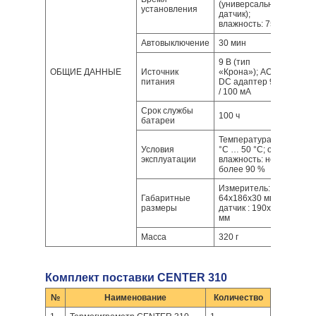
(универсальный
установления
датчик);
влажность: 75 с
Автовыключение
30 мин
9 В (тип
ОБЩИЕ ДАННЫЕ
Источник
«Крона»); AC-
питания
DC адаптер 9 В
/ 100 мА
Срок службы
100 ч
батареи
Температура: 0
Условия
°С … 50 °С; отн.
эксплуатации
влажность: не
более 90 %
Измеритель:
Габаритные
64х186х30 мм;
размеры
датчик : 190х15
мм
Масса
320 г
Комплект поставки CENTER 310
№
Наименование
Количество