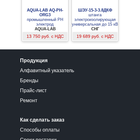
AQUA-LAB AQ-PH-
ШЭУ-15-3-3.8ДКФ
ORG3
штанга
промышленный PH
электроизолирующая
электрод
универсальная до 15 кВ
AQUA-LAB
с влагостойким
СНГ
курсовым фонарем
13 750 руб. с НДС
19 689 руб. с НДС
VONATEX для работы в
условиях повышенной
влажности
Продукция
Алфавитный указатель
Бренды
Прайс-лист
Ремонт
Как сделать заказ
Способы оплаты
Сроки поставки