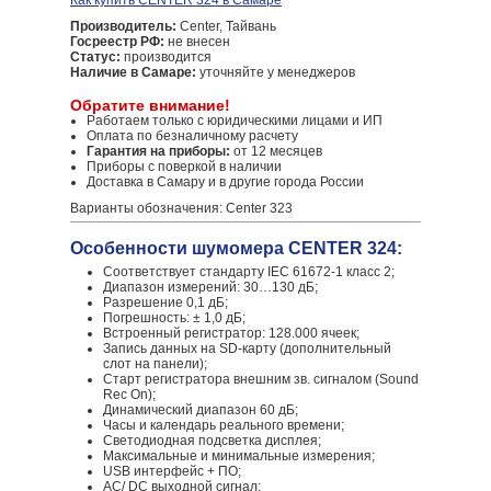
Как купить CENTER 324 в Самаре
Производитель:
Center, Тайвань
Госреестр РФ:
не внесен
Статус:
производится
Наличие в Самаре:
уточняйте у менеджеров
Обратите внимание!
Работаем только с юридическими лицами и ИП
Оплата по безналичному расчету
Гарантия на приборы:
от 12 месяцев
Приборы с поверкой в наличии
Доставка в Самару и в другие города России
Варианты обозначения: Center 323
Особенности шумомера CENTER 324:
Соответствует стандарту IEC 61672-1 класс 2;
Диапазон измерений: 30…130 дБ;
Разрешение 0,1 дБ;
Погрешность: ± 1,0 дБ;
Встроенный регистратор: 128.000 ячеек;
Запись данных на SD-карту (дополнительный
слот на панели);
Старт регистратора внешним зв. сигналом (Sound
Rec On);
Динамический диапазон 60 дБ;
Часы и календарь реального времени;
Светодиодная подсветка дисплея;
Максимальные и минимальные измерения;
USB интерфейс + ПО;
AC/ DC выходной сигнал;