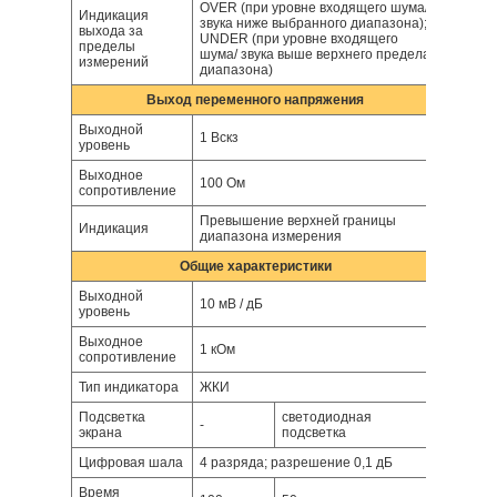
OVER (при уровне входящего шума/
Индикация
звука ниже выбранного диапазона);
выхода за
UNDER (при уровне входящего
пределы
шума/ звука выше верхнего предела
измерений
диапазона)
Выход переменного напряжения
Выходной
1 Вскз
уровень
Выходное
100 Ом
сопротивление
Превышение верхней границы
Индикация
диапазона измерения
Общие характеристики
Выходной
10 мВ / дБ
уровень
Выходное
1 кОм
сопротивление
Тип индикатора
ЖКИ
Подсветка
светодиодная
-
экрана
подсветка
Цифровая шала
4 разряда; разрешение 0,1 дБ
Время