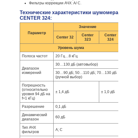
Фильтры коррекции АЧХ: А/ С.
Технические характеристики шумомера
CENTER 324:
Значение
Параметр
Center
Center
Center 32
323
324
Уровень шума
Полоса частот
20 Гц…8 кГц
30…130 дБ (автовыбор)
Диапазон
измерений
30…90 дБ; 50…110 дБ; 70…130 дБ
(ручной выбор)
Погрешность
(относительно
± 1,4 дБ
± 1,0 дБ
уровня 94 дБ на
f=1 кГц)
Разрешение
0,1 дБ
Динамический
60 дБ
диапазон
Тип АЧХ
А; С
фильтров