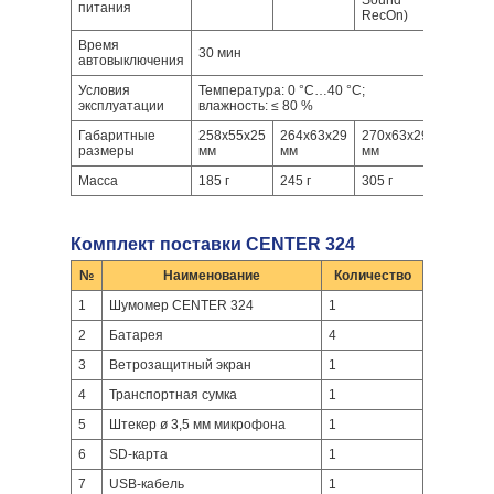
Sound
питания
RecOn)
Время
30 мин
автовыключения
Условия
Температура: 0 °C…40 °C;
эксплуатации
влажность: ≤ 80 %
Габаритные
258х55х25
264х63х29
270х63х29
размеры
мм
мм
мм
Масса
185 г
245 г
305 г
Комплект поставки CENTER 324
№
Наименование
Количество
1
Шумомер CENTER 324
1
2
Батарея
4
3
Ветрозащитный экран
1
4
Транспортная сумка
1
5
Штекер ø 3,5 мм микрофона
1
6
SD-карта
1
7
USB-кабель
1