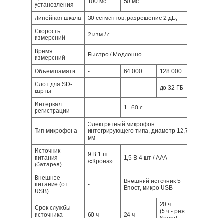
100 мс
50 мс
установления
Линейная шкала
30 сегментов; разрешение 2 дБ;
Скорость
2 изм./ с
измерений
Время
Быстро / Медленно
измерений
Объем памяти
-
64.000
128.000
Слот для SD-
-
-
до 32 ГБ
карты
Интервал
-
1...60 с
регистрации
Электретный микрофон
Тип микрофона
интегрирующего типа, диаметр 12,7
мм
Источник
9 В 1 шт
питания
1,5 В 4 шт / ААА
/«Крона»
(батарея)
Внешнее
Внешний источник 5
питание (от
-
Впост, микро USB
USB)
20 ч
Срок службы
(5 ч - реж.
источника
60 ч
24 ч