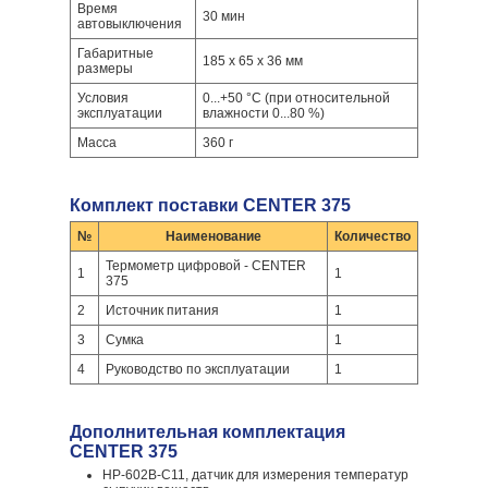
Время
30 мин
автовыключения
Габаритные
185 х 65 х 36 мм
размеры
Условия
0...+50 °С (при относительной
эксплуатации
влажности 0...80 %)
Масса
360 г
Комплект поставки CENTER 375
№
Наименование
Количество
Термометр цифровой - CENTER
1
1
375
2
Источник питания
1
3
Сумка
1
4
Руководство по эксплуатации
1
Дополнительная комплектация
CENTER 375
HP-602B-C11, датчик для измерения температур