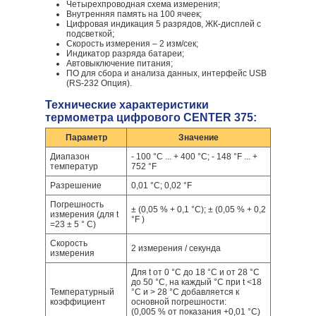
Четырехпроводная схема измерения;
Внутренняя память на 100 ячеек;
Цифровая индикация 5 разрядов, ЖК-дисплей с
подсветкой;
Скорость измерения – 2 изм/сек;
Индикатор разряда батареи;
Автовыключение питания;
ПО для сбора и анализа данных, интерфейс USB
(RS-232 Опция).
Технические характеристики
термометра цифрового CENTER 375:
Параметр
Значение
Диапазон
- 100 °С ... + 400 °С; - 148 °F ... +
температур
752 °F
Разрешение
0,01 °С; 0,02 °F
Погрешность
± (0,05 % + 0,1 °С); ± (0,05 % + 0,2
измерения (для t
°F )
=23 ± 5 ° С)
Скорость
2 измерения / секунда
измерения
Для t от 0 °С до 18 °С и от 28 °С
до 50 °С, на каждый °С при t <18
Температурный
°С и > 28 °С добавляется к
коэффициент
основной погрешности:
(0,005 % от показания +0,01 °С)