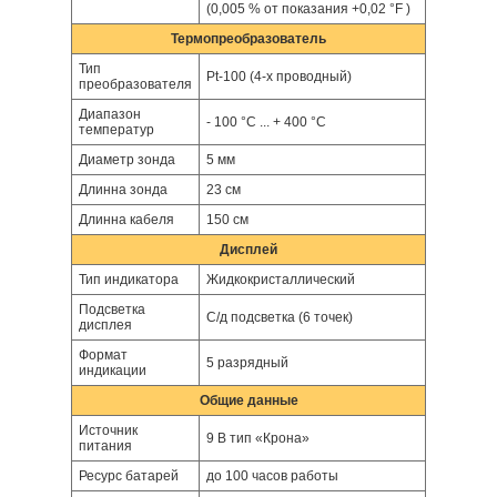
(0,005 % от показания +0,02 °F )
Термопреобразователь
Тип
Pt-100 (4-х проводный)
преобразователя
Диапазон
- 100 °С ... + 400 °С
температур
Диаметр зонда
5 мм
Длинна зонда
23 см
Длинна кабеля
150 см
Дисплей
Тип индикатора
Жидкокристаллический
Подсветка
С/д подсветка (6 точек)
дисплея
Формат
5 разрядный
индикации
Общие данные
Источник
9 В тип «Крона»
питания
Ресурс батарей
до 100 часов работы