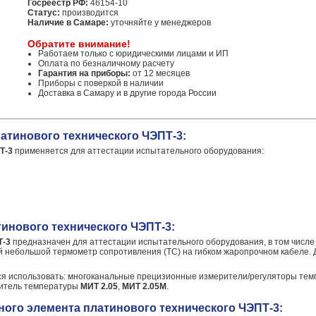
Госреестр РФ:
46154-10
Статус:
производится
Наличие в Самаре:
уточняйте у менеджеров
Обратите внимание!
Работаем только с юридическими лицами и ИП
Оплата по безналичному расчету
Гарантия на приборы:
от 12 месяцев
Приборы с поверкой в наличии
Доставка в Самару и в другие города России
атинового технического ЧЭПТ-3:
Т-3
применяется для аттестации испытательного оборудования:
инового технического ЧЭПТ-3:
Т-3
предназначен для аттестации испытательного оборудования, в том числе
 небольшой термометр сопротивления (ТС) на гибком жаропрочном кабеле. 
ся использовать: многоканальные прецизионные измерители/регуляторы те
ритель температуры
МИТ 2.05
,
МИТ 2.05М
.
ного элемента платинового технического ЧЭПТ-3: