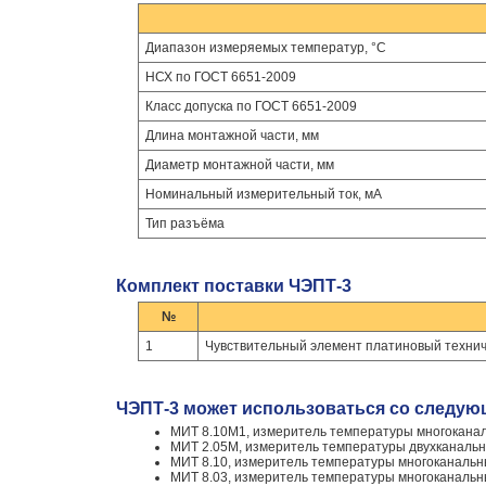
Диапазон измеряемых температур, °С
НСХ по ГОСТ 6651-2009
Класс допуска по ГОСТ 6651-2009
Длина монтажной части, мм
Диаметр монтажной части, мм
Номинальный измерительный ток, мА
Тип разъёма
Комплект поставки ЧЭПТ-3
№
1
Чувствительный элемент платиновый техни
ЧЭПТ-3 может использоваться со следую
МИТ 8.10М1, измеритель температуры многокана
МИТ 2.05М, измеритель температуры двухканаль
МИТ 8.10, измеритель температуры многоканаль
МИТ 8.03, измеритель температуры многоканаль