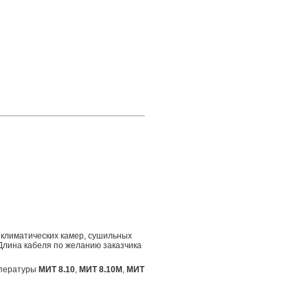
 климатических камер, сушильных
Длина кабеля по желанию заказчика
мпературы
МИТ 8.10
,
МИТ 8.10М
,
МИТ