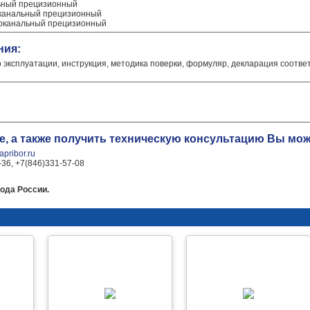
ьный прецизионный
оканальный прецизионный
гоканальный прецизионный
ния:
о эксплуатации, инструкция, методика поверки, формуляр, декларация соотве
е, а также получить техническую консультацию Вы мо
pribor.ru
-36, +7(846)331-57-08
ода России.