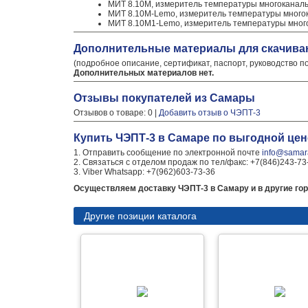
МИТ 8.10М, измеритель температуры многоканал
МИТ 8.10М-Lemo, измеритель температуры мног
МИТ 8.10М1-Lemo, измеритель температуры мно
Дополнительные материалы для скачива
(подробное описание, сертификат, паспорт, руководство п
Дополнительных материалов нет.
Отзывы покупателей из Самары
Отзывов о товаре: 0 |
Добавить отзыв о ЧЭПТ-3
Купить ЧЭПТ-3 в Самаре по выгодной цен
1. Отправить сообщение по электронной почте
info@samara
2. Связаться с отделом продаж по тел/факс: +7(846)243-73
3. Viber Whatsapp: +7(962)603-73-36
Осуществляем доставку ЧЭПТ-3 в Самару и в другие гор
Другие позиции каталога