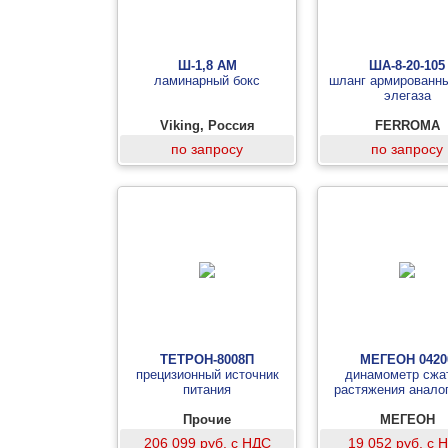
Ш-1,8 АМ
ША-8-20-105
ламинарный бокс
шланг армированн
элегаза
Viking, Россия
FERROMA
по запросу
по запросу
ТЕТРОН-8008П
МЕГЕОН 0420
прецизионный источник
динамометр сжа
питания
растяжения анало
Прочие
МЕГЕОН
206 099 руб. с НДС
19 052 руб. с 