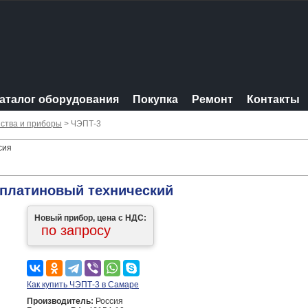
аталог оборудования
Покупка
Ремонт
Контакты
ства и приборы
> ЧЭПТ-3
сия
 платиновый технический
Новый прибор, цена с НДС:
по запросу
Как купить ЧЭПТ-3 в Самаре
Производитель:
Россия