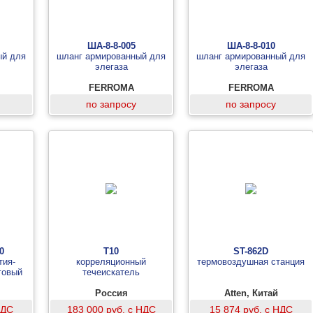
ША-8-8-005
ША-8-8-010
ый для
шланг армированный для
шланг армированный для
элегаза
элегаза
FERROMA
FERROMA
по запросу
по запросу
0
Т10
ST-862D
тия-
корреляционный
термовоздушная станция
говый
течеискатель
Россия
Atten, Китай
НДС
183 000 руб. с НДС
15 874 руб. с НДС