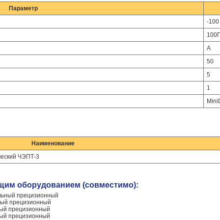
Параметр
-10
100
А
50
5
1
Mini
Наименование
ческий ЧЭПТ-3
щим оборудованием (совместимо):
льный прецизионный
ный прецизионный
ный прецизионный
ный прецизионный