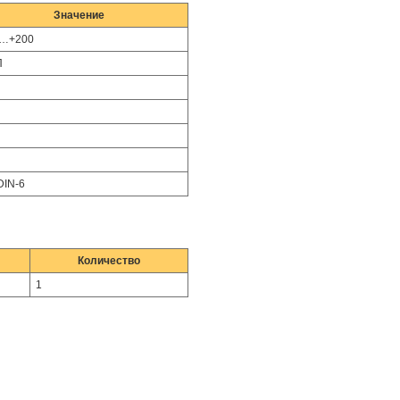
Значение
0…+200
П
DIN-6
Количество
1