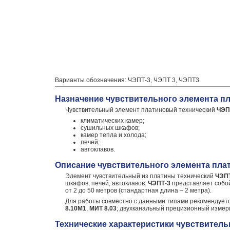
Варианты обозначения: ЧЭПТ-3, ЧЭПТ 3, ЧЭПТ3
Назначение чувствительного элемента пл
Чувствительный элемент платиновый технический
ЧЭП
климатических камер;
сушильных шкафов;
камер тепла и холода;
печей;
автоклавов.
Описание чувствительного элемента плат
Элемент чувствительный из платины технический
ЧЭП
шкафов, печей, автоклавов.
ЧЭПТ-3
представляет собой
от 2 до 50 метров (стандартная длина – 2 метра).
Для работы совместно с данными типами рекомендует
8.10М1
,
МИТ 8.03
; двухканальный прецизионный изме
Технические характеристики чувствитель