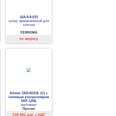
ША-8-8-015
шланг армированный для
элегаза
FERROMA
по запросу
Kilews SKD-B103L (C) с
силовым контроллером
SKP-12HL
винтоверт
Прочие
228 991 руб. с НДС