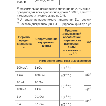
(10 ±0,1) МОм
1000 В
1)
Максимальное измеряемое значение на 20 % выше указанных 
пределов для всех диапазонов, кроме 1000 В, для которого макс
измеряемое значение выше на 1 %.
2)
U – значение измеряемого напряжения; D
– верхний предел 
U
3)
Частота дискретизации 1 кГц, цифровой фильтр с усреднением
Пределы
допускаемой
Верхний
абсолютной
Темпер
Сопротивление
предел
погрешности
коэффициент (
внутреннего
диапазона
измерения
шунта
1)
силы
постоянного
2,3)
тока
Измерение силы тока высокоскоростным АЦП
-4
-4
100 мкА
1 кОм
±(7
)
I
-5
-5
-4
-4
±(3
)
1 мА
100 Ом
±(7
)
I
I
10 мА
10 Ом
-4
-4
±(5
)
I
-5
-5
100 мА
1 Ом
±(2
)
I
-4
-4
1 А
0,1 Ом
±(7
)
I
-5
-5
±(4
)
I
-4
-4
3 А
0,1 Ом
±(9
)
I