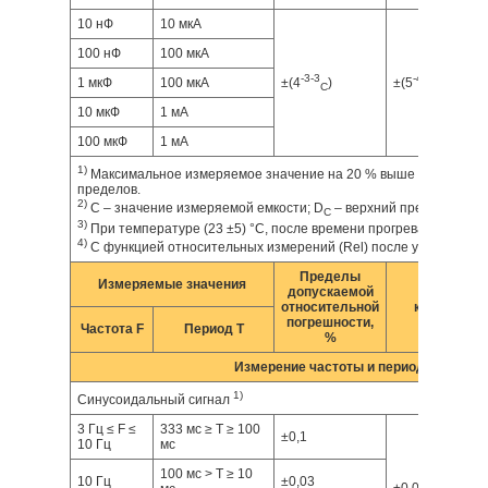
10 нФ
10 мкА
100 нФ
100 мкА
-3
-3
-4
-4
1 мкФ
100 мкА
±(4
)
±(5
)
C
C
10 мкФ
1 мА
100 мкФ
1 мА
1)
Максимальное измеряемое значение на 20 % выше указанных 
пределов.
2)
C – значение измеряемой емкости; D
– верхний предел диапа
C
3)
При температуре (23 ±5) °C, после времени прогрева 30 минут.
4)
С функцией относительных измерений (Rel) после установки н
Пределы
Измеряемые значения
допускаемой
Темпер
относительной
коэффициен
погрешности,
бо
Частота F
Период T
%
Измерение частоты и периода
1)
Синусоидальный сигнал
3 Гц ≤ F ≤
333 мс ≥ T ≥ 100
±0,1
10 Гц
мс
100 мс > T ≥ 10
10 Гц
±0,03