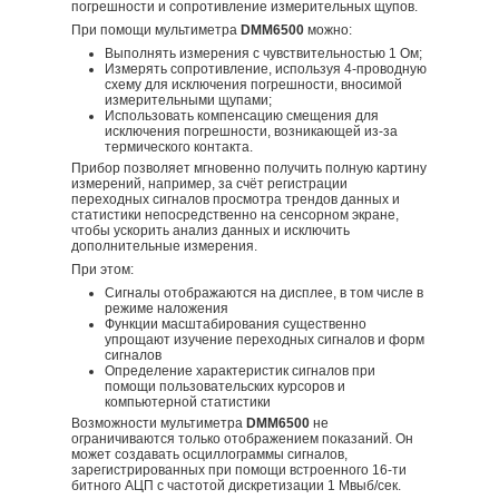
погрешности и сопротивление измерительных щупов.
При помощи мультиметра
DMM6500
можно:
Выполнять измерения с чувствительностью 1 Ом;
Измерять сопротивление, используя 4-проводную
схему для исключения погрешности, вносимой
измерительными щупами;
Использовать компенсацию смещения для
исключения погрешности, возникающей из-за
термического контакта.
Прибор позволяет мгновенно получить полную картину
измерений, например, за счёт регистрации
переходных сигналов просмотра трендов данных и
статистики непосредственно на сенсорном экране,
чтобы ускорить анализ данных и исключить
дополнительные измерения.
При этом:
Сигналы отображаются на дисплее, в том числе в
режиме наложения
Функции масштабирования существенно
упрощают изучение переходных сигналов и форм
сигналов
Определение характеристик сигналов при
помощи пользовательских курсоров и
компьютерной статистики
Возможности мультиметра
DMM6500
не
ограничиваются только отображением показаний. Он
может создавать осциллограммы сигналов,
зарегистрированных при помощи встроенного 16-ти
битного АЦП с частотой дискретизации 1 Мвыб/сек.