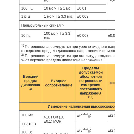
±0,0002
мс
100 Гц
10 мс > T ≥ 1 мс
±0,01
1 кГц
1 мс > T ≥ 3,3 мкс
±0,009
2)
Прямоугольный сигнал
100 мс > T ≥ 3,3
10 Гц
±0,008
±0,0002
мкс
1)
Погрешность нормируется при уровне входного напряжения (ск
от верхнего предела диапазона напряжения и не менее 10 мВ.
2)
Погрешность нормируется при амплитуде входного напряжени
% от верхнего предела диапазона напряжения.
Пределы
допускаемой
Верхний
абсолютной
Темпер
предел
погрешности
Входное
коэффициент (
диапазона
измерения
сопротивление
1)
постоянного
напряжения
2,3)
Измерение напряжения высокоскоростным АЦ
-4
-4
-5
-5
100 мВ
±(4
)
±(2,5
)
U
U
>10 ГОм (10
±0,1) МОм
1 В; 10 В
-4
-4
-5
-5
±(3
)
±(2,5
)
U
U
100 В;