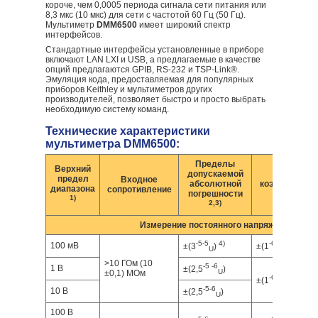
короче, чем 0,0005 периода сигнала сети питания или
8,3 мкс (10 мкс) для сети с частотой 60 Гц (50 Гц).
Мультиметр
DMM6500
имеет широкий спектр
интерфейсов.
Стандартные интерфейсы установленные в приборе
включают LAN LXI и USB, а предлагаемые в качестве
опций предлагаются GPIB, RS-232 и TSP-Link®.
Эмуляция кода, предоставляемая для популярных
приборов Keithley и мультиметров других
производителей, позволяет быстро и просто выбрать
необходимую систему команд.
Технические характеристики
мультиметра DMM6500:
Пределы
Верхний
допускаемой
Темпер
предел
Входное
абсолютной
коэффициент (
диапазона
сопротивление
погрешности
1)
2,3)
Измерение постоянного напряжения
-5
-5
4)
-6
-6
100 мВ
±(3
)
±(1
)
U
U
>10 ГОм (10
-5
-6
1 В
±(2,5
)
U
±0,1) МОм
-6
-6
±(1
)
U
-5
-6
10 В
±(2,5
)
U
100 В