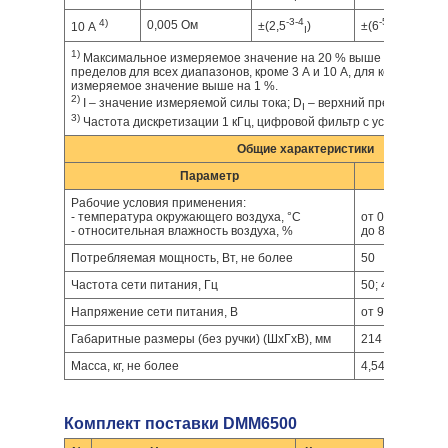
-3
-4
-5
-4
4)
0,005 Ом
±(2,5
)
±(6
)
10 А
I
I
1)
Максимальное измеряемое значение на 20 % выше указанных 
пределов для всех диапазонов, кроме 3 А и 10 А, для которых м
измеряемое значение выше на 1 %.
2)
I – значение измеряемой силы тока; D
– верхний предел диапа
I
3)
Частота дискретизации 1 кГц, цифровой фильтр с усреднением 
Общие характеристики
Параметр
Зна
Рабочие условия применения:
- температура окружающего воздуха, °C
от 0 до 50
- относительная влажность воздуха, %
до 80 при темп
Потребляемая мощность, Вт, не более
50
Частота сети питания, Гц
50; 400
Напряжение сети питания, В
от 90 до 264
Габаритные размеры (без ручки) (ШхГхВ), мм
214 х 357 х 88
Масса, кг, не более
4,54
Комплект поставки DMM6500