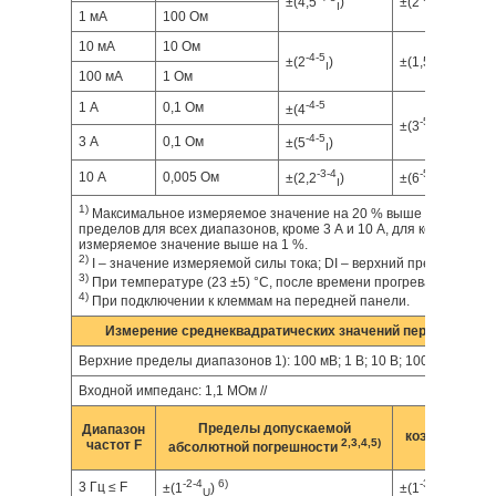
±(4,5
)
±(2
)
I
I
1 мА
100 Ом
10 мА
10 Ом
-4
-5
-5
-6
±(2
)
±(1,5
)
I
I
100 мА
1 Ом
-4
-5
1 А
0,1 Ом
±(4
-5
-6
±(3
)
I
-4
-5
3 А
0,1 Ом
±(5
)
I
-3
-4
-5
-6
10 А
0,005 Ом
±(2,2
)
±(6
)
I
I
1)
Максимальное измеряемое значение на 20 % выше указанных 
пределов для всех диапазонов, кроме 3 А и 10 А, для которых м
измеряемое значение выше на 1 %.
2)
I – значение измеряемой силы тока; DI – верхний предел диапа
3)
При температуре (23 ±5) °C, после времени прогрева 30 минут.
4)
При подключении к клеммам на передней панели.
Измерение среднеквадратических значений переменного
Верхние пределы диапазонов 1): 100 мВ; 1 В; 10 В; 100 В; 750 В
Входной импеданс: 1,1 МОм //
Темпер
Пределы допускаемой
Диапазон
коэффициент (
2,3,4,5)
частот F
абсолютной погрешности
-2
-4
6)
-3
-5
3 Гц ≤ F
±(1
)
±(1
)
U
U