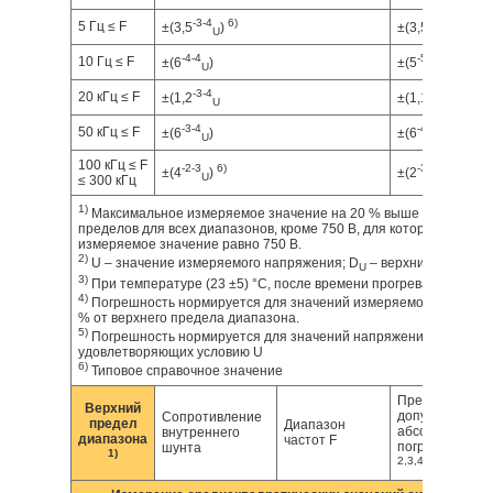
-3
-4
6)
-4
-5
5 Гц ≤ F
±(3,5
)
±(3,5
)
U
U
-4
-4
-5
-5
10 Гц ≤ F
±(6
)
±(5
)
U
U
-3
-4
-4
-5
20 кГц ≤ F
±(1,2
±(1,1
)
U
U
-3
-4
-4
-4
50 кГц ≤ F
±(6
)
±(6
)
U
U
100 кГц ≤ F
-2
-3
6)
-3
-4
±(4
)
±(2
)
U
U
≤ 300 кГц
1)
Максимальное измеряемое значение на 20 % выше указанных 
пределов для всех диапазонов, кроме 750 В, для которого макси
измеряемое значение равно 750 В.
2)
U – значение измеряемого напряжения; D
– верхний предел 
U
3)
При температуре (23 ±5) °C, после времени прогрева 30 минут.
4)
Погрешность нормируется для значений измеряемого напряже
% от верхнего предела диапазона.
5)
Погрешность нормируется для значений напряжения U и часто
удовлетворяющих условию U
6)
Типовое справочное значение
Пределы
Верхний
допускаемой
Сопротивление
предел
Диапазон
абсолютной
внутреннего
диапазона
частот F
погрешности
шунта
1)
2,3,4)