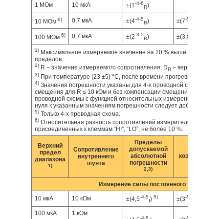
-4
-6
1 МОм
10 мкА
±(1
)
R
-4
-5
-5
-6
6)
0,7 мкА
±(4
)
±(7
)
10 МОм
R
R
-3
-5
-4
-6
6)
0,7 мкА
±(2
)
±(3,85
)
100 МОм
R
R
1)
Максимальное измеряемое значение на 20 % выше указанных 
пределов.
2)
R – значение измеряемого сопротивления; D
– верхний преде
R
3)
При температуре (23 ±5) °C, после времени прогрева 30 минут.
4)
Значения погрешности указаны для 4-х проводной схемы с ко
смещения для R ≤ 10 кОм и без компенсации смещения для R > 10
проводной схемы с функцией относительных измерений (Rel) по
нуля к указанным значениям погрешности следует добавить 0,1 
5)
Только 4-х проводная схема.
6)
Относительная разность сопротивлений измерительных кабел
присоединенных к клеммам “HI”, “LO”, не более 10 %.
Пределы
Верхний
допускаемой
Темпер
Сопротивление
предел
абсолютной
коэффициент (
внутреннего
диапазона
погрешности
шунта
1)
2,3)
Измерение силы постоянного тока
-4
-5
5)
-5
-6
10 мкА
10 кОм
±(4,5
)
±(3
)
I
I
100 мкА
1 кОм
-4
-5
-5
-6