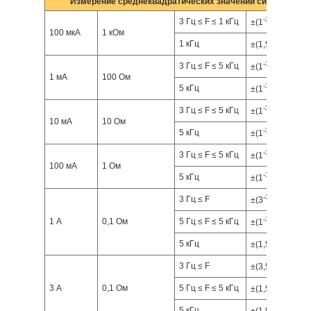
Измерение среднеквадратических значений силы переме
-3
5)
3 Гц ≤ F ≤ 1 кГц
±(1
)
I
100 мкА
1 кОм
-3
-4
5,6)
1 кГц
±(1,5
)
I
-3
-4
3 Гц ≤ F ≤ 5 кГц
±(1
)
I
1 мА
100 Ом
-3
-4
6)
5 кГц
±(1
)
I
-3
-4
3 Гц ≤ F ≤ 5 кГц
±(1
)
I
10 мА
10 Ом
-3
-4
6)
5 кГц
±(1
)
I
-3
-4
3 Гц ≤ F ≤ 5 кГц
±(1
)
I
100 мА
1 Ом
-3
-4
6)
5 кГц
±(1
)
I
-3
-4
3 Гц ≤ F
±(3
)
I
-3
-4
1 А
0,1 Ом
5 Гц ≤ F ≤ 5 кГц
±(1
)
I
-3
-4
6)
5 кГц
±(1,5
)
I
-3
-4
3 Гц ≤ F
±(3,5
)
I
-3
-4
3 А
0,1 Ом
5 Гц ≤ F ≤ 5 кГц
±(1,5
)
I
-3
-4
6)
5 кГц