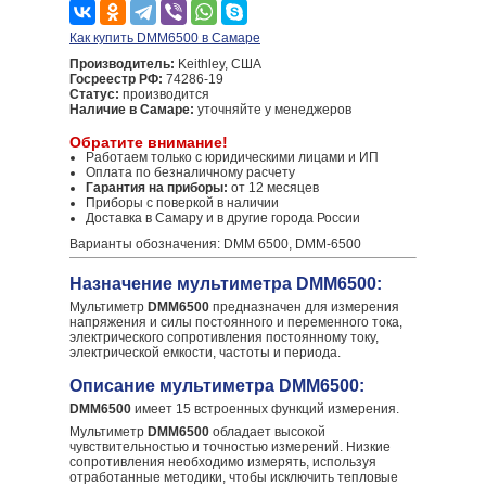
Как купить DMM6500 в Самаре
Производитель:
Keithley, США
Госреестр РФ:
74286-19
Статус:
производится
Наличие в Самаре:
уточняйте у менеджеров
Обратите внимание!
Работаем только с юридическими лицами и ИП
Оплата по безналичному расчету
Гарантия на приборы:
от 12 месяцев
Приборы с поверкой в наличии
Доставка в Самару и в другие города России
Варианты обозначения: DMM 6500, DMM-6500
Назначение мультиметра DMM6500:
Мультиметр
DMM6500
предназначен для измерения
напряжения и силы постоянного и переменного тока,
электрического сопротивления постоянному току,
электрической емкости, частоты и периода.
Описание мультиметра DMM6500:
DMM6500
имеет 15 встроенных функций измерения.
Мультиметр
DMM6500
обладает высокой
чувствительностью и точностью измерений. Низкие
сопротивления необходимо измерять, используя
отработанные методики, чтобы исключить тепловые