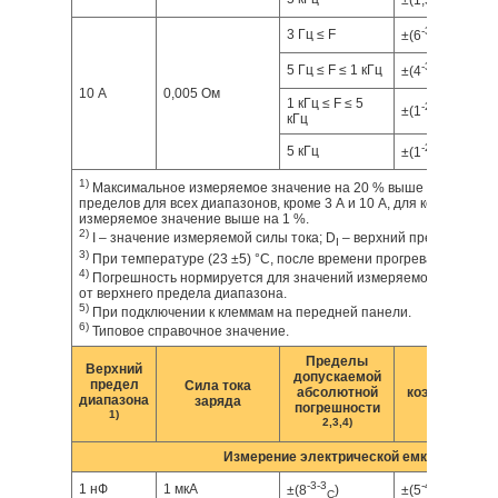
±(1,5
)
I
-3
-4
3 Гц ≤ F
±(6
)
I
-3
-4
5 Гц ≤ F ≤ 1 кГц
±(4
)
I
10 А
0,005 Ом
1 кГц ≤ F ≤ 5
-2
-4
±(1
)
I
кГц
-2
-4
6)
5 кГц
±(1
)
I
1)
Максимальное измеряемое значение на 20 % выше указанных 
пределов для всех диапазонов, кроме 3 А и 10 А, для которых м
измеряемое значение выше на 1 %.
2)
I – значение измеряемой силы тока; D
– верхний предел диапа
I
3)
При температуре (23 ±5) °C, после времени прогрева 30 минут.
4)
Погрешность нормируется для значений измеряемой силы ток
от верхнего предела диапазона.
5)
При подключении к клеммам на передней панели.
6)
Типовое справочное значение.
Пределы
Верхний
допускаемой
Темпер
предел
Сила тока
абсолютной
коэффициент (
диапазона
заряда
погрешности
1)
2,3,4)
Измерение электрической емкости
-3
-3
-4
-4
1 нФ
1 мкА
±(8
)
±(5
)
C
C