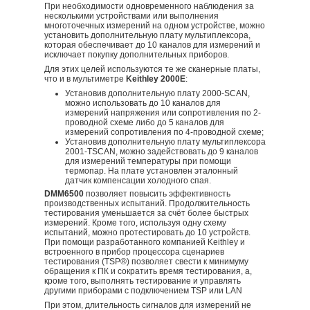
При необходимости одновременного наблюдения за
несколькими устройствами или выполнения
многоточечных измерений на одном устройстве, можно
установить дополнительную плату мультиплексора,
которая обеспечивает до 10 каналов для измерений и
исключает покупку дополнительных приборов.
Для этих целей используются те же сканерные платы,
что и в мультиметре
Keithley 2000E
:
Установив дополнительную плату 2000-SCAN,
можно использовать до 10 каналов для
измерений напряжения или сопротивления по 2-
проводной схеме либо до 5 каналов для
измерений сопротивления по 4-проводной схеме;
Установив дополнительную плату мультиплексора
2001-TSCAN, можно задействовать до 9 каналов
для измерений температуры при помощи
термопар. На плате установлен эталонный
датчик компенсации холодного спая.
DMM6500
позволяет повысить эффективность
производственных испытаний. Продолжительность
тестирования уменьшается за счёт более быстрых
измерений. Кроме того, используя одну схему
испытаний, можно протестировать до 10 устройств.
При помощи разработанного компанией Keithley и
встроенного в прибор процессора сценариев
тестирования (TSP®) позволяет свести к минимуму
обращения к ПК и сократить время тестирования, а,
кроме того, выполнять тестирование и управлять
другими приборами с подключением TSP или LAN
При этом, длительность сигналов для измерений не