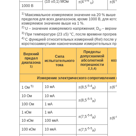
-5
-6
-6
-6
(10 ±0,1) МОм
±(4
)
±(6
)
U
U
1000 В
1)
Максимальное измеряемое значение на 20 % выше указанных 
пределов для всех диапазонов, кроме 1000 В, для которого макс
измеряемое значение выше на 1 %.
2)
U – значение измеряемого напряжения; D
– верхний предел 
U
3)
При температуре (23 ±5) °C, после времени прогрева 30 минут.
4)
С функцией относительных измерений (Rel) после установки н
короткозамкнутыми наконечниками измерительных проводов.
Пределы
Верхний
допускаемой
Темпер
Сила
предел
абсолютной
коэффициент (
испытательного
диапазона
погрешности
тока
1)
2,3,4)
Измерение электрического сопротивления постоянно
-5
-4
-6
-5
5)
10 мА
±(8,5
)
±(6
)
1 Ом
R
R
10 Ом
10 мА
-5
-5
±(8,5
)
R
100 Ом
1 мА
1 кОм
1 мА
-5
-6
±(7,5
)
-6
-6
±(6
)
R
R
10 кОм
100 мкА
-5
-5
100 кОм
10 мкА
±(7,5
)
R