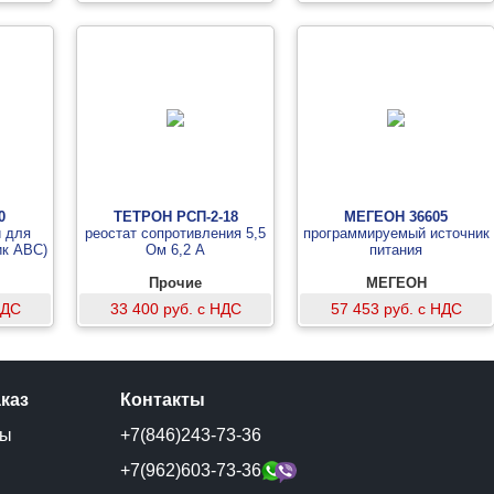
0
ТЕТРОН РСП-2-18
МЕГЕОН 36605
и для
реостат сопротивления 5,5
программируемый источник
ик АВС)
Ом 6,2 А
питания
Прочие
МЕГЕОН
НДС
33 400 руб. с НДС
57 453 руб. с НДС
аказ
Контакты
ты
+7(846)243-73-36
и
+7(962)603-73-36