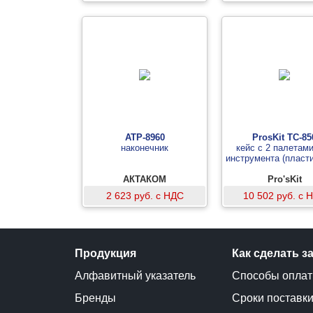
АТР-8960
ProsKit TC-85
наконечник
кейс с 2 палетам
инструмента (пласт
АКТАКОМ
Pro'sKit
2 623 руб. с НДС
10 502 руб. с 
Продукция
Как сделать з
Алфавитный указатель
Способы опла
Бренды
Сроки поставк