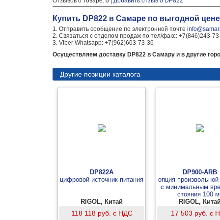
Отзывов о товаре: 0 |
Добавить отзыв о DP822
Купить DP822 в Самаре по выгодной цене
1. Отправить сообщение по электронной почте
info@samara
2. Связаться с отделом продаж по тел/факс: +7(846)243-73
3. Viber Whatsapp: +7(962)603-73-36
Осуществляем доставку DP822 в Самару и в другие горо
Другие позиции каталога
DP822A
DP900-ARB
цифровой источник питания
опция произвольно
с минимальным вр
стояния 100 м
RIGOL, Китай
RIGOL, Кита
118 118 руб. с НДС
17 503 руб. с 