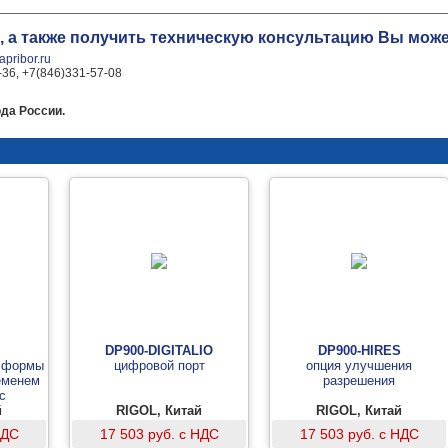
, а также получить техническую консультацию Вы мо
pribor.ru
-36, +7(846)331-57-08
да России.
DP900-DIGITALIO
DP900-HIRES
й формы
цифровой порт
опция улучшения
еменем
разрешения
с
й
RIGOL, Китай
RIGOL, Китай
НДС
17 503 руб. с НДС
17 503 руб. с НДС