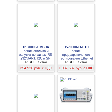
DS70000-EMBDA
DS70000-ENETC
опция анализа и
опция
запуска по шинам RS-
предварительного
232/UART, I2C и SPI
тестирования Ethernet
RIGOL, Китай
RIGOL, Китай
100Base-T
354 926 руб. с НДС
1 037 637 руб. с НДС