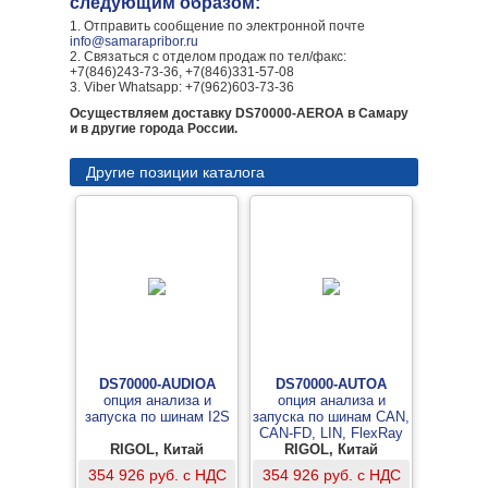
следующим образом:
1. Отправить сообщение по электронной почте
info@samarapribor.ru
2. Связаться с отделом продаж по тел/факс:
+7(846)243-73-36, +7(846)331-57-08
3. Viber Whatsapp: +7(962)603-73-36
Осуществляем доставку DS70000-AEROA в Самару
и в другие города России.
Другие позиции каталога
DS70000-AUDIOA
DS70000-AUTOA
опция анализа и
опция анализа и
запуска по шинам I2S
запуска по шинам CAN,
CAN-FD, LIN, FlexRay
RIGOL, Китай
RIGOL, Китай
354 926 руб. с НДС
354 926 руб. с НДС