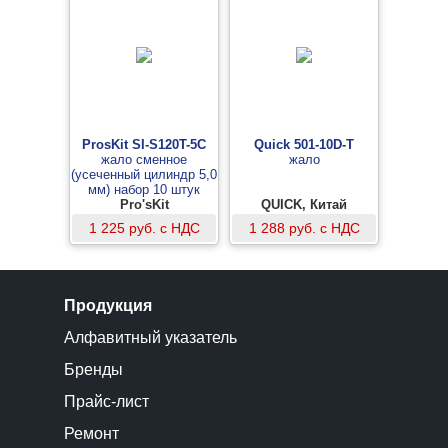
ProsKit SI-S120T-5C
Quick 501-10D-T
жало сменное
жало
(усеченный цилиндр 5,0
мм) набор 10 штук
Pro'sKit
QUICK, Китай
1 225 руб. с НДС
1 288 руб. с НДС
Продукция
Алфавитный указатель
Бренды
Прайс-лист
Ремонт