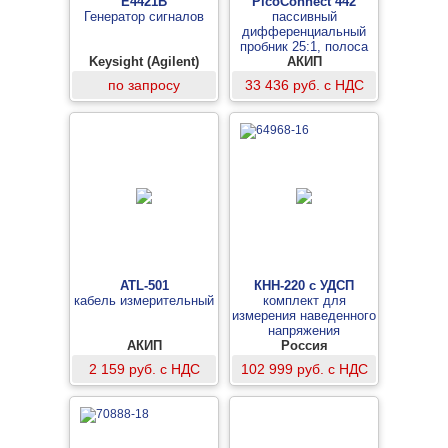
E4421B
PicoConnect 442
Генератор сигналов
пассивный
дифференциальный
пробник 25:1, полоса
Keysight (Agilent)
пропускания 10 МГц
АКИП
по запросу
33 436 руб. с НДС
ATL-501
КНН-220 с УДСП
кабель измерительный
комплект для
измерения наведенного
напряжения
АКИП
Россия
2 159 руб. с НДС
102 999 руб. с НДС