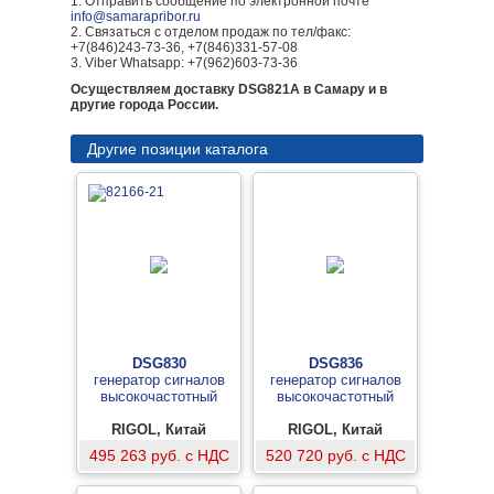
1. Отправить сообщение по электронной почте
info@samarapribor.ru
2. Связаться с отделом продаж по тел/факс:
+7(846)243-73-36, +7(846)331-57-08
3. Viber Whatsapp: +7(962)603-73-36
Осуществляем доставку DSG821A в Самару и в
другие города России.
Другие позиции каталога
DSG830
DSG836
генератор сигналов
генератор сигналов
высокочастотный
высокочастотный
RIGOL, Китай
RIGOL, Китай
495 263 руб. с НДС
520 720 руб. с НДС