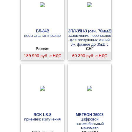
ВЛ-84В
ЗПЛ-35Н-3 (сеч. 70мм2)
весы аналитические
заземление переносное
для воздушных линий
3-х фазное до 35кВ с
Россия
тремя штангами
СНГ
189 990 руб. с НДС
60 390 руб. с НДС
RGK LS-8
МЕГЕОН 36003
приемник излучения
цифровой
автомобильный
манометр