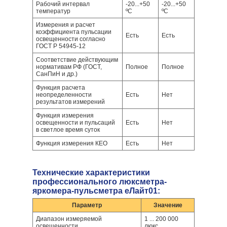
Рабочий интервал
-20...+50
-20...+50
температур
ºС
ºС
Измерения и расчет
коэффициента пульсации
Есть
Есть
освещенности согласно
ГОСТ Р 54945-12
Соответствие действующим
нормативам РФ (ГОСТ,
Полное
Полное
СанПиН и др.)
Функция расчета
неопределенности
Есть
Нет
результатов измерений
Функция измерения
освещенности и пульсаций
Есть
Нет
в светлое время суток
Функция измерения КЕО
Есть
Нет
Технические характеристики
профессионального люксметра-
яркомера-пульсметра еЛайт01:
Параметр
Значение
Диапазон измеряемой
1 ... 200 000
освещенности
люкс