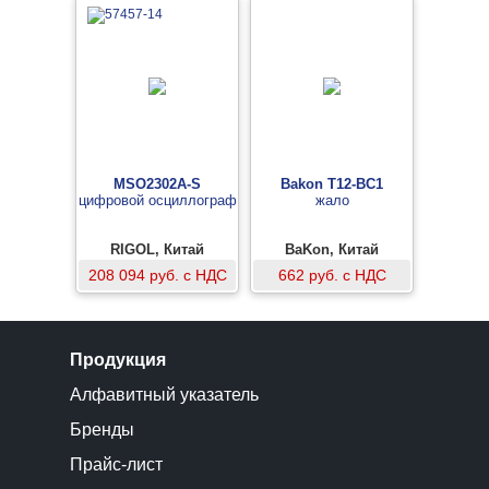
MSO2302A-S
Bakon T12-BC1
цифровой осциллограф
жало
RIGOL, Китай
BaKon, Китай
208 094 руб. с НДС
662 руб. с НДС
Продукция
Алфавитный указатель
Бренды
Прайс-лист