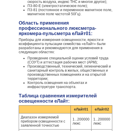
скорость воздуха, индекс ТНС и многое другое);
П3-80-Е (электростатическое поле);
П3-81 (постоянное и переменное магнитное поле,
магнитное поле частотой 50Гц).
Область применения
профессионального люксметра-
яркомера-пульсметра еЛайт01:
Приборы для измерения освещенности, яркости и
коэффициента пульсации семейства «еЛайт» были
разработаны и рекомендуются для применения в
следующих областях:
Проведение специальной оценки условий труда
(СОУТ) и аттестация рабочих мест (АРМ);
Производственный, технический, гигиенический и
санитарный контроль в жилых, общественных и
производственных помещениях и на открытой
территории;
Контроль освещения на объектах и
инфраструктуре транспорта.
Таблица сравнения измерителей
освещенности еЛайт:
еЛайт01
еЛайт02
Диапазон измеряемой
1...200000
1...200000
прибором освещенности с
люкс
люкс
заявленной точностью