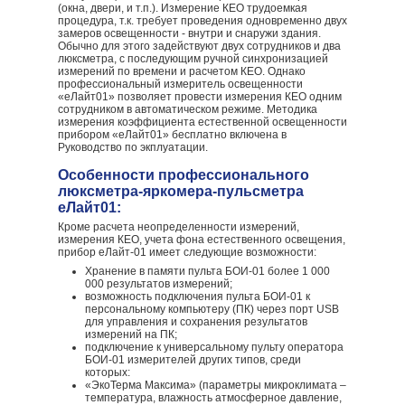
(окна, двери, и т.п.). Измерение КЕО трудоемкая
процедура, т.к. требует проведения одновременно двух
замеров освещенности - внутри и снаружи здания.
Обычно для этого задействуют двух сотрудников и два
люксметра, с последующим ручной синхронизацией
измерений по времени и расчетом КЕО. Однако
профессиональный измеритель освещенности
«еЛайт01» позволяет провести измерения КЕО одним
сотрудником в автоматическом режиме. Методика
измерения коэффициента естественной освещенности
прибором «еЛайт01» бесплатно включена в
Руководство по экплуатации.
Особенности профессионального
люксметра-яркомера-пульсметра
еЛайт01:
Кроме расчета неопределенности измерений,
измерения КЕО, учета фона естественного освещения,
прибор еЛайт-01 имеет следующие возможности:
Хранение в памяти пульта БОИ-01 более 1 000
000 результатов измерений;
возможность подключения пульта БОИ-01 к
персональному компьютеру (ПК) через порт USB
для управления и сохранения результатов
измерений на ПК;
подключение к универсальному пульту оператора
БОИ-01 измерителей других типов, среди
которых:
«ЭкоТерма Максима» (параметры микроклимата –
температура, влажность атмосферное давление,