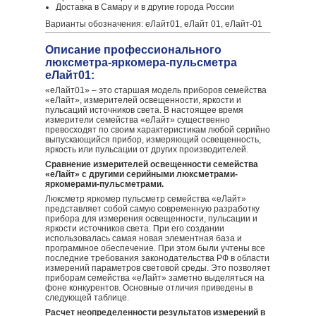
Доставка в Самару и в другие города России
Варианты обозначения: еЛайт01, еЛайт 01, еЛайт-01
Описание профессионального
люксметра-яркомера-пульсметра
еЛайт01:
«еЛайт01» – это старшая модель приборов семейства
«еЛайт», измерителей освещенности, яркости и
пульсаций источников света. В настоящее время
измерители семейства «еЛайт» существенно
превосходят по своим характеристикам любой серийно
выпускающийся прибор, измеряющий освещенность,
яркость или пульсации от других производителей.
Сравнение измерителей освещенности семейства
«еЛайт» с другими серийными люксметрами-
яркомерами-пульсметрами.
Люксметр яркомер пульсметр семейства «еЛайт»
представляет собой самую современную разработку
прибора для измерения освещенности, пульсации и
яркости источников света. При его создании
использовалась самая новая элементная база и
программное обеспечение. При этом были учтены все
последние требования законодательства РФ в области
измерений параметров световой среды. Это позволяет
приборам семейства «еЛайт» заметно выделяться на
фоне конкурентов. Основные отличия приведены в
следующей таблице.
Расчет неопределенности результатов измерений в