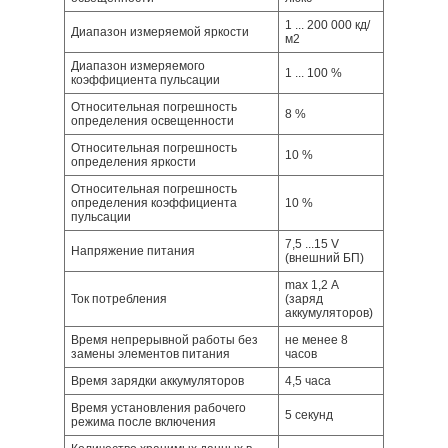
1 ... 200 000 кд/
Диапазон измеряемой яркости
м2
Диапазон измеряемого
1 ... 100 %
коэффициента пульсации
Относительная погрешность
8 %
определения освещенности
Относительная погрешность
10 %
определения яркости
Относительная погрешность
определения коэффициента
10 %
пульсации
7,5 ...15 V
Напряжение питания
(внешний БП)
max 1,2 А
Ток потребления
(заряд
аккумуляторов)
Время непрерывной работы без
не менее 8
замены элементов питания
часов
Время зарядки аккумуляторов
4,5 часа
Время установления рабочего
5 секунд
режима после включения