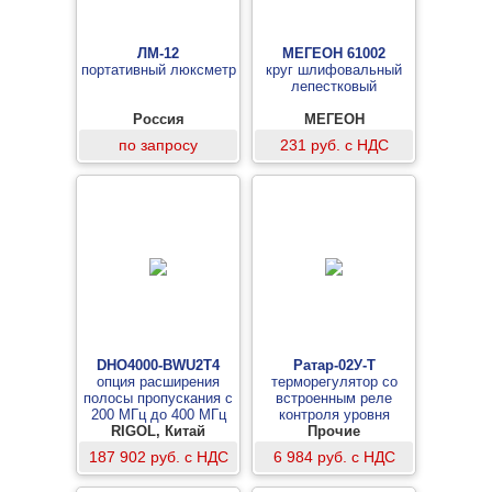
ЛМ-12
МЕГЕОН 61002
портативный люксметр
круг шлифовальный
лепестковый
Россия
МЕГЕОН
по запросу
231 руб. с НДС
DHO4000-BWU2T4
Ратар-02У-Т
опция расширения
терморегулятор со
полосы пропускания с
встроенным реле
200 МГц до 400 МГц
контроля уровня
RIGOL, Китай
Прочие
187 902 руб. с НДС
6 984 руб. с НДС