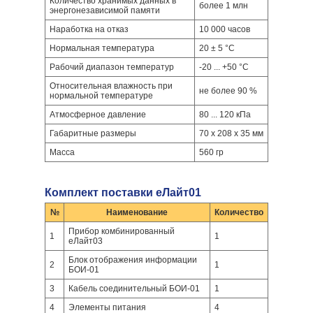
Количество хранимых данных в
более 1 млн
энергонезависимой памяти
Наработка на отказ
10 000 часов
Нормальная температура
20 ± 5 °C
Рабочий диапазон температур
-20 ... +50 °C
Относительная влажность при
не более 90 %
нормальной температуре
Атмосферное давление
80 ... 120 кПа
Габаритные размеры
70 х 208 х 35 мм
Масса
560 гр
Комплект поставки еЛайт01
№
Наименование
Количество
Прибор комбинированный
1
1
еЛайт03
Блок отображения информации
2
1
БОИ-01
3
Кабель соединительный БОИ-01
1
4
Элементы питания
4