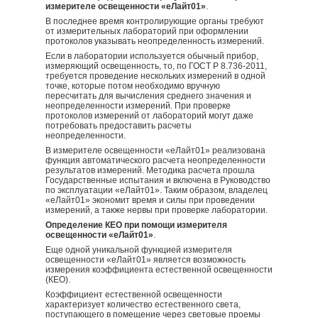
измерителе освещенности «еЛайт01»
.
В последнее время контролирующие органы требуют
от измерительных лабораторий при оформлении
протоколов указывать неопределенность измерений.
Если в лаборатории используется обычный прибор,
измеряющий освещенность, то, по ГОСТ Р 8.736-2011,
требуется проведение нескольких измерений в одной
точке, которые потом необходимо вручную
пересчитать для вычисления среднего значения и
неопределенности измерений. При проверке
протоколов измерений от лабораторий могут даже
потребовать предоставить расчеты
неопределенности.
В измерителе освещенности «еЛайт01» реализована
функция автоматического расчета неопределенности
результатов измерений. Методика расчета прошла
Государственные испытания и включена в Руководство
по эксплуатации «еЛайт01». Таким образом, владелец
«еЛайт01» экономит время и силы при проведении
измерений, а также нервы при проверке лаборатории.
Определение КЕО при помощи измерителя
освещенности «еЛайт01»
.
Еще одной уникальной функцией измерителя
освещенности «еЛайт01» является возможность
измерения коэффициента естественной освещенности
(КЕО).
Коэффициент естественной освещенности
характеризует количество естественного света,
поступающего в помещение через световые проемы