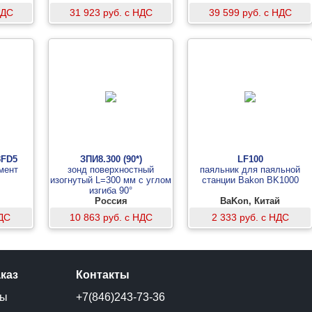
НДС
31 923 руб. с НДС
39 599 руб. с НДС
3FD5
ЗПИ8.300 (90*)
LF100
мент
зонд поверхностный
паяльник для паяльной
изогнутый L=300 мм с углом
станции Bakon BK1000
изгиба 90°
Россия
BaKon, Китай
НДС
10 863 руб. с НДС
2 333 руб. с НДС
аказ
Контакты
ты
+7(846)243-73-36