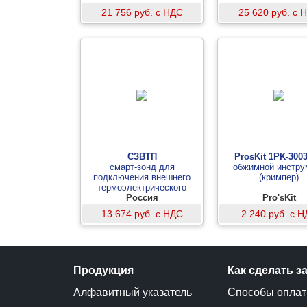
21 756 руб. с НДС
25 620 руб. с 
СЗВТП
ProsKit 1PK-300
смарт-зонд для
обжимной инстру
подключения внешнего
(кримпер)
термоэлектрического
преобразователя со
Россия
Pro'sKit
встроенной флеш-памятью
13 674 руб. с НДС
2 240 руб. с 
Продукция
Как сделать з
Алфавитный указатель
Способы опла