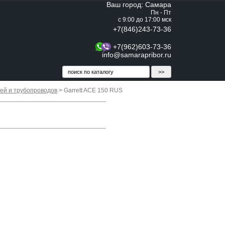
Ваш город: Самара
Пн - Пт
с 9:00 до 17:00 мск
+7(846)243-73-36
+7(962)603-73-36
info@samarapribor.ru
ей и трубопроводов
> Garrett ACE 150 RUS