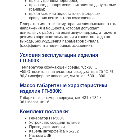
при внутреннем перегреве;
при выходе напряжения питания за допустимые
границы;
при отказе или недостаточной скорости
вращения вентилятора охлаждения.
Генератор имеет систему ограничения выходного тока,
напряжения и мощности, которая допускает
длительную работу на реактивную нагрузку, а также, в
режимах короткого замыкания и холостого хода на
выходе, без ухудшения параметров сигнала
(коэффициента нелинейных искажений).
Условия эксплуатации изделия
ГП-500К:
Температура окружающей среды, °С: -30 …
+55;Относительная влажность воздуха, при 25 °С, %:
90;Атмосферное давление, мм рт. ст.: 530 ... 800.
Массо-габаритные характеристики
изделия ГП-500К:
Габаритные размеры корпуса, мм: 431 х 132 х
361;Масса, кг: 16.
Комплект поставки:
Генератор ГП-500К
Устройство соединительное
Провод заземления
Кабель интерфейса RS-232
Разъем USB