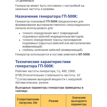
19-дюймовый.
Генератор может быть поставлен с настройкой на
заказные частоты и режимы.
Назначение генератора ГП-500К:
Генератор поисковый
ГП-500К
предназначен для
формирования высококачественного синусоидального
сигнала используемого для:
точного определения мест повреждений
подземных кабелей индукционным методом;
точного определения трассы прохождения
подземных (скрытых) кабелей или металлических
коммуникаций;
глубины залегания кабелей (коммуникаций).
Генератор используется в составе комплекта
КП-500К
.
Технические характеристики
генератора ГП-500К:
Рабочие частоты генератора, Гц: 480; 1069;
-
9796;Относительная стабильность частоты: 10
5
;Согласование выходной мощности с нагрузкой:
Автоматическое, ручное.
Выходные параметры генератора приведены в
таблице:
Значение
Сопротивление
Режим
выходного
нагрузки, Ом
параметра