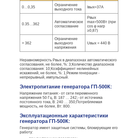
Ограничение
0…0,35
Iвых=37А
выходного тока
Pвых
Автоматическое
max=500Вт (при
0.35…362
согласование
cos φ нагр
≥0,87)
Ограничение
> 362
выходного
Uвых = 440 В
напряжения
Неравномерность Pвых в диапазонах автоматического
согласования, не более, %: 3;Количество диапазонов
согласования: 10;Коэффициент нелинейных
искажений, не более, %: 1;Режим генерации -
непрерывный, импульсный.
Электропитание генератора ГП-500К:
Напряжение питания:- от сети переменного
напряжения 50 Гц, В: 187 … 242;- от источника
постоянного тока, В: 240 … 350;Потребляемая
мощность, не более, Вт: 800.
Эксплуатационные характеристики
генератора ГП-500К:
Генератор имеет защитные системы, блокирующие его
работу: