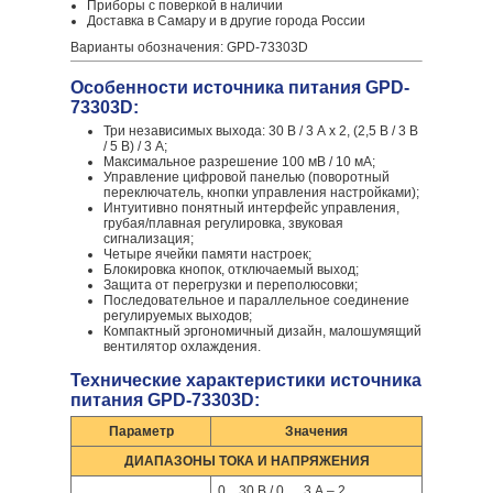
Приборы с поверкой в наличии
Доставка в Самару и в другие города России
Варианты обозначения: GPD-73303D
Особенности источника питания GPD-
73303D:
Три независимых выхода: 30 В / 3 А х 2, (2,5 В / 3 В
/ 5 В) / 3 А;
Максимальное разрешение 100 мВ / 10 мА;
Управление цифровой панелью (поворотный
переключатель, кнопки управления настройками);
Интуитивно понятный интерфейс управления,
грубая/плавная регулировка, звуковая
сигнализация;
Четыре ячейки памяти настроек;
Блокировка кнопок, отключаемый выход;
Защита от перегрузки и переполюсовки;
Последовательное и параллельное соединение
регулируемых выходов;
Компактный эргономичный дизайн, малошумящий
вентилятор охлаждения.
Технические характеристики источника
питания GPD-73303D:
Параметр
Значения
ДИАПАЗОНЫ ТОКА И НАПРЯЖЕНИЯ
0…30 В / 0 … 3 А – 2