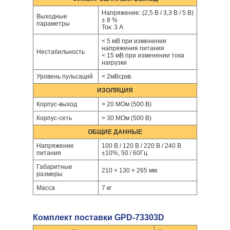
Напряжение: (2,5 В / 3,3 В / 5 В)
Выходные
± 8 %
параметры
Ток: 3 А
< 5 мВ при изменении
напряжения питания
Нестабильность
< 15 мВ при изменении тока
нагрузки
Уровень пульсаций
< 2мВсркв.
ИЗОЛЯЦИЯ
Корпус-выход
> 20 МОм (500 В)
Корпус-сеть
> 30 МОм (500 В)
ОБЩИЕ ДАННЫЕ
Напряжение
100 В / 120 В / 220 В / 240 В
питания
±10%, 50 / 60Гц
Габаритные
210 × 130 × 265 мм
размеры
Масса
7 кг
Комплект поставки GPD-73303D