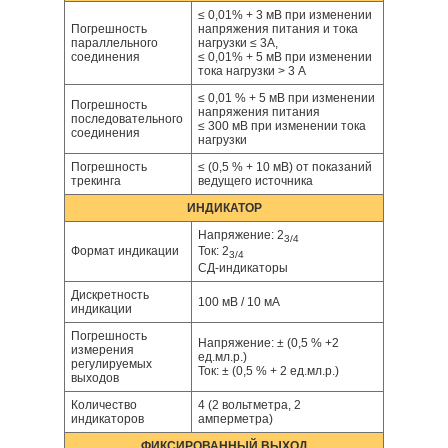
≤ 0,01% + 3 мВ при изменении
Погрешность
напряжения питания и тока
параллельного
нагрузки ≤ 3А,
соединения
≤ 0,01% + 5 мВ при изменении
тока нагрузки > 3 А
≤ 0,01 % + 5 мВ при изменении
Погрешность
напряжения питания
последовательного
≤ 300 мВ при изменении тока
соединения
нагрузки
Погрешность
≤ (0,5 % + 10 мВ) от показаний
трекинга
ведущего источника
ИНДИКАТОР
Напряжение: 2
3/4
Формат индикации
Ток: 2
3/4
СД-индикаторы
Дискретность
100 мВ / 10 мА
индикации
Погрешность
Напряжение: ± (0,5 % +2
измерения
ед.мл.р.)
регулируемых
Ток: ± (0,5 % + 2 ед.мл.р.)
выходов
Количество
4 (2 вольтметра, 2
индикаторов
амперметра)
ФИКСИРОВАННЫЙ ВЫХОД