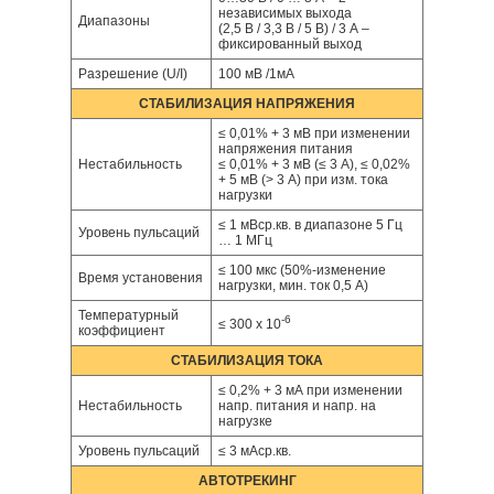
независимых выхода
Диапазоны
(2,5 В / 3,3 В / 5 В) / 3 А –
фиксированный выход
Разрешение (U/I)
100 мВ /1мА
СТАБИЛИЗАЦИЯ НАПРЯЖЕНИЯ
≤ 0,01% + 3 мВ при изменении
напряжения питания
Нестабильность
≤ 0,01% + 3 мВ (≤ 3 А), ≤ 0,02%
+ 5 мВ (> 3 А) при изм. тока
нагрузки
≤ 1 мВср.кв. в диапазоне 5 Гц
Уровень пульсаций
… 1 МГц
≤ 100 мкс (50%-изменение
Время установения
нагрузки, мин. ток 0,5 А)
Температурный
-6
≤ 300 x 10
коэффициент
СТАБИЛИЗАЦИЯ ТОКА
≤ 0,2% + 3 мА при изменении
Нестабильность
напр. питания и напр. на
нагрузке
Уровень пульсаций
≤ 3 мАср.кв.
АВТОТРЕКИНГ