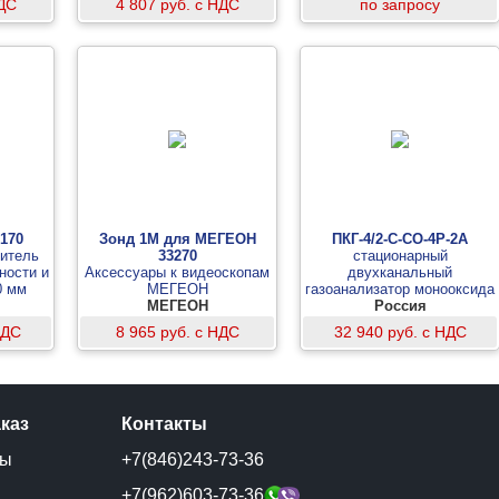
НДС
4 807 руб. с НДС
по запросу
-170
Зонд 1М для МЕГЕОН
ПКГ-4/2-C-СО-4Р-2А
ритель
33270
стационарный
ности и
Аксессуары к видеоскопам
двухканальный
0 мм
МЕГЕОН
газоанализатор монооксида
МЕГЕОН
углерода (измерительный
Россия
блок)
НДС
8 965 руб. с НДС
32 940 руб. с НДС
аказ
Контакты
ты
+7(846)243-73-36
и
+7(962)603-73-36