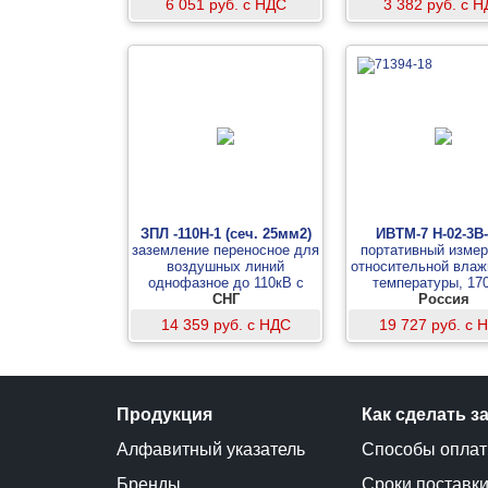
6 051 руб. с НДС
3 382 руб. с 
ЗПЛ -110Н-1 (сеч. 25мм2)
ИВТМ-7 Н-02-3В
заземление переносное для
портативный изме
воздушных линий
относительной влаж
однофазное до 110кВ с
температуры, 17
одной штангой
СНГ
Россия
14 359 руб. с НДС
19 727 руб. с 
Продукция
Как сделать з
Алфавитный указатель
Способы опла
Бренды
Сроки поставк