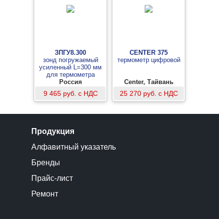
ЗПГУ8.300
CENTER 375
зонд погружаемый
термометр цифровой
усиленный L=300 мм
для термометра
контактного
Россия
Center, Тайвань
взрывозащищенного
9 465 руб. с НДС
25 270 руб. с НДС
ТК-5.08
Продукция
Алфавитный указатель
Бренды
Прайс-лист
Ремонт