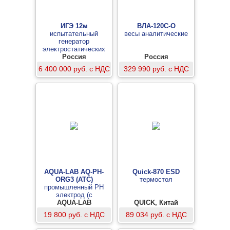
ИГЭ 12м
ВЛА-120С-О
испытательный
весы аналитические
генератор
электростатических
разрядов
Россия
Россия
6 400 000 руб. с НДС
329 990 руб. с НДС
AQUA-LAB AQ-PH-
Quick-870 ESD
ORG3 (ATC)
термостол
промышленный PH
электрод (с
температурной
AQUA-LAB
QUICK, Китай
компенсацией)
19 800 руб. с НДС
89 034 руб. с НДС