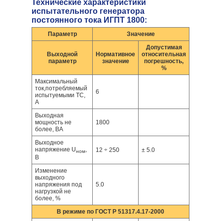
Технические характеристики
испытательного генератора
постоянного тока ИГПТ 1800:
Параметр
Значение
Допустимая
Выходной
Нормативное
относительная
параметр
значение
погрешность,
%
Максимальный
ток,потребляемый
6
испытуемыми ТС,
А
Выходная
мощность не
1800
более, ВА
Выходное
напряжение U
,
12 ÷ 250
± 5.0
ном
В
Изменение
выходного
напряжения под
5.0
нагрузкой не
более, %
В режиме по ГОСТ Р 51317.4.17-2000