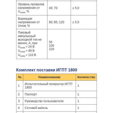
Уровень провалов
напряжения от
40; 70
± 5.0
U
, %
ном
Вариации
напряжения от
80; 85; 120
± 5.0
Uном, %
Пиковый
импульсный
выходной ток не
50
менее, А, при
100
U
= 24 В
ном
220
U
= 48 В
ном
U
= 110 В
ном
Комплект поставки ИГПТ 1800
№
Наименование
Количество
Испытательный генератор ИГПТ
1
1
1800
2
Паспорт
1
3
Руководство пользователя
1
4
Сетевой кабель
1