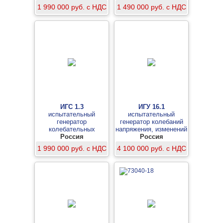
индукционной катушкой
1 990 000 руб. с НДС
1 490 000 руб. с НДС
ИК 2.1
ИГС 1.3
ИГУ 16.1
испытательный
испытательный
генератор
генератор колебаний
колебательных
напряжения, изменений
затухающих помех с
Россия
частоты, гармоник и
Россия
устройством связки-
интергармоник
1 990 000 руб. с НДС
4 100 000 руб. с НДС
развязки
напряжения