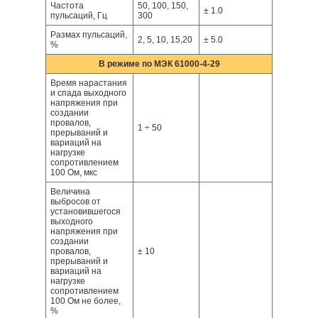
Частота
50, 100, 150,
± 1.0
пульсаций, Гц
300
Размах пульсаций,
2, 5, 10, 15,20
± 5.0
%
В режиме по МЭК 61000-4-29
Время нарастания
и спада выходного
напряжения при
создании
провалов,
1 ÷ 50
прерываний и
вариаций на
нагрузке
сопротивлением
100 Ом, мкс
Величина
выбросов от
установившегося
выходного
напряжения при
создании
провалов,
± 10
прерываний и
вариаций на
нагрузке
сопротивлением
100 Ом не более,
%