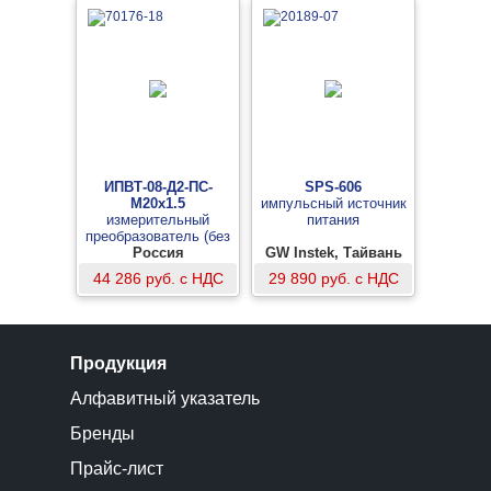
ИПВТ-08-Д2-ПС-
SPS-606
М20x1.5
импульсный источник
измерительный
питания
преобразователь (без
камер), с подогревом
Россия
GW Instek, Тайвань
сенсора, давление 160
44 286 руб. с НДС
29 890 руб. с НДС
атм
Продукция
Алфавитный указатель
Бренды
Прайс-лист