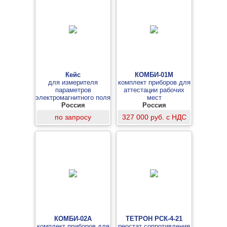
Кейс
КОМБИ-01М
для измерителя
комплект приборов для
параметров
аттестации рабочих
электромагнитного поля
мест
Россия
П3-34
Россия
по запросу
327 000 руб. с НДС
КОМБИ-02A
ТЕТРОН РСК-4-21
комплект приборов для
реостат сопротивления