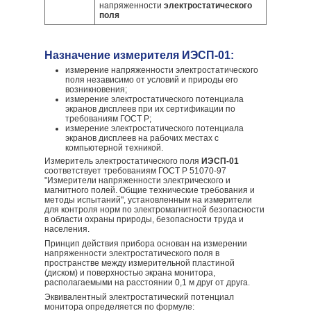
напряженности
электростатического
поля
Назначение измерителя ИЭСП-01:
измерение напряженности электростатического
поля независимо от условий и природы его
возникновения;
измерение электростатического потенциала
экранов дисплеев при их сертификации по
требованиям ГОСТ Р;
измерение электростатического потенциала
экранов дисплеев на рабочих местах с
компьютерной техникой.
Измеритель электростатического поля
ИЭСП-01
соответствует требованиям ГОСТ Р 51070-97
"Измерители напряженности электрического и
магнитного полей. Общие технические требования и
методы испытаний", установленным на измерители
для контроля норм по электромагнитной безопасности
в области охраны природы, безопасности труда и
населения.
Принцип действия прибора основан на измерении
напряженности электростатического поля в
пространстве между измерительной пластиной
(диском) и поверхностью экрана монитора,
располагаемыми на расстоянии 0,1 м друг от друга.
Эквивалентный электростатический потенциал
монитора определяется по формуле: