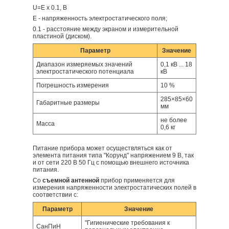
U=E x 0.1, B
Е - напряженность электростатического поля;
0.1 - расстояние между экраном и измерительной
пластиной (диском).
Параметр
Значение
Диапазон измеряемых значений
0,1 кВ ... 18
электростатического потенциала
кВ
Погрешность измерения
10 %
285×85×60
Габаритные размеры
мм
не более
Масса
0,6 кг
Питание прибора может осуществляться как от
элемента питания типа "Корунд" напряжением 9 В, так
и от сети 220 В 50 Гц с помощью внешнего источника
питания.
Со
съемной антенной
прибор применяется для
измерения напряженности электростатических полей в
соответствии с:
Параметр
Значение
"Гигиенические требования к
СанПиН