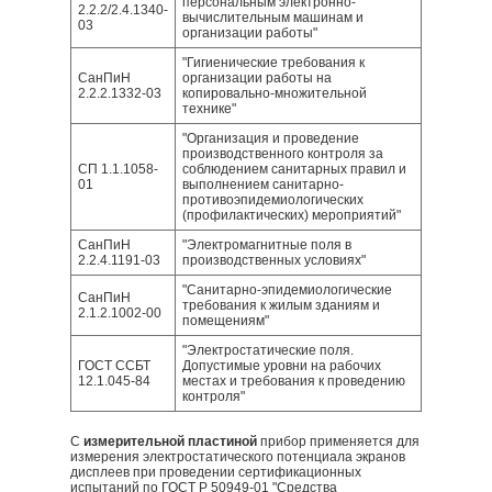
персональным электронно-
2.2.2/2.4.1340-
вычислительным машинам и
03
организации работы"
"Гигиенические требования к
СанПиН
организации работы на
2.2.2.1332-03
копировально-множительной
технике"
"Организация и проведение
производственного контроля за
СП 1.1.1058-
соблюдением санитарных правил и
01
выполнением санитарно-
противоэпидемиологических
(профилактических) мероприятий"
СанПиН
"Электромагнитные поля в
2.2.4.1191-03
производственных условиях"
"Санитарно-эпидемиологические
СанПиН
требования к жилым зданиям и
2.1.2.1002-00
помещениям"
"Электростатические поля.
ГОСТ ССБТ
Допустимые уровни на рабочих
12.1.045-84
местах и требования к проведению
контроля"
С
измерительной пластиной
прибор применяется для
измерения электростатического потенциала экранов
дисплеев при проведении сертификационных
испытаний по ГОСТ Р 50949-01 "Средства