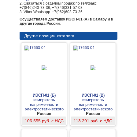
2. Связаться с отделом продаж по тел/факс:
+7(846)243-73-36, +7(846)331-57-08
3. Viber Whatsapp: +7(962)603-73-36
Осуществляем доставку ИЭСП-01 (А) в Самару и в
другие города России.
Другие позиции каталога
ИЭСП-01 (Б)
ИЭСП-01 (В)
измеритель
измеритель
напряженности
напряженности
электростатического
электростатического
Россия
поля
потенциала и поля
Россия
106 555 руб. с НДС
113 291 руб. с НДС