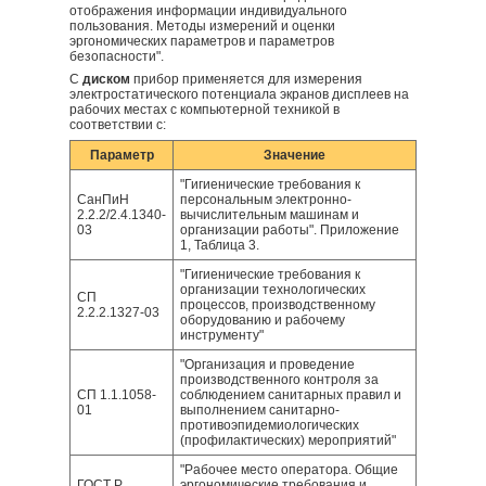
отображения информации индивидуального
пользования. Методы измерений и оценки
эргономических параметров и параметров
безопасности".
С
диском
прибор применяется для измерения
электростатического потенциала экранов дисплеев на
рабочих местах с компьютерной техникой в
соответствии с:
Параметр
Значение
"Гигиенические требования к
СанПиН
персональным электронно-
2.2.2/2.4.1340-
вычислительным машинам и
03
организации работы". Приложение
1, Таблица 3.
"Гигиенические требования к
организации технологических
СП
процессов, производственному
2.2.2.1327-03
оборудованию и рабочему
инструменту"
"Организация и проведение
производственного контроля за
СП 1.1.1058-
соблюдением санитарных правил и
01
выполнением санитарно-
противоэпидемиологических
(профилактических) мероприятий"
"Рабочее место оператора. Общие
ГОСТ Р
эргономические требования и