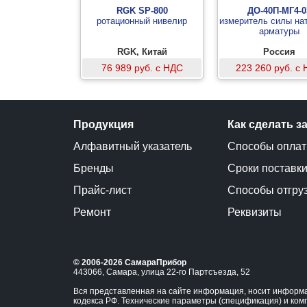
RGK SP-800
ДО-40П-МГ4-0
ротационный нивелир
измеритель силы на
арматуры
RGK, Китай
Россия
76 989 руб. с НДС
223 260 руб. с
Продукция
Как сделать з
Алфавитный указатель
Способы опла
Бренды
Сроки поставк
Прайс-лист
Способы отгру
Ремонт
Реквизиты
© 2006-2026 СамараПрибор
443066, Самара, улица 22-го Партсъезда, 52
Вся представленная на сайте информация, носит информа
кодекса РФ. Технические параметры (спецификация) и ком