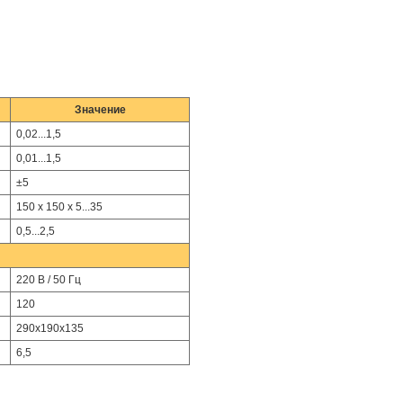
Значение
0,02...1,5
0,01...1,5
±5
150 х 150 х 5...35
0,5...2,5
220 В / 50 Гц
120
290х190х135
6,5