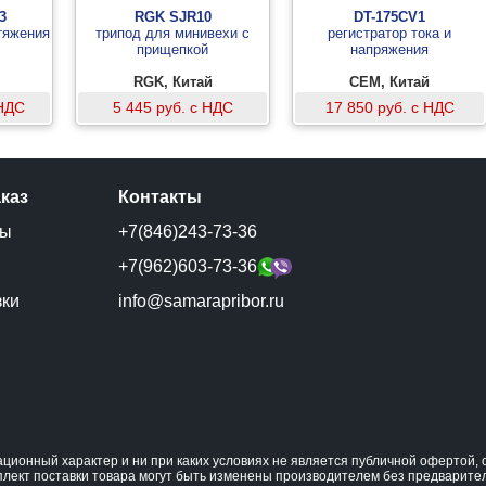
3
RGK SJR10
DT-175CV1
тяжения
трипод для минивехи с
регистратор тока и
прищепкой
напряжения
RGK, Китай
CEM, Китай
 НДС
5 445 руб. с НДС
17 850 руб. с НДС
аказ
Контакты
ты
+7(846)243-73-36
и
+7(962)603-73-36
зки
info@samarapribor.ru
ционный характер и ни при каких условиях не является публичной офертой
плект поставки товара могут быть изменены производителем без предварите