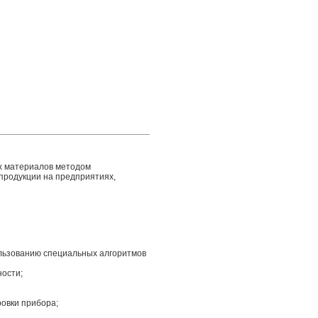
х материалов методом
 продукции на предприятиях,
ользованию специальных алгоритмов
ности;
овки прибора;