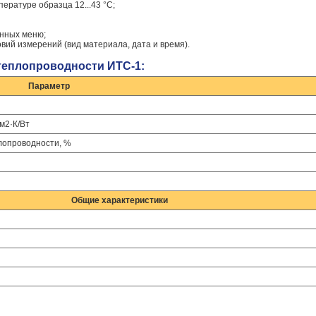
ратуре образца 12...43 °С;
анных меню;
вий измерений (вид материала, дата и время).
теплопроводности ИТС-1:
Параметр
м2·К/Вт
лопроводности, %
Общие характеристики