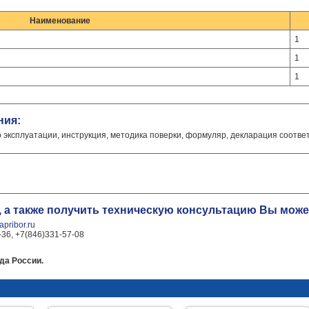
Наименование
1
1
1
ния:
о эксплуатации, инструкция, методика поверки, формуляр, декларация соотве
, а также получить техническую консультацию Вы мож
pribor.ru
-36, +7(846)331-57-08
да России.