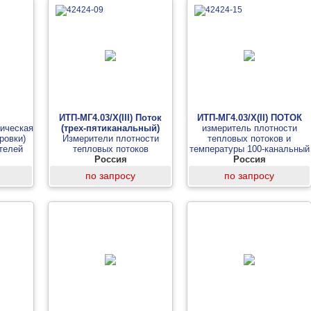
ИТП-МГ4.03/Х(III) Поток
ИТП-МГ4.03/X(II) ПОТОК
ическая
(трех-пятиканальный)
измеритель плотности
ровки)
Измерители плотности
тепловых потоков и
телей
тепловых потоков
температуры 100-канальный
 потока
Россия
(от 1 до 10 модулей)
Россия
по запросу
по запросу