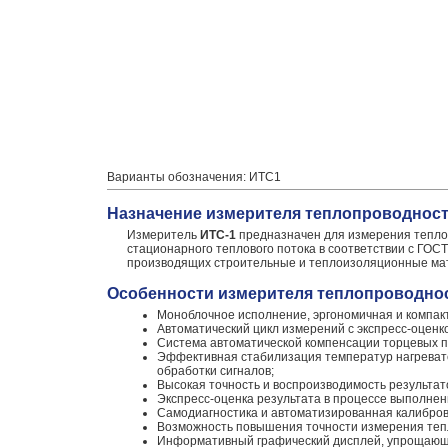
Варианты обозначения: ИТС1
Назначение измерителя теплопроводност
Измеритель
ИТС-1
предназначен для измерения тепло
стационарного теплового потока в соответствии с ГОС
производящих строительные и теплоизоляционные мате
Особенности измерителя теплопроводнос
Моноблочное исполнение, эргономичная и компакт
Автоматический цикл измерений с экспресс-оценко
Система автоматической компенсации торцевых по
Эффективная стабилизация температур нагревате
обработки сигналов;
Высокая точность и воспроизводимость результат
Экспресс-оценка результата в процессе выполнен
Самодиагностика и автоматизированная калибров
Возможность повышения точности измерения тепл
Информативный графический дисплей, упрощающи