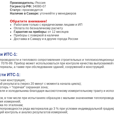
Производитель:
Россия
Госреестр РФ:
34080-07
Статус:
производится
Наличие в Самаре:
уточняйте у менеджеров
Обратите внимание!
Работаем только с юридическими лицами и ИП
Оплата по безналичному расчету
Гарантия на приборы:
от 12 месяцев
Приборы с поверкой в наличии
Доставка в Самару и в другие города России
и ИТС-1:
проводности и теплового сопротивления строительных и теплоизоляционны
Т 7076-99. Прибор может использоваться при контроле качества выпускаемой
риалы, а также при обследовании зданий, сооружений и конструкций.
ти ИТС-1:
ная конструкция;
й результата (через 20 минут с момента начала цикла);
терь + "горячая" охранная зона;
ля и холодильника благодаря высокоточному измерительному тракту и исп
ов, в том числе при испытаниях образцов с малыми значениями теплопровод
ия измерений;
ка по эталонам;
опроводности ряда материалов до 3 % при условии индивидуальной градуир
й контроль и анализ результатов измерений;