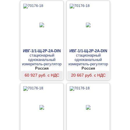
ИВГ-1/1-Щ-2Р-2А-DIN
ИВГ-1/1-Щ-2Р-2А-DIN
стационарный
стационарный
одноканальный
одноканальный
измеритель-регулятор
измеритель-регулятор
микровлажности газов в
Россия
микровлажности газов в
Россия
щитовом исполнении
щитовом исполнении
60 927 руб. с НДС
20 667 руб. с НДС
(базовый комплект
(измерительный блок)
измерительного блока и
преобразователя
ИПВТ-08-01-Д1)