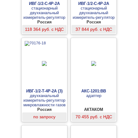
ИВГ-1/2-С-4Р-2А
ИВГ-1/2-С-4Р-2А
стационарный
стационарный
двухканальный
двухканальный
измеритель-регулятор
измеритель-регулятор
микровлажности газов
Россия
микровлажности газов
Россия
(базовый комплект
(измерительный блок)
118 364 руб. с НДС
37 844 руб. с НДС
измерительного блока и
2-х преобразователей
ИПВТ-08-01-Д1-М20х1,5
с камерой М8х1)
ИВГ-1/2-Т-4Р-2А (3)
АКС-1201:ВВ
двухканальный
адаптер
измеритель-регулятор
микровлажности газов
(измерительный блок, 4
Россия
АКТАКОМ
реле, 2 аналоговых
по запросу
70 455 руб. с НДС
выхода, дисплей 3
дюйма)