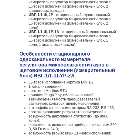
измеритель-регулятор микровлажности газов в
щитовом исполнении (измерительный блок, 2
аналоговых выхода);
ИВГ-1/1-Щ-2Р
- стационарный одноканальный
измеритель-регулятор микровлажности газов в
щитовом исполнении (измерительный блок, 2
реле);
ИВГ-1/1-Щ-1Р-1А
- стационарный одноканальный
измеритель-регулятор микровлажности газов в
щитовом исполнении (измерительный блок, 1
реле, 1 аналоговый выход).
Особенности стационарного
одноканального измерителя-
регулятора микровлажности газов в
щитовом исполнении (измерительный
блок) ИВГ-1/1-Щ-YР-ZА:
щитовое исполнение корпуса DIN 1/2;
1 канал измерения;
протокол Modbus RTU;
принцип Plug&Play, обеспечивающий
взаимозаменяемость преобразователей
различного конструктивного исполнения;
интерфейс связи с компьютером RS-232, RS-485;
протоколирование результатов измерений и
возможность накопления статистики (до 8000
точек);
возможность исполнения прибора с питанием 220
В, 50 Гц или 24 В;
возможность взрывозащищенного исполнения;