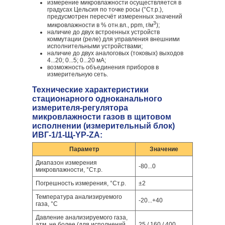
измерение микровлажности осуществляется в
градусах Цельсия по точке росы (°Ст.р.),
предусмотрен пересчёт измеренных значений
3
микровлажности в % отн.вл., ppm, г/м
);
наличие до двух встроенных устройств
коммутации (реле) для управления внешними
исполнительными устройствами;
наличие до двух аналоговых (токовых) выходов
4...20; 0...5; 0...20 мА;
возможность объединения приборов в
измерительную сеть.
Технические характеристики
стационарного одноканального
измерителя-регулятора
микровлажности газов в щитовом
исполнении (измерительный блок)
ИВГ-1/1-Щ-YР-ZА:
Параметр
Значение
Диапазон измерения
-80...0
микровлажности, °Ст.р.
Погрешность измерения, °Ст.р.
±2
Температура анализируемого
-20...+40
газа, °С
Давление анализируемого газа,
атм, не более (для исполнений
25 / 160 / 400