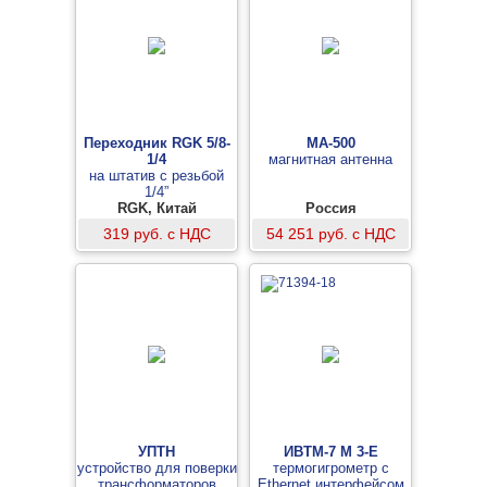
Переходник RGK 5/8-
МА-500
1/4
магнитная антенна
на штатив с резьбой
1/4”
RGK, Китай
Россия
319 руб. с НДС
54 251 руб. с НДС
УПТН
ИВТМ-7 М 3-E
устройство для поверки
термогигрометр с
трансформаторов
Ethernet интерфейсом