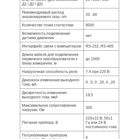
Д1 / Д2 / Д3)
Рекомендуемый расход
20...60
анализируемого газа, л/ч
Количество точек статистики
8000
Возможность подключения
нет
датчика давления
Интерфейс связи с компьютером
RS-232, RS-485
Длина кабеля для подключения
первичного преобразователя к
до 1000
блоку измерения, м
Нагрузочная способность реле
7 А при 220 В
Диапазон изменения выходного
0...5, 0...20, 4...20
тока, мА
Дискретность изменения
19,5
выходного тока, мкА
Максимальное сопротивление
300
нагрузки, Ом
220±22 В, 50±1
Питание прибора, В
Гц или 24 В
постоянного тока
Потребляемая прибором
6