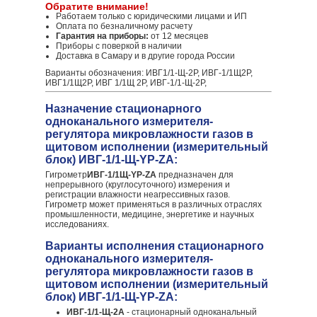
Обратите внимание!
Работаем только с юридическими лицами и ИП
Оплата по безналичному расчету
Гарантия на приборы:
от 12 месяцев
Приборы с поверкой в наличии
Доставка в Самару и в другие города России
Варианты обозначения: ИВГ1/1-Щ-2Р, ИВГ-1/1Щ2Р,
ИВГ1/1Щ2Р, ИВГ 1/1Щ 2Р, ИВГ-1/1-Щ-2Р,
Назначение стационарного
одноканального измерителя-
регулятора микровлажности газов в
щитовом исполнении (измерительный
блок) ИВГ-1/1-Щ-YР-ZА:
Гигрометр
ИВГ-1/1Щ-YР-ZА
предназначен для
непрерывного (круглосуточного) измерения и
регистрации влажности неагрессивных газов.
Гигрометр может применяться в различных отраслях
промышленности, медицине, энергетике и научных
исследованиях.
Варианты исполнения стационарного
одноканального измерителя-
регулятора микровлажности газов в
щитовом исполнении (измерительный
блок) ИВГ-1/1-Щ-YР-ZА:
ИВГ-1/1-Щ-2А
- стационарный одноканальный