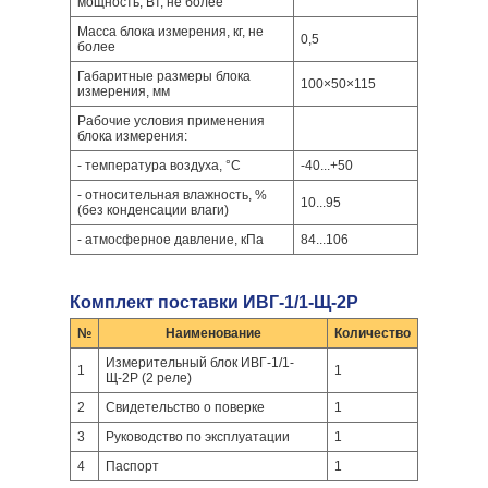
мощность, Вт, не более
Масса блока измерения, кг, не
0,5
более
Габаритные размеры блока
100×50×115
измерения, мм
Рабочие условия применения
блока измерения:
- температура воздуха, °C
-40...+50
- относительная влажность, %
10...95
(без конденсации влаги)
- атмосферное давление, кПа
84...106
Комплект поставки ИВГ-1/1-Щ-2Р
№
Наименование
Количество
Измерительный блок ИВГ-1/1-
1
1
Щ-2Р (2 реле)
2
Свидетельство о поверке
1
3
Руководство по эксплуатации
1
4
Паспорт
1