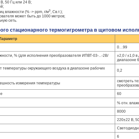
, 50 Гц или 24 В;
й;
3
ц влажности (% -> ppm, г/м
, Св.т.);
ователя может быть до 1000 метров;
ную сеть.
ного стационарного термогигрометра в щитовом испол
Параметр
0…99
ности, % (для исполнения преобразователя ИПВТ-03-...-2В/
±2,0 / ±1,0 
диапазоне 6
т температуры окружающего воздуха в диапазоне рабочих
0,2
смотреть те
решность измерения температуры
преобразов
ее
60
% отн. влажн.
8000
220±22 В, 50
Светодиод
6