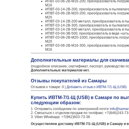
ИПВТ-03-06-2В-М16-200, преобразователь погружно
М16
ИПВТ-03-14-2В-200, преобразователь в пылевлаго
ИПВТ-03-06-2В-М20-200, преобразователь погружно
М20
ИПВТ-03-14-2В-200 металл, преобразователь в пы
ИПВТ-03-14-2В-300, преобразователь в пылевлаго
ИПВТ-03-14-2В-500 металл, преобразователь в пы
ИПВТ-03-04-3В-500, преобразователь в виде «шты
ИПВТ-03-06-2В-М20-1000, преобразователь погружн
М20
ИПВТ-03-06-2В-М16-300, преобразователь погружно
М16
Дополнительные материалы для скачива
(подробное описание, сертификат, паспорт, руководство п
Дополнительных материалов нет.
Отзывы покупателей из Самары
Отзывов о товаре: 0 |
Добавить отзыв о ИВТМ-7/1-Щ (USB)
Купить ИВТМ-7/1-Щ (USB) в Самаре по вы
следующим образом:
1. Отправить сообщение по электронной почте
info@samara
2. Связаться с отделом продаж по тел/факс: +7(846)243-73
3. Viber Whatsapp: +7(962)603-73-36
Осуществляем доставку ИВТМ-7/1-Щ (USB) в Самару и в 