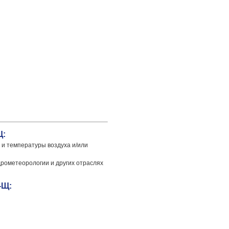
Щ:
 и температуры воздуха и/или
дрометеорологии и других отраслях
-Щ: