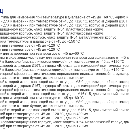
-Щ
типа для измерения при температуре в диапазоне от -45 до +60 °C, корпус 
» для измерений при температуре от -45 до +120 °C, корпус из дюраля Д16Т
» для измерений при температуре от -45 до +120 °C, корпус из дюраля Д16Т
щищенном корпусе, класс защиты IP54, пластмассовый корпус
щищенном корпусе, класс защиты IP54, пластмассовый корпус
влагозащищенном корпусе, класс защиты IP54, металлический корпус
ния температуры в диапазоне от -45 до +150 °C
 при температуре от -45 до +120 °C
 при температуре от -45 до +120 °C
 для измерений при температуре от -45 до+60 °C
па в виде зонда-«монеты» для измерения температуры в диапазоне от -45 д
в барозале (в металлическом корпусе) при температуре от -45 до +120 °C
камерой из дюраля Д16Т, штуцера «Елочка», для измерений при температуре о
в барозале (в металлическом корпусе) при температуре от -45 до +120 °C
 черной сфере и автоматического определения индекса тепловой нагрузки с
лажности в стопе бумаги, исполнение «штык-нож»
ой камерой из нержавеющей стали, штуцера М8*1, для измерений при темпера
камерой из дюраля Д16Т, штуцера «Елочка», для измерений при температуре о
 черной сфере и автоматического определения индекса тепловой нагрузки с
ной камерой из нержавеющей стали, штуцера М16х1.5, для измерений при тем
 для измерений при температуре от -45 до+60 °C
ой камерой из нержавеющей стали, штуцера М8*1, для измерений при темпера
лажности в стопе бумаги, исполнение «штык-нож»
ной камерой из нержавеющей стали, штуцера М16х1.5, для измерений при тем
ий при температуре от -45 до +120 °C, длина 400 мм
ий при температуре от -45 до +120 °C, длина 250 мм
ылевлагозащищенном корпусе, класс защиты IP54, металлический корпус, дл
ий при температуре от -45 до +120 °C, длина 170 мм