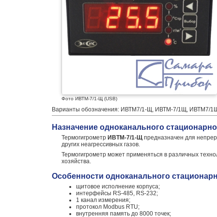
Фото ИВТМ-7/1-Щ (USB)
Варианты обозначения: ИВТМ7/1-Щ, ИВТМ-7/1Щ, ИВТМ7/1Щ,
Назначение одноканального стационарно
Термогигрометр
ИВТМ-7/1-Щ
предназначен для непреры
других неагрессивных газов.
Термогигрометр может применяться в различных технол
хозяйства.
Особенности одноканального стационарн
щитовое исполнение корпуса;
интерфейсы RS-485, RS-232;
1 канал измерения;
протокол Modbus RTU;
внутренняя память до 8000 точек;