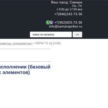
Ваш город: Самара
Пн - Пт
с 9:00 до 17:00 мск
+7(846)243-73-36
+7(962)603-73-36
info@samarapribor.ru
рометры, психрометры)
> ИВТМ-7/1-Щ (USB)
исполнении (базовый
х элементов)