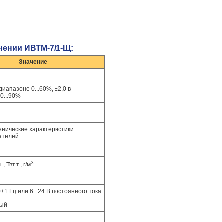
нении ИВТМ-7/1-Щ:
Значение
в диапазоне 0...60%, ±2,0 в
0...90%
хнические характеристики
ателей
3
, Твт.т., г/м
±1 Гц или 6...24 В постоянного тока
ный