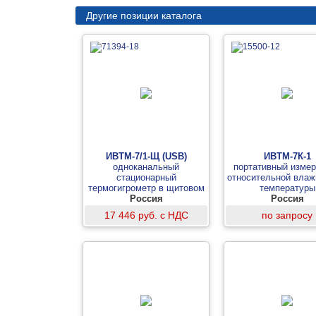
Другие позиции каталога
ИВТМ-7/1-Щ (USB)
ИВТМ-7К-1
одноканальный
портативный изме
стационарный
относительной влаж
термогигрометр в щитовом
температуры
исполнении (измерительный
Россия
(термогигромет
Россия
блок)
17 446 руб. с НДС
по запросу