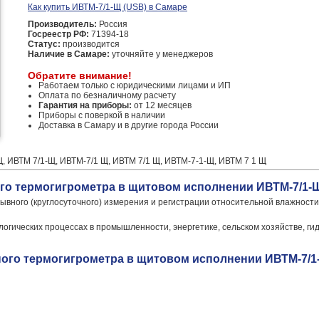
Как купить ИВТМ-7/1-Щ (USB) в Самаре
Производитель:
Россия
Госреестр РФ:
71394-18
Статус:
производится
Наличие в Самаре:
уточняйте у менеджеров
Обратите внимание!
Работаем только с юридическими лицами и ИП
Оплата по безналичному расчету
Гарантия на приборы:
от 12 месяцев
Приборы с поверкой в наличии
Доставка в Самару и в другие города России
 ИВТМ 7/1-Щ, ИВТМ-7/1 Щ, ИВТМ 7/1 Щ, ИВТМ-7-1-Щ, ИВТМ 7 1 Щ
го термогигрометра в щитовом исполнении ИВТМ-7/1-
вного (круглосуточного) измерения и регистрации относительной влажности
огических процессах в промышленности, энергетике, сельском хозяйстве, ги
ого термогигрометра в щитовом исполнении ИВТМ-7/1