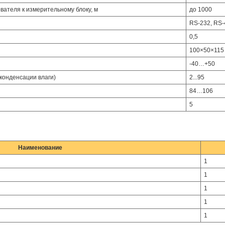
вателя к измерительному блоку, м
до 1000
RS-232, RS-
0,5
100×50×115
-40…+50
конденсации влаги)
2...95
84…106
5
Наименование
1
1
1
1
1