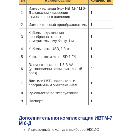
№
Наименование
Количество
Измерительный блок ИВТМ-7 М 6-
1
Д с каналом измерения
1
атмосферного давления
2
Измерительный преобразователь
1
Кабель подключения
3
преобразователя к
1
измерительному блоку, 1 м
4
Кабель micro-USB, 1,8 м.
1
5
Карта памяти micro-SD 1 Гб
1
Элемент питания 1.5 В АА
6
(установлены в измерительный
2
блок)
Диск или USB-накопитель с
7
1
программным обеспечением
8
Руководство по эксплуатации
1
9
Паспорт
1
Дополнительная комплектация ИВТМ-7
М 6-Д
Упаковочный чехол, для приборов ЭКСИС