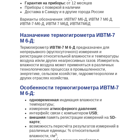
Гарантия на приборы:
от 12 месяцев
Приборы с поверкой в наличии
Доставка в Самару и в другие города России
Варианты обозначения: ИВТМ7 М6-Д, ИВТМ 7 М6 Д,
ИВТМ-7-М6-Д, ИВТМ 7 М6Д, ИВТМ7М6Д
Назначение термогигрометра ИВТМ-7
М 6-Д:
Термогигрометр
ИВТМ-7 М 6
-
Д
предназначен для
непрерывного (круглосуточного) измерения и
регистрации относительной влажности и температуры
воздуха и/или других неагрессивных газов. Измеритель
влажности воздуха может применяться в различных
технологических процессах в промышленности,
энергетике, сельском хозяйстве, гидрометеорологии и
других отраслях хозяйства.
Особенности термогигрометра ИВТМ-7
М 6-Д:
одновременная
индикация влажности и
температуры;
измерение
атмосферного давления
;
интерфейс связи с компьютером
USB
;
внешняя
память регистрации измерений на
SD-
карте
;
возможность пересчёта результатов измерений в
различные единицы: % относительной
3
влажности, г/м
;