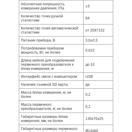
Абсолютная погрешность
±3
измерения давления, гПа
Количество точек ручной
64
статистики
Количество точек автоматической
от 2097152
статистики
Питание прибора, В
3,0±0,3
Потребляемая прибором
0,015
мощность, Вт, не более
Длина кабеля для подключения
первичного преобразователя к
до 10
блоку измерения, м
Интерфейс связи с компьютером
USB
Наличие съемной SD карты
да
Масса блока измерения, кг, не
0,2
более
Масса первичного
0,2
преобразователя, кг, не более
Габаритные размеры блока
130x70x25
измерения, мм, не более
Габаритные размеры первичного
Ø14x60