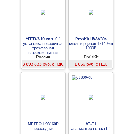
УПТВ-3-10 кл.т. 0,1
ProsKit HW-V804
установка поверочная
ключ торцевой 4х140мм
трехфазная
1000В
высоковольтная
Россия
Pro'sKit
3 893 833 руб. с НДС
1 056 руб. с НДС
МЕГЕОН 98160P
АТ-Е1
переходник
анализатор потока Е1