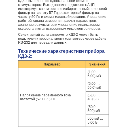
КДЗ-2 выполнен по одноканальной схеме с
коммутатором. Выход канала подключен к АЦП,
имеющему в своем составе избирательный полосовой
фильтр на частоту 57 Гц, режекторный фильтр на
частоту 50 Гц и схемы масштабирования. Управление
работой канала измерения, расчет параметров,
хранение результатов и управление индикатором
осуществляются встроенным микроконтроллером.
Селективный вольтамперметр КДЗ-2 может быть
подключен к персональному компьютеру через кабель
RS-232 для передачи данных.
Технические характеристики прибора
КДЗ-2:
Параметр
Значения
(1,00 …
5,00) мВ
(5,00 …
50,0) мВ
Напряжение переменного тока
(5,00 …
частотой (57 ± 0,5) Гц
40,0) В
(50,0 …
500) мВ
500 мВ …
5,00 В