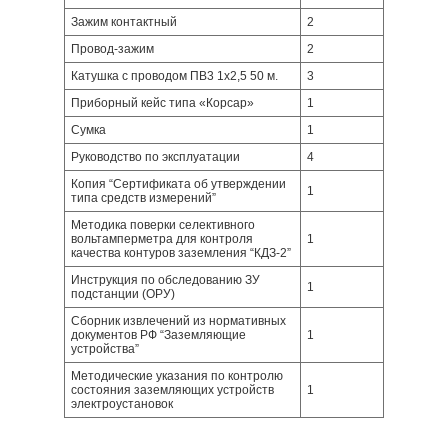
Зажим контактный
2
Провод-зажим
2
Катушка с проводом ПВ3 1х2,5 50 м.
3
Приборный кейс типа «Корсар»
1
Сумка
1
Руководство по эксплуатации
4
Копия “Сертификата об утверждении
1
типа средств измерений”
Методика поверки селективного
вольтамперметра для контроля
1
качества контуров заземления “КДЗ-2”
Инструкция по обследованию ЗУ
1
подстанции (ОРУ)
Сборник извлечений из нормативных
документов РФ “Заземляющие
1
устройства”
Методические указания по контролю
состояния заземляющих устройств
1
электроустановок