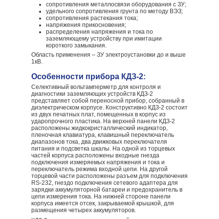
сопротивления металлосвязи оборудования с ЗУ;
удельного сопротивления грунта по методу ВЭЗ;
сопротивления растекания тока;
напряжения прикосновения;
распределения напряжения и тока по
заземляющему устройству при имитации
короткого замыкания.
Область применения – ЗУ электроустановки до и выше
1кВ.
Особенности прибора КДЗ-2:
Селективный вольтамперметр для контроля и
диагностики заземляющих устройств КДЗ-2
представляет собой переносной прибор, собранный в
диэлектрическом корпусе. Конструктивно КДЗ-2 состоит
из двух печатных плат, помещенных в корпус из
ударопрочного пластика. На верхней панели КДЗ-2
расположены жидкокристаллический индикатор,
пленочная клавиатура, клавишный переключатель
диапазонов тока, два движковых переключателя
питания и подсветка шкалы. На одной из торцевых
частей корпуса расположены входные гнезда
подключения измеряемых напряжения и тока и
переключатель режима входной цепи. На другой
торцевой части расположены разъем для подключения
RS-232, гнездо подключения сетевого адаптера для
зарядки аккумуляторной батареи и предохранитель в
цепи измерения тока. На нижней стороне панели
корпуса имеется отсек, закрываемой крышкой, для
размещения четырех аккумуляторов.