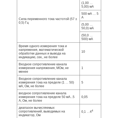
(1,00 …
5,00) мА
500 мА … 5
А
Сила переменного тока частотой (57 ±
0,5) Гц
(5,00 …
50,0) мА
(50,0 …
500) мА
Время одного измерения тока и
напряжения, математической
10
обработки данных и вывода на
индикацию, сек., не более
Входное сопротивление канала
измерения напряжения, МОм, не
1
менее
Входное сопротивление канала
измерения тока на пределе (1 … 50)
5
мА, Ом, не более
входное сопротивление канала
измерения тока на пределе 50 мА...5
0,05
А, Ом, не более
диапазон вычисляемых
4
сопротивлений, выводимых на
0,1 …4
индикатор, Ом