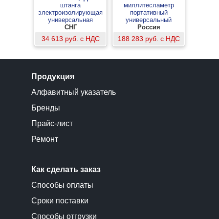
штанга
миллитесламетр
электроизолирующая
портативный
универсальная
универсальный
многозвенная 6-110 кВ с
СНГ
Россия
влагостойким курсовым
34 613 руб. с НДС
188 283 руб. с НДС
фонарем VONATEX для
работы в условиях
повышенной влажности
Продукция
Алфавитный указатель
Бренды
Прайс-лист
Ремонт
Как сделать заказ
Способы оплаты
Сроки поставки
Способы отгрузки