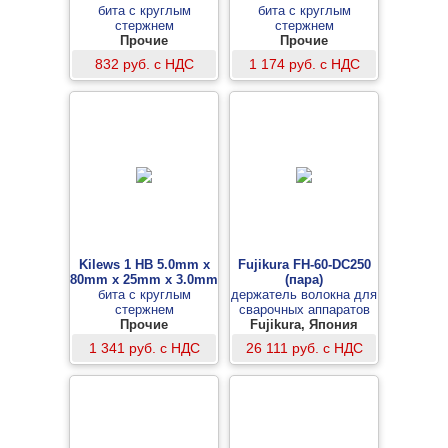
бита с круглым
бита с круглым
стержнем
стержнем
Прочие
Прочие
832 руб. с НДС
1 174 руб. с НДС
Kilews 1 HB 5.0mm x
Fujikura FH-60-DC250
80mm x 25mm x 3.0mm
(пара)
бита с круглым
держатель волокна для
стержнем
сварочных аппаратов
Прочие
86S, 80S/62S, 36S/26S
Fujikura, Япония
(DROP-кабель)
1 341 руб. с НДС
26 111 руб. с НДС