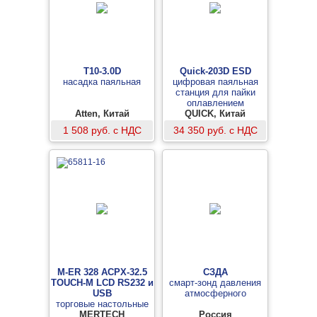
T10-3.0D
Quick-203D ESD
насадка паяльная
цифровая паяльная
станция для пайки
оплавлением
Atten, Китай
бессвинцового припоя
QUICK, Китай
1 508 руб. с НДС
34 350 руб. с НДС
M-ER 328 ACPX-32.5
СЗДА
TOUCH-M LCD RS232 и
смарт-зонд давления
USB
атмосферного
торговые настольные
MERTECH
весы
Россия