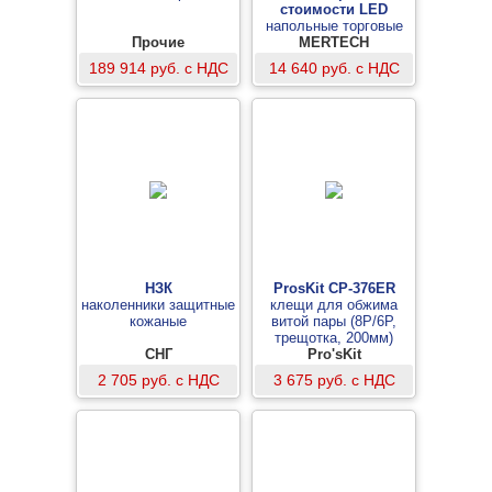
стоимости LED
напольные торговые
Прочие
MERTECH
весы
189 914 руб. с НДС
14 640 руб. с НДС
НЗК
ProsKit CP-376ER
наколенники защитные
клещи для обжима
кожаные
витой пары (8P/6P,
трещотка, 200мм)
СНГ
Pro'sKit
2 705 руб. с НДС
3 675 руб. с НДС